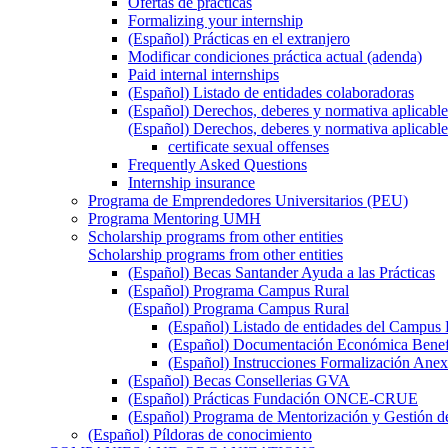
Ofertas de prácticas
Formalizing your internship
(Español) Prácticas en el extranjero
Modificar condiciones práctica actual (adenda)
Paid internal internships
(Español) Listado de entidades colaboradoras
(Español) Derechos, deberes y normativa aplicable
(Español) Derechos, deberes y normativa aplicable
certificate sexual offenses
Frequently Asked Questions
Internship insurance
Programa de Emprendedores Universitarios (PEU)
Programa Mentoring UMH
Scholarship programs from other entities
Scholarship programs from other entities
(Español) Becas Santander Ayuda a las Prácticas
(Español) Programa Campus Rural
(Español) Programa Campus Rural
(Español) Listado de entidades del Campus 
(Español) Documentación Económica Benef
(Español) Instrucciones Formalización Anex
(Español) Becas Consellerias GVA
(Español) Prácticas Fundación ONCE-CRUE
(Español) Programa de Mentorización y Gestión d
(Español) Píldoras de conocimiento