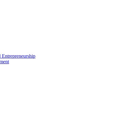
nd Entrepreneurship
ement