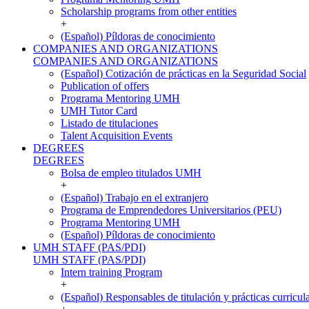
Scholarship programs from other entities
+
(Español) Píldoras de conocimiento
COMPANIES AND ORGANIZATIONS
COMPANIES AND ORGANIZATIONS
(Español) Cotización de prácticas en la Seguridad Social
Publication of offers
Programa Mentoring UMH
UMH Tutor Card
Listado de titulaciones
Talent Acquisition Events
DEGREES
DEGREES
Bolsa de empleo titulados UMH
+
(Español) Trabajo en el extranjero
Programa de Emprendedores Universitarios (PEU)
Programa Mentoring UMH
(Español) Píldoras de conocimiento
UMH STAFF (PAS/PDI)
UMH STAFF (PAS/PDI)
Intern training Program
+
(Español) Responsables de titulación y prácticas curricul