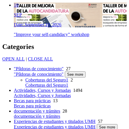
10
SEP
Date: September 10, 2026
"Improve your self-candidacy” workshop
Categories
OPEN ALL
|
CLOSE ALL
"Píldoras de conocimiento"
27
"Píldoras de conocimiento"
See more
Coberturas del Seguro1
2
Coberturas del Seguro1
Actividades, Cursos y Jornadas
1494
Actividades, Cursos y Jornadas
Becas para prácticas
13
Becas para prácticas
documentación y trámites
28
documentación y trámites
Experiencias de estudiantes y titulados UMH
57
Experiencias de estudiantes y titulados UMH
See more