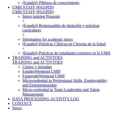
(Español) Píldoras de conocimiento
UMH STAFF (PAS/PDI)
UMH STAFF (PAS/PDI)
Intern training Program
+
(Español) Responsables de titulación y prácticas
curriculares
+
Information for academic tutors
(Español) Prácticas Clínicas en Ciencias de la Salud
+
(Español) Prácticas de estudiantes externos en la UMH
TRAINING and ACTIVITIES
TRAINING and ACTIVITIES
Cursos y Jornadas
EmpleoWeekend UMH
EmprendeWeekend UMH
Microcredential in Professional Skills, Employability,
and Entrepreneurship
Micro-credential in Team Leadership and Talent
Management
DATA PROCESSING ACTIVITY LOG
CONTACT
News