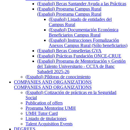
(Español) Becas Santander Ayuda a las Prácticas
(Español) Programa Campus Rural
(Español) Programa Campus Rural
(Español) Listado de entidades del
Campus Rural
(Español) Documentación Económica
Beneficiarios Campus Rural
(Español) Instrucciones Formalización
Anexos Campus Rural (Sólo beneficiarios)
(Español) Becas Consellerias GVA
(Español) Prácticas Fundación ONCE-CRUE
(Español) Programa de Mentorización y Gestión
del Talento Universitario - CCTA de Banc
Sabadell 2025-26
(Español) Píldoras de conocimiento
COMPANIES AND ORGANIZATIONS
COMPANIES AND ORGANIZATIONS
(Español) Cotización de prácticas en la Seguridad
Social
Publication of offers
Programa Mentoring UMH
UMH Tutor Card
Listado de titulaciones
Talent Acquisition Events
DEGREES