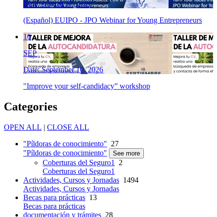
Date: August 27, 2026
(Español) EUIPO - JPO Webinar for Young Entrepreneurs
10
SEP
Date: September 10, 2026
"Improve your self-candidacy” workshop
Categories
OPEN ALL
|
CLOSE ALL
"Píldoras de conocimiento"
27
"Píldoras de conocimiento"
See more
Coberturas del Seguro1
2
Coberturas del Seguro1
Actividades, Cursos y Jornadas
1494
Actividades, Cursos y Jornadas
Becas para prácticas
13
Becas para prácticas
documentación y trámites
28