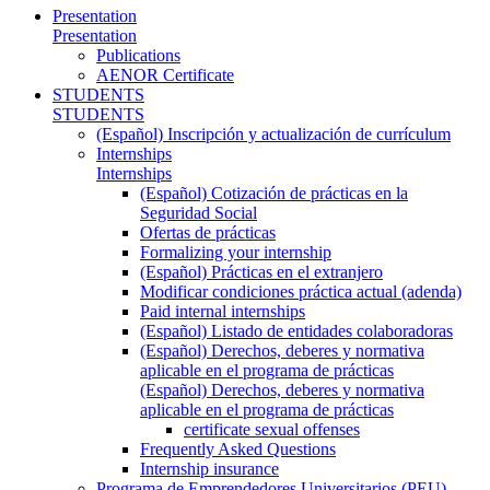
Presentation
Presentation
Publications
AENOR Certificate
STUDENTS
STUDENTS
(Español) Inscripción y actualización de currículum
Internships
Internships
(Español) Cotización de prácticas en la
Seguridad Social
Ofertas de prácticas
Formalizing your internship
(Español) Prácticas en el extranjero
Modificar condiciones práctica actual (adenda)
Paid internal internships
(Español) Listado de entidades colaboradoras
(Español) Derechos, deberes y normativa
aplicable en el programa de prácticas
(Español) Derechos, deberes y normativa
aplicable en el programa de prácticas
certificate sexual offenses
Frequently Asked Questions
Internship insurance
Programa de Emprendedores Universitarios (PEU)