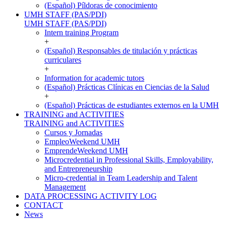
(Español) Píldoras de conocimiento
UMH STAFF (PAS/PDI)
UMH STAFF (PAS/PDI)
Intern training Program
+
(Español) Responsables de titulación y prácticas
curriculares
+
Information for academic tutors
(Español) Prácticas Clínicas en Ciencias de la Salud
+
(Español) Prácticas de estudiantes externos en la UMH
TRAINING and ACTIVITIES
TRAINING and ACTIVITIES
Cursos y Jornadas
EmpleoWeekend UMH
EmprendeWeekend UMH
Microcredential in Professional Skills, Employability,
and Entrepreneurship
Micro-credential in Team Leadership and Talent
Management
DATA PROCESSING ACTIVITY LOG
CONTACT
News