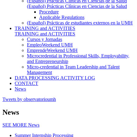
(Español) Prácticas Clínicas en Ciencias de la Salud
(Español) Prácticas Clínicas en Ciencias de la Salud
Procedure
Applicable Regulations
(Español) Prácticas de estudiantes externos en la UMH
TRAINING and ACTIVITIES
TRAINING and ACTIVITIES
Cursos y Jornadas
EmpleoWeekend UMH
EmprendeWeekend UMH
Microcredential in Professional Skills, Employability,
and Entrepreneurship
Micro-credential in Team Leadership and Talent
Management
DATA PROCESSING ACTIVITY LOG
CONTACT
News
Tweets by observatorioumh
News
SEE MORE
News
Summer Internship Processing