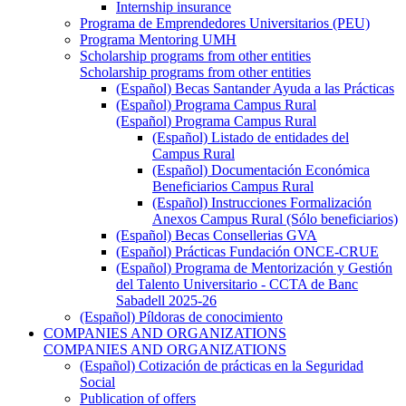
Internship insurance
Programa de Emprendedores Universitarios (PEU)
Programa Mentoring UMH
Scholarship programs from other entities
Scholarship programs from other entities
(Español) Becas Santander Ayuda a las Prácticas
(Español) Programa Campus Rural
(Español) Programa Campus Rural
(Español) Listado de entidades del
Campus Rural
(Español) Documentación Económica
Beneficiarios Campus Rural
(Español) Instrucciones Formalización
Anexos Campus Rural (Sólo beneficiarios)
(Español) Becas Consellerias GVA
(Español) Prácticas Fundación ONCE-CRUE
(Español) Programa de Mentorización y Gestión
del Talento Universitario - CCTA de Banc
Sabadell 2025-26
(Español) Píldoras de conocimiento
COMPANIES AND ORGANIZATIONS
COMPANIES AND ORGANIZATIONS
(Español) Cotización de prácticas en la Seguridad
Social
Publication of offers