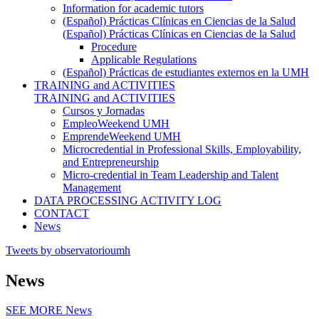
Information for academic tutors
(Español) Prácticas Clínicas en Ciencias de la Salud
(Español) Prácticas Clínicas en Ciencias de la Salud
Procedure
Applicable Regulations
(Español) Prácticas de estudiantes externos en la UMH
TRAINING and ACTIVITIES
TRAINING and ACTIVITIES
Cursos y Jornadas
EmpleoWeekend UMH
EmprendeWeekend UMH
Microcredential in Professional Skills, Employability,
and Entrepreneurship
Micro-credential in Team Leadership and Talent
Management
DATA PROCESSING ACTIVITY LOG
CONTACT
News
Tweets by observatorioumh
News
SEE MORE
News