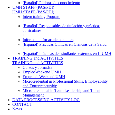
(Español) Píldoras de conocimiento
UMH STAFF (PAS/PDI)
UMH STAFF (PAS/PDI)
Intern training Program
+
(Español) Responsables de titulación y prácticas
curriculares
+
Information for academic tutors
(Español) Prácticas Clínicas en Ciencias de la Salud
+
(Español) Prácticas de estudiantes externos en la UMH
TRAINING and ACTIVITIES
TRAINING and ACTIVITIES
Cursos y Jornadas
EmpleoWeekend UMH
EmprendeWeekend UMH
Microcredential in Professional Skills, Employability,
and Entrepreneurship
Micro-credential in Team Leadership and Talent
Management
DATA PROCESSING ACTIVITY LOG
CONTACT
News