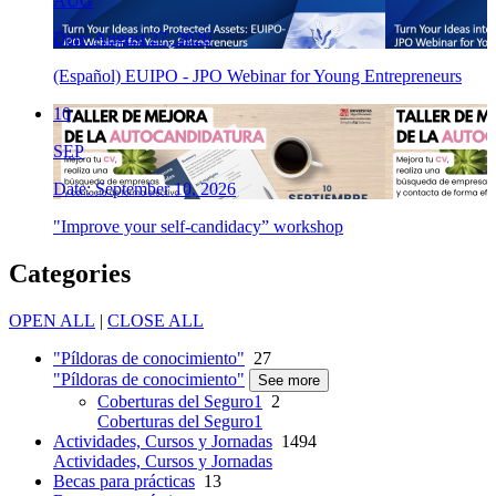
AUG
Date: August 27, 2026
(Español) EUIPO - JPO Webinar for Young Entrepreneurs
10
SEP
Date: September 10, 2026
"Improve your self-candidacy” workshop
Categories
OPEN ALL
|
CLOSE ALL
"Píldoras de conocimiento"
27
"Píldoras de conocimiento"
See more
Coberturas del Seguro1
2
Coberturas del Seguro1
Actividades, Cursos y Jornadas
1494
Actividades, Cursos y Jornadas
Becas para prácticas
13