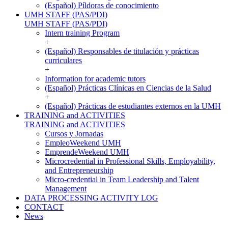
(Español) Píldoras de conocimiento
UMH STAFF (PAS/PDI)
UMH STAFF (PAS/PDI)
Intern training Program
+
(Español) Responsables de titulación y prácticas
curriculares
+
Information for academic tutors
(Español) Prácticas Clínicas en Ciencias de la Salud
+
(Español) Prácticas de estudiantes externos en la UMH
TRAINING and ACTIVITIES
TRAINING and ACTIVITIES
Cursos y Jornadas
EmpleoWeekend UMH
EmprendeWeekend UMH
Microcredential in Professional Skills, Employability,
and Entrepreneurship
Micro-credential in Team Leadership and Talent
Management
DATA PROCESSING ACTIVITY LOG
CONTACT
News