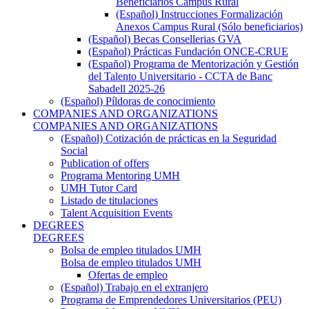
Beneficiarios Campus Rural
(Español) Instrucciones Formalización
Anexos Campus Rural (Sólo beneficiarios)
(Español) Becas Consellerias GVA
(Español) Prácticas Fundación ONCE-CRUE
(Español) Programa de Mentorización y Gestión
del Talento Universitario - CCTA de Banc
Sabadell 2025-26
(Español) Píldoras de conocimiento
COMPANIES AND ORGANIZATIONS
COMPANIES AND ORGANIZATIONS
(Español) Cotización de prácticas en la Seguridad
Social
Publication of offers
Programa Mentoring UMH
UMH Tutor Card
Listado de titulaciones
Talent Acquisition Events
DEGREES
DEGREES
Bolsa de empleo titulados UMH
Bolsa de empleo titulados UMH
Ofertas de empleo
(Español) Trabajo en el extranjero
Programa de Emprendedores Universitarios (PEU)