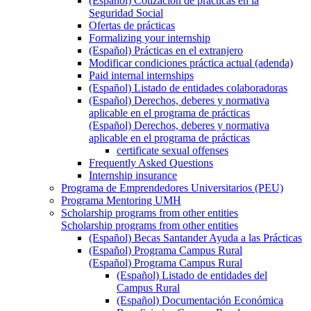
(Español) Cotización de prácticas en la
Seguridad Social
Ofertas de prácticas
Formalizing your internship
(Español) Prácticas en el extranjero
Modificar condiciones práctica actual (adenda)
Paid internal internships
(Español) Listado de entidades colaboradoras
(Español) Derechos, deberes y normativa
aplicable en el programa de prácticas
(Español) Derechos, deberes y normativa
aplicable en el programa de prácticas
certificate sexual offenses
Frequently Asked Questions
Internship insurance
Programa de Emprendedores Universitarios (PEU)
Programa Mentoring UMH
Scholarship programs from other entities
Scholarship programs from other entities
(Español) Becas Santander Ayuda a las Prácticas
(Español) Programa Campus Rural
(Español) Programa Campus Rural
(Español) Listado de entidades del
Campus Rural
(Español) Documentación Económica