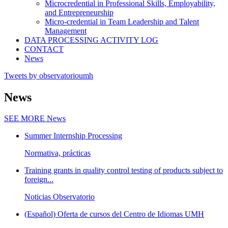
Microcredential in Professional Skills, Employability,
and Entrepreneurship
Micro-credential in Team Leadership and Talent
Management
DATA PROCESSING ACTIVITY LOG
CONTACT
News
Tweets by observatorioumh
News
SEE MORE
News
Summer Internship Processing
Normativa, prácticas
Training grants in quality control testing of products subject to
foreign...
Noticias Observatorio
(Español) Oferta de cursos del Centro de Idiomas UMH