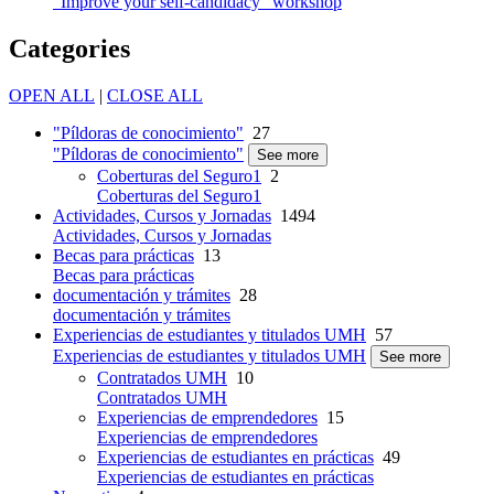
"Improve your self-candidacy” workshop
Categories
OPEN ALL
|
CLOSE ALL
"Píldoras de conocimiento"
27
"Píldoras de conocimiento"
See more
Coberturas del Seguro1
2
Coberturas del Seguro1
Actividades, Cursos y Jornadas
1494
Actividades, Cursos y Jornadas
Becas para prácticas
13
Becas para prácticas
documentación y trámites
28
documentación y trámites
Experiencias de estudiantes y titulados UMH
57
Experiencias de estudiantes y titulados UMH
See more
Contratados UMH
10
Contratados UMH
Experiencias de emprendedores
15
Experiencias de emprendedores
Experiencias de estudiantes en prácticas
49
Experiencias de estudiantes en prácticas