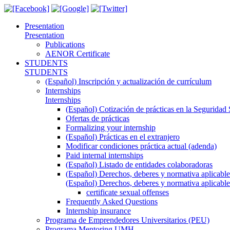
Presentation
Presentation
Publications
AENOR Certificate
STUDENTS
STUDENTS
(Español) Inscripción y actualización de currículum
Internships
Internships
(Español) Cotización de prácticas en la Seguridad 
Ofertas de prácticas
Formalizing your internship
(Español) Prácticas en el extranjero
Modificar condiciones práctica actual (adenda)
Paid internal internships
(Español) Listado de entidades colaboradoras
(Español) Derechos, deberes y normativa aplicable
(Español) Derechos, deberes y normativa aplicable
certificate sexual offenses
Frequently Asked Questions
Internship insurance
Programa de Emprendedores Universitarios (PEU)
Programa Mentoring UMH