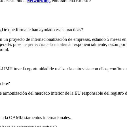
Esto es sin duda
Networking
,
enhorabuena Ernesto!
 ¿De qué forma te han ayudado estas prácticas?
n un proyecto de internacionalización de empresas, estando 5 meses en
gerada, pues
he perfeccionado mi alemán
exponencialmente, razón por l
oral.
-UMH tuve la oportunidad de realizar la entrevista con ellos, confirm
ombre?
 de armonización del mercado interior de la EU responsable del regist
ra a la OAMI/estamentos internacionales.