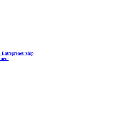
nd Entrepreneurship
ement