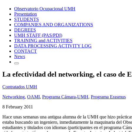
Observatorio Ocupacional UMH
Presentation
STUDENTS
COMPANIES AND ORGANIZATIONS
DEGREES
UMH STAFF (PAS/PDI)
TRAINING and ACTIVITIES
DATA PROCESSING ACTIVITY LOG
CONTACT
News
La efectividad del networking, el caso de 
Contratados UMH
Networking
,
OAMI
,
Programa Cámara-UMH
,
Programa Erasmus
8 February 2011
Hace unas semanas una antigua alumna de la UMH que hizo prácticas 
estaba buscando un ingeniero, inmediatamente la maquinaria del Obser
estudiantes y titulados con idiomas (participantes en el programa Cá