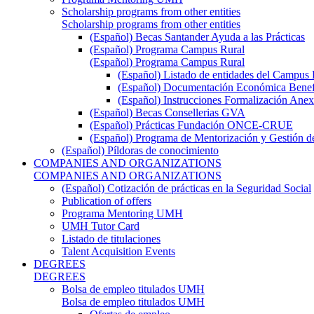
Scholarship programs from other entities
Scholarship programs from other entities
(Español) Becas Santander Ayuda a las Prácticas
(Español) Programa Campus Rural
(Español) Programa Campus Rural
(Español) Listado de entidades del Campus 
(Español) Documentación Económica Benef
(Español) Instrucciones Formalización Anex
(Español) Becas Consellerias GVA
(Español) Prácticas Fundación ONCE-CRUE
(Español) Programa de Mentorización y Gestión d
(Español) Píldoras de conocimiento
COMPANIES AND ORGANIZATIONS
COMPANIES AND ORGANIZATIONS
(Español) Cotización de prácticas en la Seguridad Social
Publication of offers
Programa Mentoring UMH
UMH Tutor Card
Listado de titulaciones
Talent Acquisition Events
DEGREES
DEGREES
Bolsa de empleo titulados UMH
Bolsa de empleo titulados UMH