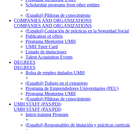
Scholarship programs from other entities
+
(Español) Píldoras de conocimiento
COMPANIES AND ORGANIZATIONS
COMPANIES AND ORGANIZATIONS
(Español) Cotización de prácticas en la Seguridad Social
Publication of offers
Programa Mentoring UMH
UMH Tutor Card
Listado de titulaciones
Talent Acquisition Events
DEGREES
DEGREES
Bolsa de empleo titulados UMH
+
(Español) Trabajo en el extranjero
Programa de Emprendedores Universitarios (PEU)
Programa Mentoring UMH
(Español) Píldoras de conocimiento
UMH STAFF (PAS/PDI)
UMH STAFF (PAS/PDI)
Intern training Program
+
(Español) Responsables de titulación y prácticas curricul