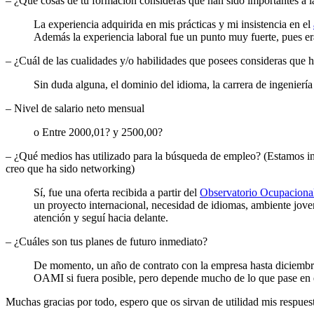
– ¿Qué cosas de tu formación consideras que han sido importantes a la
La experiencia adquirida en mis prácticas y mi insistencia en el
Además la experiencia laboral fue un punto muy fuerte, pues er
– ¿Cuál de las cualidades y/o habilidades que posees consideras que h
Sin duda alguna, el dominio del idioma, la carrera de ingeniería 
– Nivel de salario neto mensual
o Entre 2000,01? y 2500,00?
– ¿Qué medios has utilizado para la búsqueda de empleo? (Estamos in
creo que ha sido networking)
Sí, fue una oferta recibida a partir del
Observatorio Ocupaciona
un proyecto internacional, necesidad de idiomas, ambiente joven
atención y seguí hacia delante.
– ¿Cuáles son tus planes de futuro inmediato?
De momento, un año de contrato con la empresa hasta diciembr
OAMI si fuera posible, pero depende mucho de lo que pase en e
Muchas gracias por todo, espero que os sirvan de utilidad mis respues