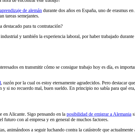
 hora de encontrar este trabajo?
aprendizaje de alemán
durante dos años en España, uno de erasmus en A
an tareas semejantes.
a destacado para tu contratación?
industrial y también la experiencia laboral, por haber trabajado durante t
teresados en transmitir cómo se consigue trabajo hoy es día, es import
l
, razón por la cual os estoy eternamente agradecidos. Pero destacar que 
 y si no recuerdo mal, buen sueldo. En principio no sabía para qué era,
e en Alicante. Sigo pensando en la
posibilidad de emigrar a Alemania
s
l futuro con al empresa y en general de muchos factores.
tas, animándoos a seguir luchando contra la catástrofe que actualmente