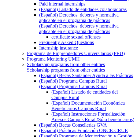
Paid internal internships
(Español) Listado de entidades colaboradoras
(Español) Derechos, deberes y normativa
aplicable en el programa de prácticas
(Español) Derechos, deberes y normativa
aplicable en el programa de prácticas
certificate sexual offenses
Frequently Asked Questions
Internship insurance
Programa de Emprendedores Universitarios (PEU)
Programa Mentoring UMH
Scholarship programs from other entities
Scholarship programs from other entities
(Español) Becas Santander Ayuda a las Prácticas
(Español) Programa Campus Rural
(Español) Programa Campus Rural
(Español) Listado de entidades del
Campus Rural
(Español) Documentación Económica
Beneficiarios Campus Rural
(Español) Instrucciones Formalización
Anexos Campus Rural (Sólo beneficiarios)
(Español) Becas Consellerias GVA
(Español) Prácticas Fundación ONCE-CRUE
(Español) Programa de Mentorización y Gestión