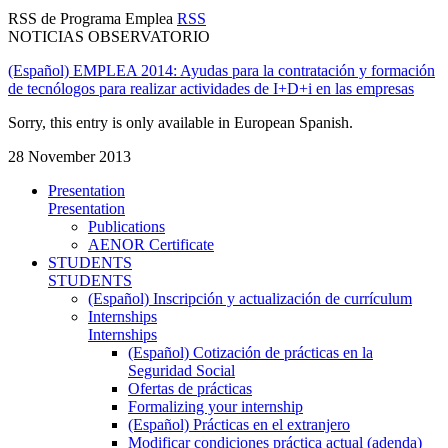
RSS de Programa Emplea
RSS
NOTICIAS OBSERVATORIO
(Español) EMPLEA 2014: Ayudas para la contratación y formación
de tecnólogos para realizar actividades de I+D+i en las empresas
Sorry, this entry is only available in European Spanish.
28 November 2013
Presentation
Presentation
Publications
AENOR Certificate
STUDENTS
STUDENTS
(Español) Inscripción y actualización de currículum
Internships
Internships
(Español) Cotización de prácticas en la
Seguridad Social
Ofertas de prácticas
Formalizing your internship
(Español) Prácticas en el extranjero
Modificar condiciones práctica actual (adenda)