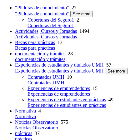
"Píldoras de conocimiento"
27
"Píldoras de conocimiento"
See more
Coberturas del Seguro1
2
Coberturas del Seguro1
Actividades, Cursos y Jornadas
1494
Actividades, Cursos y Jornadas
Becas para prácticas
13
Becas para prácticas
documentación y trámites
28
documentación y trámites
Experiencias de estudiantes y titulados UMH
57
Experiencias de estudiantes y titulados UMH
See more
Contratados UMH
10
Contratados UMH
Experiencias de emprendedores
15
Experiencias de emprendedores
Experiencias de estudiantes en prácticas
49
Experiencias de estudiantes en prácticas
Normativa
4
Normativa
Noticias Observatorio
575
Noticias Observatorio
prácticas
37
prácticas