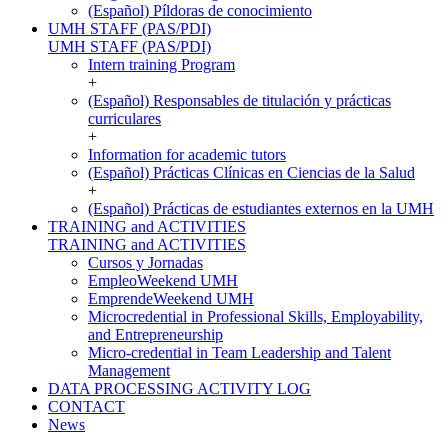
(Español) Píldoras de conocimiento
UMH STAFF (PAS/PDI)
UMH STAFF (PAS/PDI)
Intern training Program
+
(Español) Responsables de titulación y prácticas
curriculares
+
Information for academic tutors
(Español) Prácticas Clínicas en Ciencias de la Salud
+
(Español) Prácticas de estudiantes externos en la UMH
TRAINING and ACTIVITIES
TRAINING and ACTIVITIES
Cursos y Jornadas
EmpleoWeekend UMH
EmprendeWeekend UMH
Microcredential in Professional Skills, Employability,
and Entrepreneurship
Micro-credential in Team Leadership and Talent
Management
DATA PROCESSING ACTIVITY LOG
CONTACT
News