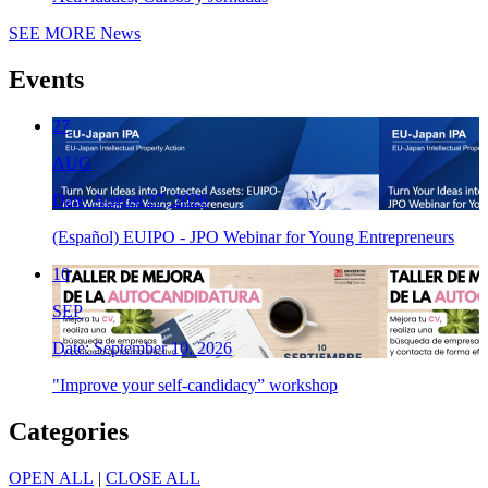
SEE MORE
News
Events
27
AUG
Date: August 27, 2026
(Español) EUIPO - JPO Webinar for Young Entrepreneurs
10
SEP
Date: September 10, 2026
"Improve your self-candidacy” workshop
Categories
OPEN ALL
|
CLOSE ALL