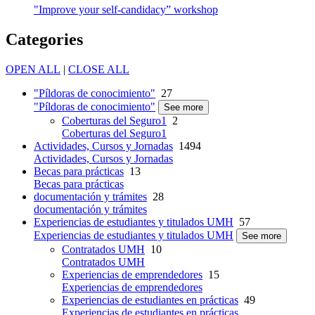
"Improve your self-candidacy” workshop
Categories
OPEN ALL
|
CLOSE ALL
"Píldoras de conocimiento"
27
"Píldoras de conocimiento"
See more
Coberturas del Seguro1
2
Coberturas del Seguro1
Actividades, Cursos y Jornadas
1494
Actividades, Cursos y Jornadas
Becas para prácticas
13
Becas para prácticas
documentación y trámites
28
documentación y trámites
Experiencias de estudiantes y titulados UMH
57
Experiencias de estudiantes y titulados UMH
See more
Contratados UMH
10
Contratados UMH
Experiencias de emprendedores
15
Experiencias de emprendedores
Experiencias de estudiantes en prácticas
49
Experiencias de estudiantes en prácticas