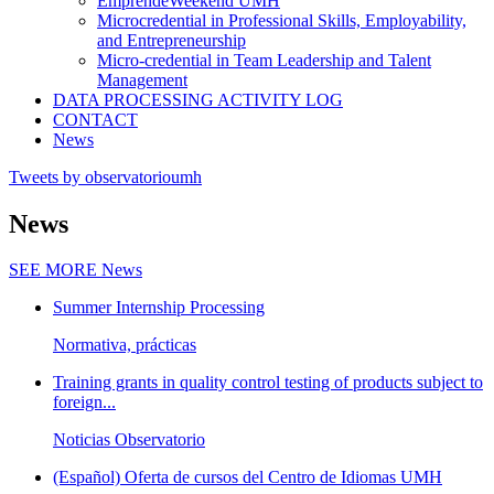
EmprendeWeekend UMH
Microcredential in Professional Skills, Employability,
and Entrepreneurship
Micro-credential in Team Leadership and Talent
Management
DATA PROCESSING ACTIVITY LOG
CONTACT
News
Tweets by observatorioumh
News
SEE MORE
News
Summer Internship Processing
Normativa, prácticas
Training grants in quality control testing of products subject to
foreign...
Noticias Observatorio
(Español) Oferta de cursos del Centro de Idiomas UMH