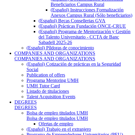
Beneficiarios Campus Rural
(Español) Instrucciones Formalización
Anexos Campus Rural (Sólo beneficiarios)
(Español) Becas Consellerias GVA
(Español) Prácticas Fundación ONCE-CRUE
(Español) Programa de Mentorización y Gestión
del Talento Universitario - CCTA de Banc
Sabadell 2025-26
(Español) Píldoras de conocimiento
COMPANIES AND ORGANIZATIONS
COMPANIES AND ORGANIZATIONS
(Español) Cotización de prácticas en la Seguridad
Social
Publication of offers
Programa Mentoring UMH
UMH Tutor Card
Listado de titulaciones
Talent Acquisition Events
DEGREES
DEGREES
Bolsa de empleo titulados UMH
Bolsa de empleo titulados UMH
Ofertas de empleo
(Español) Trabajo en el extranjero
Programa de Emprendedores Universitarios (PEU)