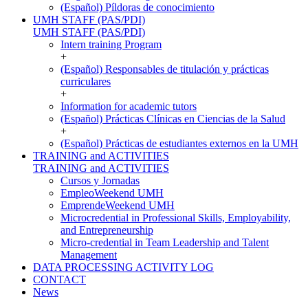
(Español) Píldoras de conocimiento
UMH STAFF (PAS/PDI)
UMH STAFF (PAS/PDI)
Intern training Program
+
(Español) Responsables de titulación y prácticas
curriculares
+
Information for academic tutors
(Español) Prácticas Clínicas en Ciencias de la Salud
+
(Español) Prácticas de estudiantes externos en la UMH
TRAINING and ACTIVITIES
TRAINING and ACTIVITIES
Cursos y Jornadas
EmpleoWeekend UMH
EmprendeWeekend UMH
Microcredential in Professional Skills, Employability,
and Entrepreneurship
Micro-credential in Team Leadership and Talent
Management
DATA PROCESSING ACTIVITY LOG
CONTACT
News