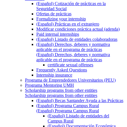
(Español) Cotización de prácticas en la
Seguridad Social
Ofertas de prácticas
Formalizing your internship
(Español) Prácticas en el extranjero
Modificar condiciones práctica actual (adenda)
Paid internal internships
(Español) Listado de entidades colaboradoras
(Español) Derechos, deberes y normativa
aplicable en el programa de prácticas
(Español) Derechos, deberes y normativa
aplicable en el programa de prácticas
certificate sexual offenses
Frequently Asked Questions
Internship insurance
Programa de Emprendedores Universitarios (PEU)
Programa Mentoring UMH
Scholarship programs from other entities
Scholarship programs from other entities
(Español) Becas Santander Ayuda a las Prácticas
(Español) Programa Campus Rural
(Español) Programa Campus Rural
(Español) Listado de entidades del
Campus Rural
(Español) Documentación Económica