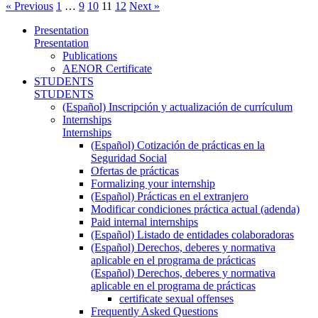
« Previous
1
…
9
10
11
12
Next »
Presentation
Presentation
Publications
AENOR Certificate
STUDENTS
STUDENTS
(Español) Inscripción y actualización de currículum
Internships
Internships
(Español) Cotización de prácticas en la
Seguridad Social
Ofertas de prácticas
Formalizing your internship
(Español) Prácticas en el extranjero
Modificar condiciones práctica actual (adenda)
Paid internal internships
(Español) Listado de entidades colaboradoras
(Español) Derechos, deberes y normativa
aplicable en el programa de prácticas
(Español) Derechos, deberes y normativa
aplicable en el programa de prácticas
certificate sexual offenses
Frequently Asked Questions