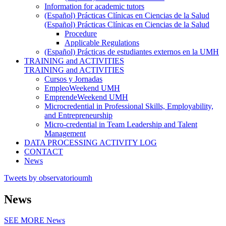
Information for academic tutors
(Español) Prácticas Clínicas en Ciencias de la Salud
(Español) Prácticas Clínicas en Ciencias de la Salud
Procedure
Applicable Regulations
(Español) Prácticas de estudiantes externos en la UMH
TRAINING and ACTIVITIES
TRAINING and ACTIVITIES
Cursos y Jornadas
EmpleoWeekend UMH
EmprendeWeekend UMH
Microcredential in Professional Skills, Employability,
and Entrepreneurship
Micro-credential in Team Leadership and Talent
Management
DATA PROCESSING ACTIVITY LOG
CONTACT
News
Tweets by observatorioumh
News
SEE MORE
News