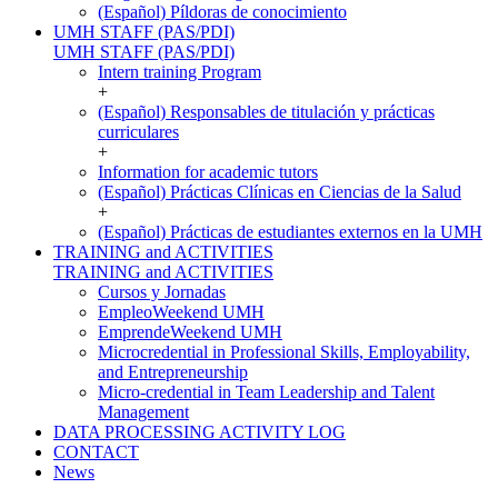
(Español) Píldoras de conocimiento
UMH STAFF (PAS/PDI)
UMH STAFF (PAS/PDI)
Intern training Program
+
(Español) Responsables de titulación y prácticas
curriculares
+
Information for academic tutors
(Español) Prácticas Clínicas en Ciencias de la Salud
+
(Español) Prácticas de estudiantes externos en la UMH
TRAINING and ACTIVITIES
TRAINING and ACTIVITIES
Cursos y Jornadas
EmpleoWeekend UMH
EmprendeWeekend UMH
Microcredential in Professional Skills, Employability,
and Entrepreneurship
Micro-credential in Team Leadership and Talent
Management
DATA PROCESSING ACTIVITY LOG
CONTACT
News