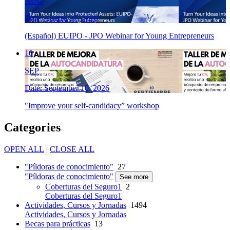
AUG
Date: August 27, 2026
(Español) EUIPO - JPO Webinar for Young Entrepreneurs
10
SEP
Date: September 10, 2026
"Improve your self-candidacy” workshop
Categories
OPEN ALL
|
CLOSE ALL
"Píldoras de conocimiento"
27
"Píldoras de conocimiento"
See more
Coberturas del Seguro1
2
Coberturas del Seguro1
Actividades, Cursos y Jornadas
1494
Actividades, Cursos y Jornadas
Becas para prácticas
13