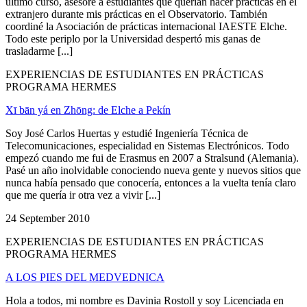
último curso, asesoré a estudiantes que querían hacer prácticas en el
extranjero durante mis prácticas en el Observatorio. También
coordiné la Asociación de prácticas internacional IAESTE Elche.
Todo este periplo por la Universidad despertó mis ganas de
trasladarme [...]
EXPERIENCIAS DE ESTUDIANTES EN PRÁCTICAS
PROGRAMA HERMES
Xī bān yá en Zhōng: de Elche a Pekín
Soy José Carlos Huertas y estudié Ingeniería Técnica de
Telecomunicaciones, especialidad en Sistemas Electrónicos. Todo
empezó cuando me fui de Erasmus en 2007 a Stralsund (Alemania).
Pasé un año inolvidable conociendo nueva gente y nuevos sitios que
nunca había pensado que conocería, entonces a la vuelta tenía claro
que me quería ir otra vez a vivir [...]
24 September 2010
EXPERIENCIAS DE ESTUDIANTES EN PRÁCTICAS
PROGRAMA HERMES
A LOS PIES DEL MEDVEDNICA
Hola a todos, mi nombre es Davinia Rostoll y soy Licenciada en