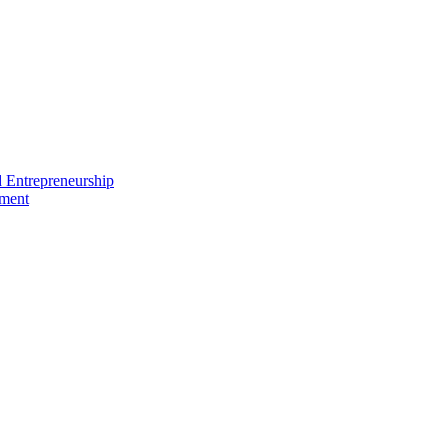
nd Entrepreneurship
ement