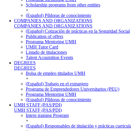
Scholarship programs from other entities
+
(Español) Píldoras de conocimiento
COMPANIES AND ORGANIZATIONS
COMPANIES AND ORGANIZATIONS
(Español) Cotización de prácticas en la Seguridad Social
Publication of offers
Programa Mentoring UMH
UMH Tutor Card
Listado de titulaciones
Talent Acquisition Events
DEGREES
DEGREES
Bolsa de empleo titulados UMH
+
(Español) Trabajo en el extranjero
Programa de Emprendedores Universitarios (PEU)
Programa Mentoring UMH
(Español) Píldoras de conocimiento
UMH STAFF (PAS/PDI)
UMH STAFF (PAS/PDI)
Intern training Program
+
(Español) Responsables de titulación y prácticas curricul