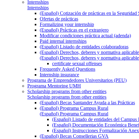
Internships
Internships
(Español) Cotización de prácticas en la Seguridad 
Ofertas de prácticas
Formalizing your internship
(Español) Prácticas en el extranjero
Modificar condiciones práctica actual (adenda)
Paid internal internships
(Español) Listado de entidades colaboradoras
(Español) Derechos, deberes y normativa aplicable
(Español) Derechos, deberes y normativa aplicable
certificate sexual offenses
Frequently Asked Questions
Internship insurance
Programa de Emprendedores Universitarios (PEU)
Programa Mentoring UMH
Scholarship programs from other entities
Scholarship programs from other entities
(Español) Becas Santander Ayuda a las Prácticas
(Español) Programa Campus Rural
(Español) Programa Campus Rural
(Español) Listado de entidades del Campus 
(Español) Documentación Económica Benef
(Español) Instrucciones Formalización Anex
(Español) Becas Consellerias GVA