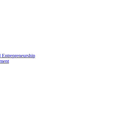
nd Entrepreneurship
ement