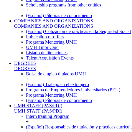
Scholarship programs from other entities
+
(Español) Píldoras de conocimiento
COMPANIES AND ORGANIZATIONS
COMPANIES AND ORGANIZATIONS
(Español) Cotización de prácticas en la Seguridad Social
Publication of offers
Programa Mentoring UMH
UMH Tutor Card
Listado de titulaciones
Talent Acquisition Events
DEGREES
DEGREES
Bolsa de empleo titulados UMH
+
(Español) Trabajo en el extranjero
Programa de Emprendedores Universitarios (PEU)
Programa Mentoring UMH
(Español) Píldoras de conocimiento
UMH STAFF (PAS/PDI)
UMH STAFF (PAS/PDI)
Intern training Program
+
(Español) Responsables de titulación y prácticas curricul