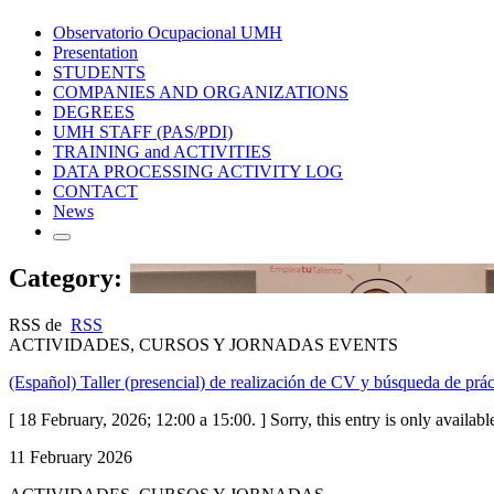
Observatorio Ocupacional UMH
Presentation
STUDENTS
COMPANIES AND ORGANIZATIONS
DEGREES
UMH STAFF (PAS/PDI)
TRAINING and ACTIVITIES
DATA PROCESSING ACTIVITY LOG
CONTACT
News
Category:
RSS de
RSS
ACTIVIDADES, CURSOS Y JORNADAS EVENTS
(Español) Taller (presencial) de realización de CV y búsqueda de prá
[ 18 February, 2026; 12:00 a 15:00. ] Sorry, this entry is only availab
11 February 2026