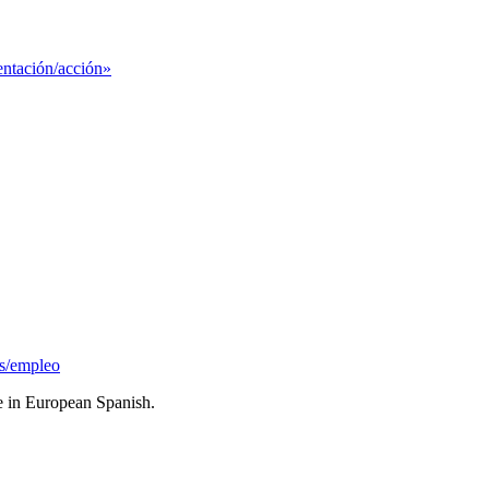
ntación/acción»
as/empleo
le in European Spanish.