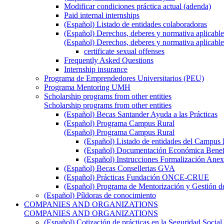
Modificar condiciones práctica actual (adenda)
Paid internal internships
(Español) Listado de entidades colaboradoras
(Español) Derechos, deberes y normativa aplicable
(Español) Derechos, deberes y normativa aplicable
certificate sexual offenses
Frequently Asked Questions
Internship insurance
Programa de Emprendedores Universitarios (PEU)
Programa Mentoring UMH
Scholarship programs from other entities
Scholarship programs from other entities
(Español) Becas Santander Ayuda a las Prácticas
(Español) Programa Campus Rural
(Español) Programa Campus Rural
(Español) Listado de entidades del Campus 
(Español) Documentación Económica Benef
(Español) Instrucciones Formalización Anex
(Español) Becas Consellerias GVA
(Español) Prácticas Fundación ONCE-CRUE
(Español) Programa de Mentorización y Gestión d
(Español) Píldoras de conocimiento
COMPANIES AND ORGANIZATIONS
COMPANIES AND ORGANIZATIONS
(Español) Cotización de prácticas en la Seguridad Social