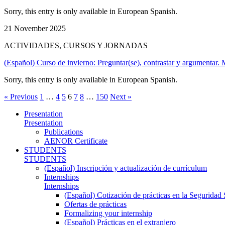
Sorry, this entry is only available in European Spanish.
21 November 2025
ACTIVIDADES, CURSOS Y JORNADAS
(Español) Curso de invierno: Preguntar(se), contrastar y argumentar.
Sorry, this entry is only available in European Spanish.
« Previous
1
…
4
5
6
7
8
…
150
Next »
Presentation
Presentation
Publications
AENOR Certificate
STUDENTS
STUDENTS
(Español) Inscripción y actualización de currículum
Internships
Internships
(Español) Cotización de prácticas en la Seguridad 
Ofertas de prácticas
Formalizing your internship
(Español) Prácticas en el extranjero