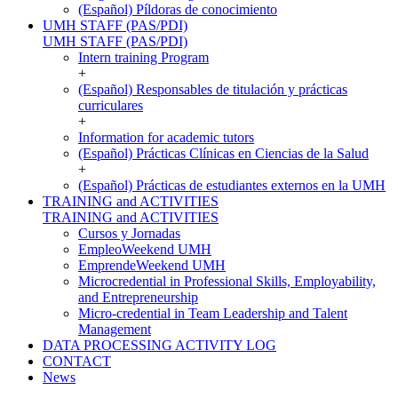
(Español) Píldoras de conocimiento
UMH STAFF (PAS/PDI)
UMH STAFF (PAS/PDI)
Intern training Program
+
(Español) Responsables de titulación y prácticas
curriculares
+
Information for academic tutors
(Español) Prácticas Clínicas en Ciencias de la Salud
+
(Español) Prácticas de estudiantes externos en la UMH
TRAINING and ACTIVITIES
TRAINING and ACTIVITIES
Cursos y Jornadas
EmpleoWeekend UMH
EmprendeWeekend UMH
Microcredential in Professional Skills, Employability,
and Entrepreneurship
Micro-credential in Team Leadership and Talent
Management
DATA PROCESSING ACTIVITY LOG
CONTACT
News