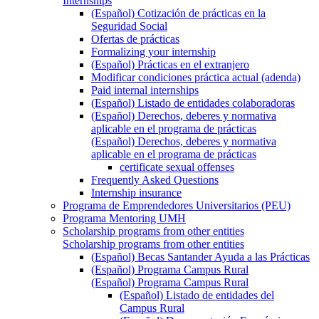
Internships
(Español) Cotización de prácticas en la
Seguridad Social
Ofertas de prácticas
Formalizing your internship
(Español) Prácticas en el extranjero
Modificar condiciones práctica actual (adenda)
Paid internal internships
(Español) Listado de entidades colaboradoras
(Español) Derechos, deberes y normativa
aplicable en el programa de prácticas
(Español) Derechos, deberes y normativa
aplicable en el programa de prácticas
certificate sexual offenses
Frequently Asked Questions
Internship insurance
Programa de Emprendedores Universitarios (PEU)
Programa Mentoring UMH
Scholarship programs from other entities
Scholarship programs from other entities
(Español) Becas Santander Ayuda a las Prácticas
(Español) Programa Campus Rural
(Español) Programa Campus Rural
(Español) Listado de entidades del
Campus Rural