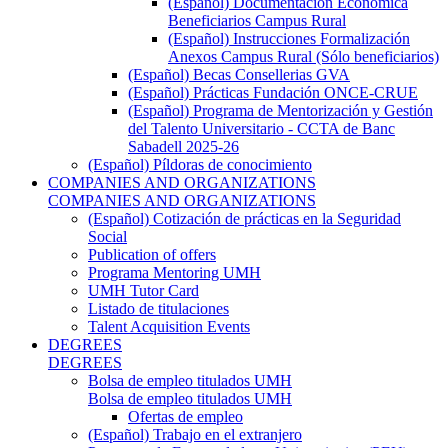
(Español) Documentación Económica
Beneficiarios Campus Rural
(Español) Instrucciones Formalización
Anexos Campus Rural (Sólo beneficiarios)
(Español) Becas Consellerias GVA
(Español) Prácticas Fundación ONCE-CRUE
(Español) Programa de Mentorización y Gestión
del Talento Universitario - CCTA de Banc
Sabadell 2025-26
(Español) Píldoras de conocimiento
COMPANIES AND ORGANIZATIONS
COMPANIES AND ORGANIZATIONS
(Español) Cotización de prácticas en la Seguridad
Social
Publication of offers
Programa Mentoring UMH
UMH Tutor Card
Listado de titulaciones
Talent Acquisition Events
DEGREES
DEGREES
Bolsa de empleo titulados UMH
Bolsa de empleo titulados UMH
Ofertas de empleo
(Español) Trabajo en el extranjero