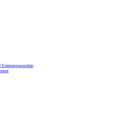
nd Entrepreneurship
ement