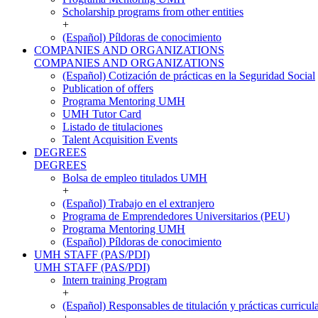
Scholarship programs from other entities
+
(Español) Píldoras de conocimiento
COMPANIES AND ORGANIZATIONS
COMPANIES AND ORGANIZATIONS
(Español) Cotización de prácticas en la Seguridad Social
Publication of offers
Programa Mentoring UMH
UMH Tutor Card
Listado de titulaciones
Talent Acquisition Events
DEGREES
DEGREES
Bolsa de empleo titulados UMH
+
(Español) Trabajo en el extranjero
Programa de Emprendedores Universitarios (PEU)
Programa Mentoring UMH
(Español) Píldoras de conocimiento
UMH STAFF (PAS/PDI)
UMH STAFF (PAS/PDI)
Intern training Program
+
(Español) Responsables de titulación y prácticas curricul