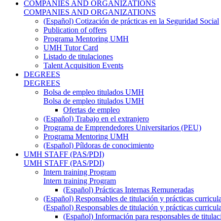
COMPANIES AND ORGANIZATIONS
COMPANIES AND ORGANIZATIONS
(Español) Cotización de prácticas en la Seguridad Social
Publication of offers
Programa Mentoring UMH
UMH Tutor Card
Listado de titulaciones
Talent Acquisition Events
DEGREES
DEGREES
Bolsa de empleo titulados UMH
Bolsa de empleo titulados UMH
Ofertas de empleo
(Español) Trabajo en el extranjero
Programa de Emprendedores Universitarios (PEU)
Programa Mentoring UMH
(Español) Píldoras de conocimiento
UMH STAFF (PAS/PDI)
UMH STAFF (PAS/PDI)
Intern training Program
Intern training Program
(Español) Prácticas Internas Remuneradas
(Español) Responsables de titulación y prácticas curricul
(Español) Responsables de titulación y prácticas curricul
(Español) Información para responsables de titulac