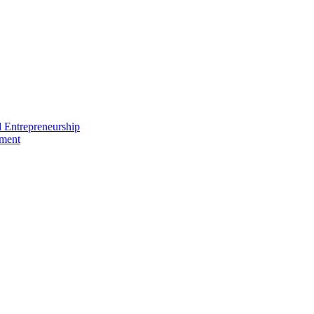
nd Entrepreneurship
ement