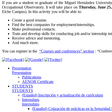
If you are a student or graduate of the Miguel Hernández Universi
Occupational Observatory. It will take place on
Thursday, June 25, 
Elche Campus). In this activity you will be able to:
Create a good resume.
Find the best companies for employment/internships.
Make professional contacts.
Train and develop skills for conducting job and/or internship in
Receive advice and mentoring.
And much more.
You can register in the
“Courses and conferences” section
: “Confere
Presentation
Presentation
Publications
AENOR Certificate
STUDENTS
STUDENTS
(Español) Inscripción y actualización de currículum
Internships
Internships
(Español) Cotización de prácticas en la Seguridad 