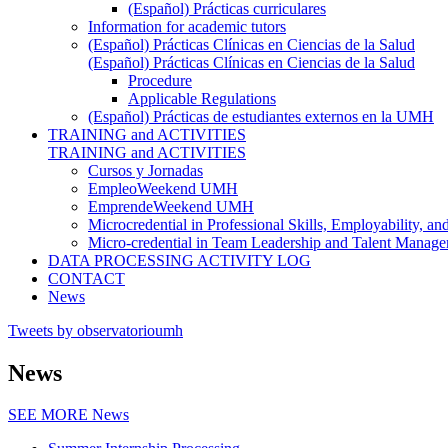
(Español) Prácticas curriculares
Information for academic tutors
(Español) Prácticas Clínicas en Ciencias de la Salud
(Español) Prácticas Clínicas en Ciencias de la Salud
Procedure
Applicable Regulations
(Español) Prácticas de estudiantes externos en la UMH
TRAINING and ACTIVITIES
TRAINING and ACTIVITIES
Cursos y Jornadas
EmpleoWeekend UMH
EmprendeWeekend UMH
Microcredential in Professional Skills, Employability, a
Micro-credential in Team Leadership and Talent Manag
DATA PROCESSING ACTIVITY LOG
CONTACT
News
Tweets by observatorioumh
News
SEE MORE
News