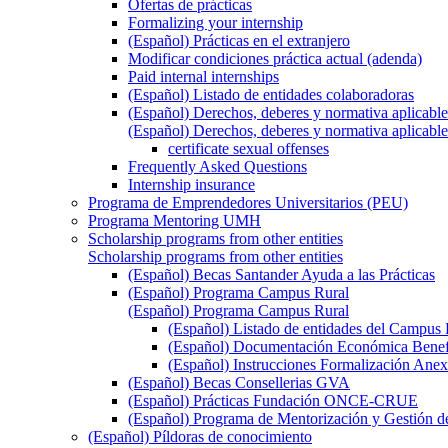
Ofertas de prácticas
Formalizing your internship
(Español) Prácticas en el extranjero
Modificar condiciones práctica actual (adenda)
Paid internal internships
(Español) Listado de entidades colaboradoras
(Español) Derechos, deberes y normativa aplicable
(Español) Derechos, deberes y normativa aplicable
certificate sexual offenses
Frequently Asked Questions
Internship insurance
Programa de Emprendedores Universitarios (PEU)
Programa Mentoring UMH
Scholarship programs from other entities
Scholarship programs from other entities
(Español) Becas Santander Ayuda a las Prácticas
(Español) Programa Campus Rural
(Español) Programa Campus Rural
(Español) Listado de entidades del Campus 
(Español) Documentación Económica Benef
(Español) Instrucciones Formalización Anex
(Español) Becas Consellerias GVA
(Español) Prácticas Fundación ONCE-CRUE
(Español) Programa de Mentorización y Gestión d
(Español) Píldoras de conocimiento