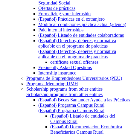
Seguridad Social
Ofertas de prácticas
Formalizing your internship
(Español) Prácticas en el extranjero
Modificar condiciones práctica actual (adenda)
Paid internal internships
(Español) Listado de entidades colaboradoras
(Español) Derechos, deberes y normativa
aplicable en el programa de prácticas
(Español) Derechos, deberes y normativa
aplicable en el programa de prácticas
certificate sexual offenses
Frequently Asked Questions
Internship insurance
Programa de Emprendedores Universitarios (PEU)
Programa Mentoring UMH
Scholarship programs from other entities
Scholarship programs from other entities
(Español) Becas Santander Ayuda a las Prácticas
(Español) Programa Campus Rural
(Español) Programa Campus Rural
(Español) Listado de entidades del
Campus Rural
(Español) Documentación Económica
Beneficiarios Campus Rural