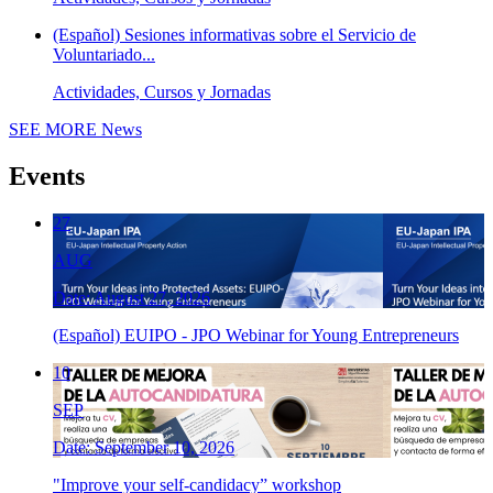
(Español) Sesiones informativas sobre el Servicio de
Voluntariado...
Actividades, Cursos y Jornadas
SEE MORE
News
Events
27
AUG
Date: August 27, 2026
(Español) EUIPO - JPO Webinar for Young Entrepreneurs
10
SEP
Date: September 10, 2026
"Improve your self-candidacy” workshop