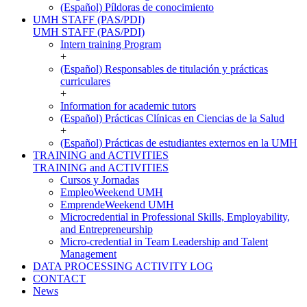
(Español) Píldoras de conocimiento
UMH STAFF (PAS/PDI)
UMH STAFF (PAS/PDI)
Intern training Program
+
(Español) Responsables de titulación y prácticas
curriculares
+
Information for academic tutors
(Español) Prácticas Clínicas en Ciencias de la Salud
+
(Español) Prácticas de estudiantes externos en la UMH
TRAINING and ACTIVITIES
TRAINING and ACTIVITIES
Cursos y Jornadas
EmpleoWeekend UMH
EmprendeWeekend UMH
Microcredential in Professional Skills, Employability,
and Entrepreneurship
Micro-credential in Team Leadership and Talent
Management
DATA PROCESSING ACTIVITY LOG
CONTACT
News