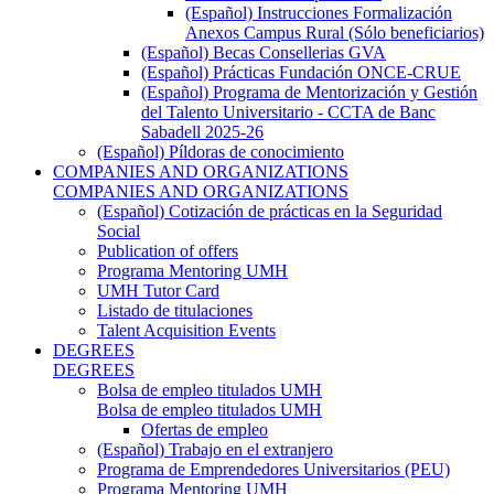
(Español) Instrucciones Formalización
Anexos Campus Rural (Sólo beneficiarios)
(Español) Becas Consellerias GVA
(Español) Prácticas Fundación ONCE-CRUE
(Español) Programa de Mentorización y Gestión
del Talento Universitario - CCTA de Banc
Sabadell 2025-26
(Español) Píldoras de conocimiento
COMPANIES AND ORGANIZATIONS
COMPANIES AND ORGANIZATIONS
(Español) Cotización de prácticas en la Seguridad
Social
Publication of offers
Programa Mentoring UMH
UMH Tutor Card
Listado de titulaciones
Talent Acquisition Events
DEGREES
DEGREES
Bolsa de empleo titulados UMH
Bolsa de empleo titulados UMH
Ofertas de empleo
(Español) Trabajo en el extranjero
Programa de Emprendedores Universitarios (PEU)
Programa Mentoring UMH