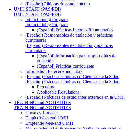
(Español) Píldoras de conocimiento
UMH STAFF (PAS/PDI)
UMH STAFF (PAS/PDI)
Intern training Program
Intern training Program
(Español) Prácticas Internas Remuneradas
(Español) Responsables de titulación y prácticas
curriculares
(Español) Responsables de titulación y prácticas
curriculares
(Español) Información para responsables de
titulación
(Español) Prácticas curriculares
Information for academic tutors
(Español) Prácticas Clínicas en Ciencias de la Salud
(Español) Prácticas Clínicas en Ciencias de la Salud
Procedure
Applicable Regulations
(Español) Prácticas de estudiantes externos en la UMH
TRAINING and ACTIVITIES
TRAINING and ACTIVITIES
Cursos y Jornadas
EmpleoWeekend UMH
EmprendeWeekend UMH
Microcredential in Professional Skills, Employability,