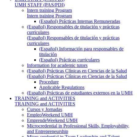
UMH STAFF (PAS/PDI)
Intern training Program
Intern training Program
(Español) Prácticas Internas Remuneradas
(Español) Responsables de titulación y prácticas
curriculares
(Español) Responsables de titulación y prácticas
curriculares
(Español) Información para responsables de
titulación
(Español) Prácticas curriculares
Information for academic tutors
(Español) Prácticas Clínicas en Ciencias de la Salud
(Español) Prácticas Clínicas en Ciencias de la Salud
Procedure
Applicable Regulations
(Español) Prácticas de estudiantes externos en la UMH
TRAINING and ACTIVITIES
TRAINING and ACTIVITIES
Cursos y Jornadas
EmpleoWeekend UMH
EmprendeWeekend UMH
Microcredential in Professional Skills, Employability,
and Entrepreneurship
Micro-credential in Team Leadership and Talent