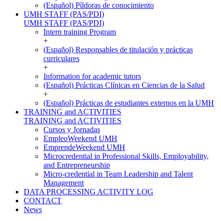
(Español) Píldoras de conocimiento
UMH STAFF (PAS/PDI)
UMH STAFF (PAS/PDI)
Intern training Program
+
(Español) Responsables de titulación y prácticas
curriculares
+
Information for academic tutors
(Español) Prácticas Clínicas en Ciencias de la Salud
+
(Español) Prácticas de estudiantes externos en la UMH
TRAINING and ACTIVITIES
TRAINING and ACTIVITIES
Cursos y Jornadas
EmpleoWeekend UMH
EmprendeWeekend UMH
Microcredential in Professional Skills, Employability,
and Entrepreneurship
Micro-credential in Team Leadership and Talent
Management
DATA PROCESSING ACTIVITY LOG
CONTACT
News