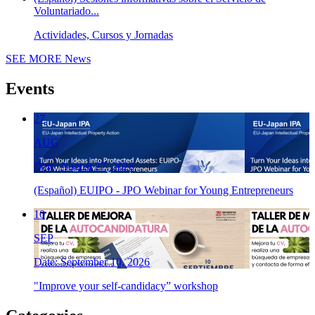
Voluntariado...
Actividades, Cursos y Jornadas
SEE MORE
News
Events
27
AUG
Date: August 27, 2026
(Español) EUIPO - JPO Webinar for Young Entrepreneurs
10
SEP
Date: September 10, 2026
"Improve your self-candidacy” workshop