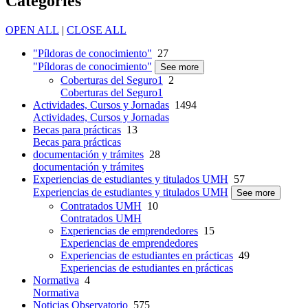
Categories
OPEN ALL
|
CLOSE ALL
"Píldoras de conocimiento"
27
"Píldoras de conocimiento"
See more
Coberturas del Seguro1
2
Coberturas del Seguro1
Actividades, Cursos y Jornadas
1494
Actividades, Cursos y Jornadas
Becas para prácticas
13
Becas para prácticas
documentación y trámites
28
documentación y trámites
Experiencias de estudiantes y titulados UMH
57
Experiencias de estudiantes y titulados UMH
See more
Contratados UMH
10
Contratados UMH
Experiencias de emprendedores
15
Experiencias de emprendedores
Experiencias de estudiantes en prácticas
49
Experiencias de estudiantes en prácticas
Normativa
4
Normativa
Noticias Observatorio
575