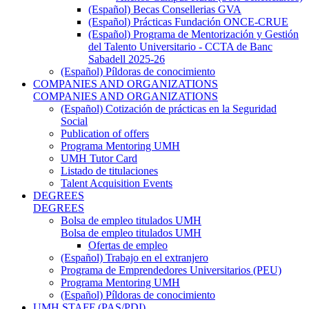
(Español) Becas Consellerias GVA
(Español) Prácticas Fundación ONCE-CRUE
(Español) Programa de Mentorización y Gestión
del Talento Universitario - CCTA de Banc
Sabadell 2025-26
(Español) Píldoras de conocimiento
COMPANIES AND ORGANIZATIONS
COMPANIES AND ORGANIZATIONS
(Español) Cotización de prácticas en la Seguridad
Social
Publication of offers
Programa Mentoring UMH
UMH Tutor Card
Listado de titulaciones
Talent Acquisition Events
DEGREES
DEGREES
Bolsa de empleo titulados UMH
Bolsa de empleo titulados UMH
Ofertas de empleo
(Español) Trabajo en el extranjero
Programa de Emprendedores Universitarios (PEU)
Programa Mentoring UMH
(Español) Píldoras de conocimiento
UMH STAFF (PAS/PDI)