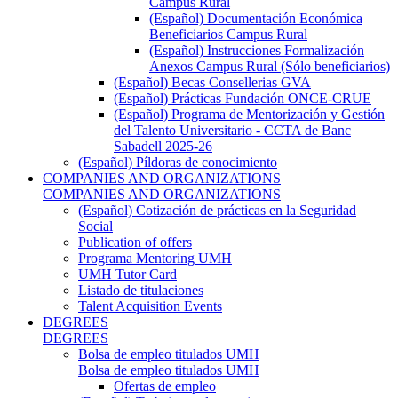
Campus Rural
(Español) Documentación Económica
Beneficiarios Campus Rural
(Español) Instrucciones Formalización
Anexos Campus Rural (Sólo beneficiarios)
(Español) Becas Consellerias GVA
(Español) Prácticas Fundación ONCE-CRUE
(Español) Programa de Mentorización y Gestión
del Talento Universitario - CCTA de Banc
Sabadell 2025-26
(Español) Píldoras de conocimiento
COMPANIES AND ORGANIZATIONS
COMPANIES AND ORGANIZATIONS
(Español) Cotización de prácticas en la Seguridad
Social
Publication of offers
Programa Mentoring UMH
UMH Tutor Card
Listado de titulaciones
Talent Acquisition Events
DEGREES
DEGREES
Bolsa de empleo titulados UMH
Bolsa de empleo titulados UMH
Ofertas de empleo