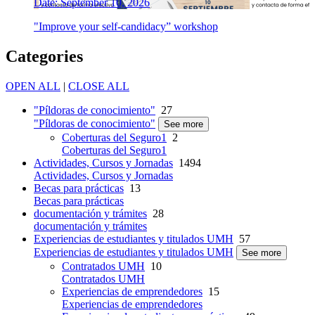
Date: September 10, 2026
"Improve your self-candidacy” workshop
Categories
OPEN ALL
|
CLOSE ALL
"Píldoras de conocimiento"
27
"Píldoras de conocimiento"
See more
Coberturas del Seguro1
2
Coberturas del Seguro1
Actividades, Cursos y Jornadas
1494
Actividades, Cursos y Jornadas
Becas para prácticas
13
Becas para prácticas
documentación y trámites
28
documentación y trámites
Experiencias de estudiantes y titulados UMH
57
Experiencias de estudiantes y titulados UMH
See more
Contratados UMH
10
Contratados UMH
Experiencias de emprendedores
15
Experiencias de emprendedores