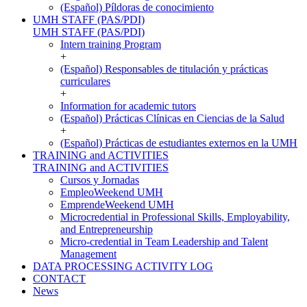
(Español) Píldoras de conocimiento
UMH STAFF (PAS/PDI)
UMH STAFF (PAS/PDI)
Intern training Program
+
(Español) Responsables de titulación y prácticas
curriculares
+
Information for academic tutors
(Español) Prácticas Clínicas en Ciencias de la Salud
+
(Español) Prácticas de estudiantes externos en la UMH
TRAINING and ACTIVITIES
TRAINING and ACTIVITIES
Cursos y Jornadas
EmpleoWeekend UMH
EmprendeWeekend UMH
Microcredential in Professional Skills, Employability,
and Entrepreneurship
Micro-credential in Team Leadership and Talent
Management
DATA PROCESSING ACTIVITY LOG
CONTACT
News