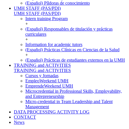
(Español) Píldoras de conocimiento
UMH STAFF (PAS/PDI)
UMH STAFF (PAS/PDI)
Intern training Program
+
(Español) Responsables de titulación y prácticas
curriculares
+
Information for academic tutors
(Español) Prácticas Clínicas en Ciencias de la Salud
+
(Español) Prácticas de estudiantes externos en la UMH
TRAINING and ACTIVITIES
TRAINING and ACTIVITIES
Cursos y Jornadas
EmpleoWeekend UMH
EmprendeWeekend UMH
Microcredential in Professional Skills, Employability,
and Entrepreneurship
Micro-credential in Team Leadership and Talent
Management
DATA PROCESSING ACTIVITY LOG
CONTACT
News