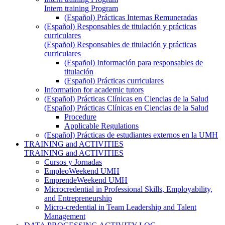
Intern training Program
(Español) Prácticas Internas Remuneradas
(Español) Responsables de titulación y prácticas
curriculares
(Español) Responsables de titulación y prácticas
curriculares
(Español) Información para responsables de
titulación
(Español) Prácticas curriculares
Information for academic tutors
(Español) Prácticas Clínicas en Ciencias de la Salud
(Español) Prácticas Clínicas en Ciencias de la Salud
Procedure
Applicable Regulations
(Español) Prácticas de estudiantes externos en la UMH
TRAINING and ACTIVITIES
TRAINING and ACTIVITIES
Cursos y Jornadas
EmpleoWeekend UMH
EmprendeWeekend UMH
Microcredential in Professional Skills, Employability,
and Entrepreneurship
Micro-credential in Team Leadership and Talent
Management