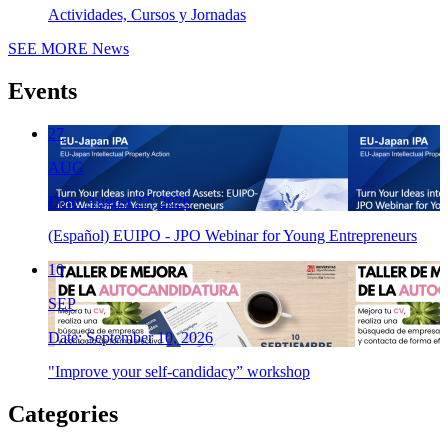
Actividades, Cursos y Jornadas
SEE MORE
News
Events
27
AUG
Date: August 27, 2026
(Español) EUIPO - JPO Webinar for Young Entrepreneurs
10
SEP
Date: September 10, 2026
"Improve your self-candidacy” workshop
Categories