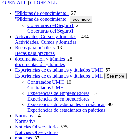
OPEN ALL
|
CLOSE ALL
"Píldoras de conocimiento"
27
"Píldoras de conocimiento"
See more
Coberturas del Seguro1
2
Coberturas del Seguro1
Actividades, Cursos y Jornadas
1494
Actividades, Cursos y Jornadas
Becas para prácticas
13
Becas para prácticas
documentación y trámites
28
documentación y trámites
Experiencias de estudiantes y titulados UMH
57
Experiencias de estudiantes y titulados UMH
See more
Contratados UMH
10
Contratados UMH
Experiencias de emprendedores
15
Experiencias de emprendedores
Experiencias de estudiantes en prácticas
49
Experiencias de estudiantes en prácticas
Normativa
4
Normativa
Noticias Observatorio
575
Noticias Observatorio
prácticas
37