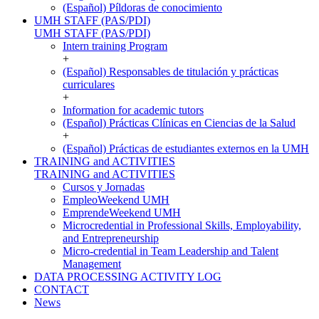
(Español) Píldoras de conocimiento
UMH STAFF (PAS/PDI)
UMH STAFF (PAS/PDI)
Intern training Program
+
(Español) Responsables de titulación y prácticas
curriculares
+
Information for academic tutors
(Español) Prácticas Clínicas en Ciencias de la Salud
+
(Español) Prácticas de estudiantes externos en la UMH
TRAINING and ACTIVITIES
TRAINING and ACTIVITIES
Cursos y Jornadas
EmpleoWeekend UMH
EmprendeWeekend UMH
Microcredential in Professional Skills, Employability,
and Entrepreneurship
Micro-credential in Team Leadership and Talent
Management
DATA PROCESSING ACTIVITY LOG
CONTACT
News