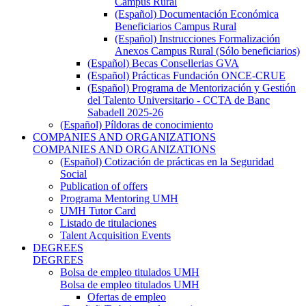
Campus Rural
(Español) Documentación Económica
Beneficiarios Campus Rural
(Español) Instrucciones Formalización
Anexos Campus Rural (Sólo beneficiarios)
(Español) Becas Consellerias GVA
(Español) Prácticas Fundación ONCE-CRUE
(Español) Programa de Mentorización y Gestión
del Talento Universitario - CCTA de Banc
Sabadell 2025-26
(Español) Píldoras de conocimiento
COMPANIES AND ORGANIZATIONS
COMPANIES AND ORGANIZATIONS
(Español) Cotización de prácticas en la Seguridad
Social
Publication of offers
Programa Mentoring UMH
UMH Tutor Card
Listado de titulaciones
Talent Acquisition Events
DEGREES
DEGREES
Bolsa de empleo titulados UMH
Bolsa de empleo titulados UMH
Ofertas de empleo