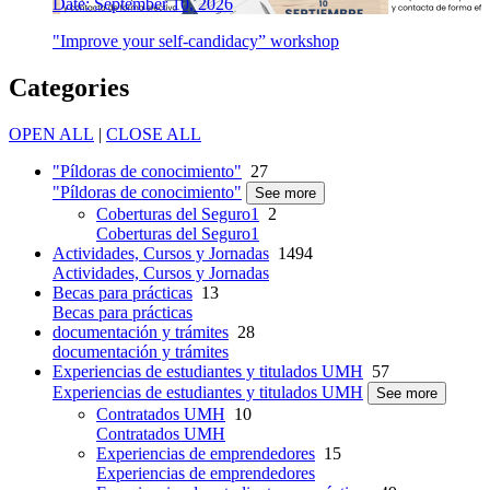
Date: September 10, 2026
"Improve your self-candidacy” workshop
Categories
OPEN ALL
|
CLOSE ALL
"Píldoras de conocimiento"
27
"Píldoras de conocimiento"
See more
Coberturas del Seguro1
2
Coberturas del Seguro1
Actividades, Cursos y Jornadas
1494
Actividades, Cursos y Jornadas
Becas para prácticas
13
Becas para prácticas
documentación y trámites
28
documentación y trámites
Experiencias de estudiantes y titulados UMH
57
Experiencias de estudiantes y titulados UMH
See more
Contratados UMH
10
Contratados UMH
Experiencias de emprendedores
15
Experiencias de emprendedores