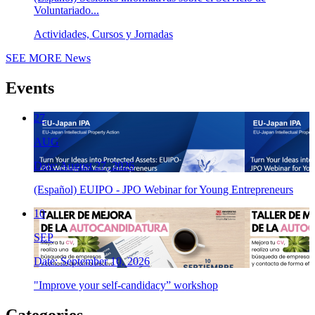
Voluntariado...
Actividades, Cursos y Jornadas
SEE MORE
News
Events
27
AUG
Date: August 27, 2026
(Español) EUIPO - JPO Webinar for Young Entrepreneurs
10
SEP
Date: September 10, 2026
"Improve your self-candidacy” workshop