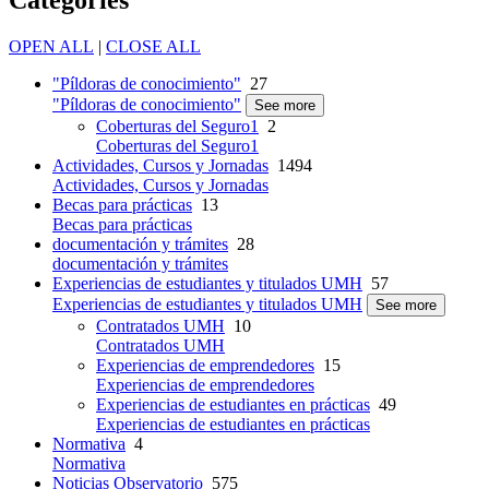
Categories
OPEN ALL
|
CLOSE ALL
"Píldoras de conocimiento"
27
"Píldoras de conocimiento"
See more
Coberturas del Seguro1
2
Coberturas del Seguro1
Actividades, Cursos y Jornadas
1494
Actividades, Cursos y Jornadas
Becas para prácticas
13
Becas para prácticas
documentación y trámites
28
documentación y trámites
Experiencias de estudiantes y titulados UMH
57
Experiencias de estudiantes y titulados UMH
See more
Contratados UMH
10
Contratados UMH
Experiencias de emprendedores
15
Experiencias de emprendedores
Experiencias de estudiantes en prácticas
49
Experiencias de estudiantes en prácticas
Normativa
4
Normativa
Noticias Observatorio
575