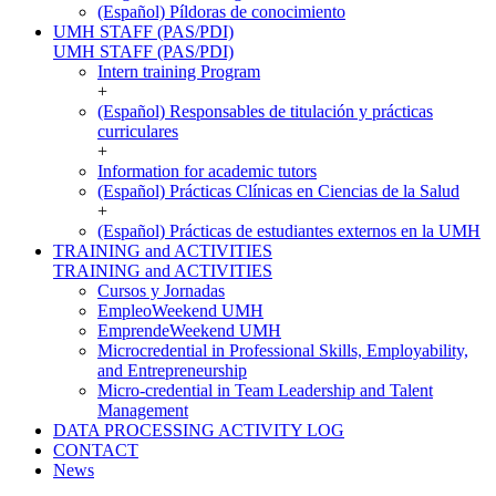
(Español) Píldoras de conocimiento
UMH STAFF (PAS/PDI)
UMH STAFF (PAS/PDI)
Intern training Program
+
(Español) Responsables de titulación y prácticas
curriculares
+
Information for academic tutors
(Español) Prácticas Clínicas en Ciencias de la Salud
+
(Español) Prácticas de estudiantes externos en la UMH
TRAINING and ACTIVITIES
TRAINING and ACTIVITIES
Cursos y Jornadas
EmpleoWeekend UMH
EmprendeWeekend UMH
Microcredential in Professional Skills, Employability,
and Entrepreneurship
Micro-credential in Team Leadership and Talent
Management
DATA PROCESSING ACTIVITY LOG
CONTACT
News