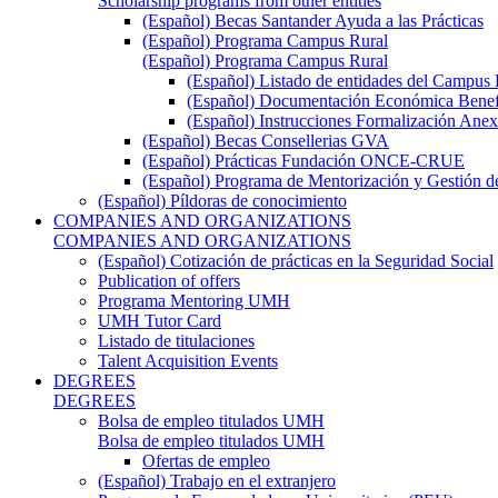
Scholarship programs from other entities
(Español) Becas Santander Ayuda a las Prácticas
(Español) Programa Campus Rural
(Español) Programa Campus Rural
(Español) Listado de entidades del Campus 
(Español) Documentación Económica Benef
(Español) Instrucciones Formalización Anex
(Español) Becas Consellerias GVA
(Español) Prácticas Fundación ONCE-CRUE
(Español) Programa de Mentorización y Gestión d
(Español) Píldoras de conocimiento
COMPANIES AND ORGANIZATIONS
COMPANIES AND ORGANIZATIONS
(Español) Cotización de prácticas en la Seguridad Social
Publication of offers
Programa Mentoring UMH
UMH Tutor Card
Listado de titulaciones
Talent Acquisition Events
DEGREES
DEGREES
Bolsa de empleo titulados UMH
Bolsa de empleo titulados UMH
Ofertas de empleo
(Español) Trabajo en el extranjero