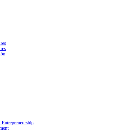
ares
ares
ión
nd Entrepreneurship
ement