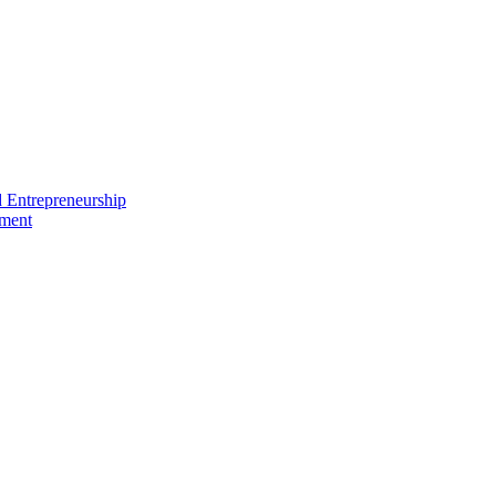
nd Entrepreneurship
ement