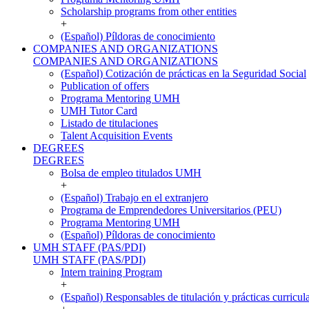
Scholarship programs from other entities
+
(Español) Píldoras de conocimiento
COMPANIES AND ORGANIZATIONS
COMPANIES AND ORGANIZATIONS
(Español) Cotización de prácticas en la Seguridad Social
Publication of offers
Programa Mentoring UMH
UMH Tutor Card
Listado de titulaciones
Talent Acquisition Events
DEGREES
DEGREES
Bolsa de empleo titulados UMH
+
(Español) Trabajo en el extranjero
Programa de Emprendedores Universitarios (PEU)
Programa Mentoring UMH
(Español) Píldoras de conocimiento
UMH STAFF (PAS/PDI)
UMH STAFF (PAS/PDI)
Intern training Program
+
(Español) Responsables de titulación y prácticas curricul