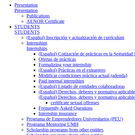
Presentation
Presentation
Publications
AENOR Certificate
STUDENTS
STUDENTS
(Español) Inscripción y actualización de currículum
Internships
Internships
(Español) Cotización de prácticas en la Seguridad 
Ofertas de prácticas
Formalizing your internship
(Español) Prácticas en el extranjero
Modificar condiciones práctica actual (adenda)
Paid internal internships
(Español) Listado de entidades colaboradoras
(Español) Derechos, deberes y normativa aplicable
(Español) Derechos, deberes y normativa aplicable
certificate sexual offenses
Frequently Asked Questions
Internship insurance
Programa de Emprendedores Universitarios (PEU)
Programa Mentoring UMH
Scholarship programs from other entities