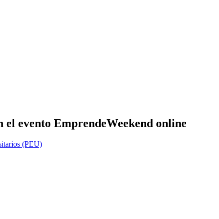
en el evento EmprendeWeekend online
itarios (PEU)