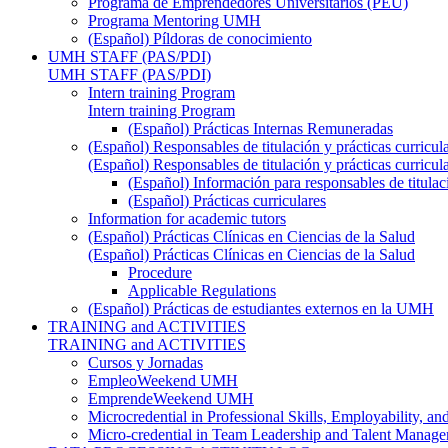
Programa de Emprendedores Universitarios (PEU)
Programa Mentoring UMH
(Español) Píldoras de conocimiento
UMH STAFF (PAS/PDI)
UMH STAFF (PAS/PDI)
Intern training Program
Intern training Program
(Español) Prácticas Internas Remuneradas
(Español) Responsables de titulación y prácticas curricul
(Español) Responsables de titulación y prácticas curricul
(Español) Información para responsables de titulac
(Español) Prácticas curriculares
Information for academic tutors
(Español) Prácticas Clínicas en Ciencias de la Salud
(Español) Prácticas Clínicas en Ciencias de la Salud
Procedure
Applicable Regulations
(Español) Prácticas de estudiantes externos en la UMH
TRAINING and ACTIVITIES
TRAINING and ACTIVITIES
Cursos y Jornadas
EmpleoWeekend UMH
EmprendeWeekend UMH
Microcredential in Professional Skills, Employability, a
Micro-credential in Team Leadership and Talent Manag