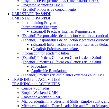
Programa de Emprendedores Universitarios (PEU)
Programa Mentoring UMH
(Español) Píldoras de conocimiento
UMH STAFF (PAS/PDI)
UMH STAFF (PAS/PDI)
Intern training Program
Intern training Program
(Español) Prácticas Internas Remuneradas
(Español) Responsables de titulación y prácticas curricul
(Español) Responsables de titulación y prácticas curricul
(Español) Información para responsables de titulac
(Español) Prácticas curriculares
Information for academic tutors
(Español) Prácticas Clínicas en Ciencias de la Salud
(Español) Prácticas Clínicas en Ciencias de la Salud
Procedure
Applicable Regulations
(Español) Prácticas de estudiantes externos en la UMH
TRAINING and ACTIVITIES
TRAINING and ACTIVITIES
Cursos y Jornadas
EmpleoWeekend UMH
EmprendeWeekend UMH
Microcredential in Professional Skills, Employability, a
Micro-credential in Team Leadership and Talent Manag