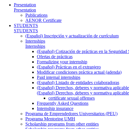
Presentation
Presentation
Publications
AENOR Certificate
STUDENTS
STUDENTS
(Español) Inscripción y actualización de currículum
Internships
Internships
(Español) Cotización de prácticas en la Seguridad 
Ofertas de prácticas
Formalizing your internship
(Español) Prácticas en el extranjero
Modificar condiciones práctica actual (adenda)
Paid internal internships
(Español) Listado de entidades colaboradoras
(Español) Derechos, deberes y normativa aplicable
(Español) Derechos, deberes y normativa aplicable
certificate sexual offenses
Frequently Asked Questions
Internship insurance
Programa de Emprendedores Universitarios (PEU)
Programa Mentoring UMH
Scholarship programs from other entities