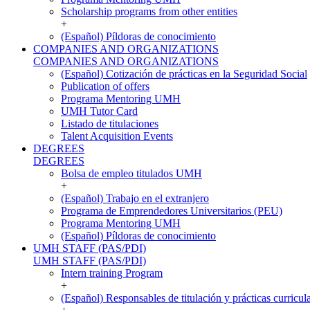
Scholarship programs from other entities
+
(Español) Píldoras de conocimiento
COMPANIES AND ORGANIZATIONS
COMPANIES AND ORGANIZATIONS
(Español) Cotización de prácticas en la Seguridad Social
Publication of offers
Programa Mentoring UMH
UMH Tutor Card
Listado de titulaciones
Talent Acquisition Events
DEGREES
DEGREES
Bolsa de empleo titulados UMH
+
(Español) Trabajo en el extranjero
Programa de Emprendedores Universitarios (PEU)
Programa Mentoring UMH
(Español) Píldoras de conocimiento
UMH STAFF (PAS/PDI)
UMH STAFF (PAS/PDI)
Intern training Program
+
(Español) Responsables de titulación y prácticas curricul