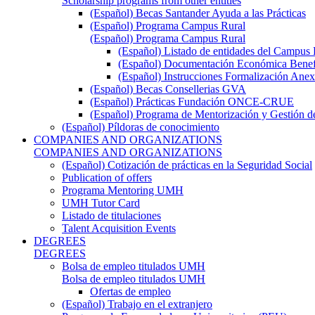
Scholarship programs from other entities
(Español) Becas Santander Ayuda a las Prácticas
(Español) Programa Campus Rural
(Español) Programa Campus Rural
(Español) Listado de entidades del Campus 
(Español) Documentación Económica Benef
(Español) Instrucciones Formalización Anex
(Español) Becas Consellerias GVA
(Español) Prácticas Fundación ONCE-CRUE
(Español) Programa de Mentorización y Gestión d
(Español) Píldoras de conocimiento
COMPANIES AND ORGANIZATIONS
COMPANIES AND ORGANIZATIONS
(Español) Cotización de prácticas en la Seguridad Social
Publication of offers
Programa Mentoring UMH
UMH Tutor Card
Listado de titulaciones
Talent Acquisition Events
DEGREES
DEGREES
Bolsa de empleo titulados UMH
Bolsa de empleo titulados UMH
Ofertas de empleo
(Español) Trabajo en el extranjero