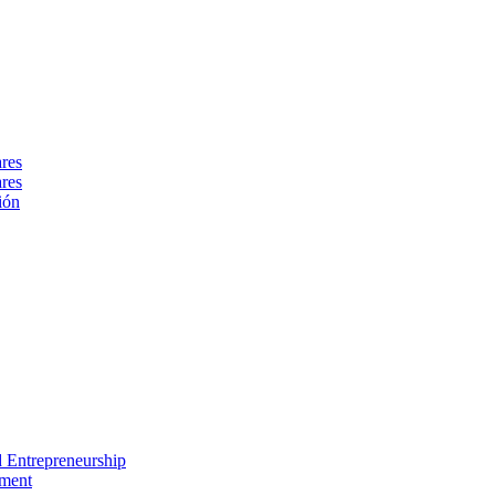
ares
ares
ión
nd Entrepreneurship
ement