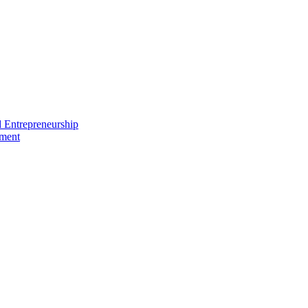
nd Entrepreneurship
ement