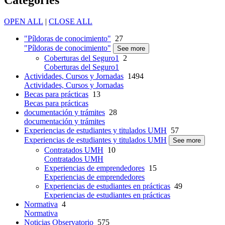
Categories
OPEN ALL
|
CLOSE ALL
"Píldoras de conocimiento"
27
"Píldoras de conocimiento"
See more
Coberturas del Seguro1
2
Coberturas del Seguro1
Actividades, Cursos y Jornadas
1494
Actividades, Cursos y Jornadas
Becas para prácticas
13
Becas para prácticas
documentación y trámites
28
documentación y trámites
Experiencias de estudiantes y titulados UMH
57
Experiencias de estudiantes y titulados UMH
See more
Contratados UMH
10
Contratados UMH
Experiencias de emprendedores
15
Experiencias de emprendedores
Experiencias de estudiantes en prácticas
49
Experiencias de estudiantes en prácticas
Normativa
4
Normativa
Noticias Observatorio
575