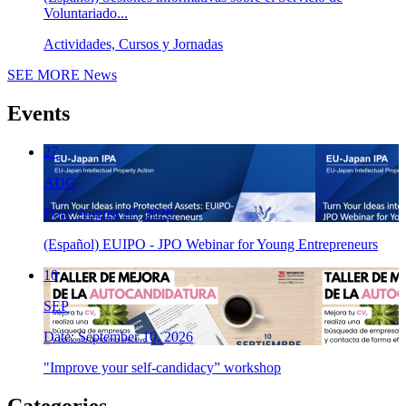
Voluntariado...
Actividades, Cursos y Jornadas
SEE MORE
News
Events
27
AUG
Date: August 27, 2026
(Español) EUIPO - JPO Webinar for Young Entrepreneurs
10
SEP
Date: September 10, 2026
"Improve your self-candidacy” workshop