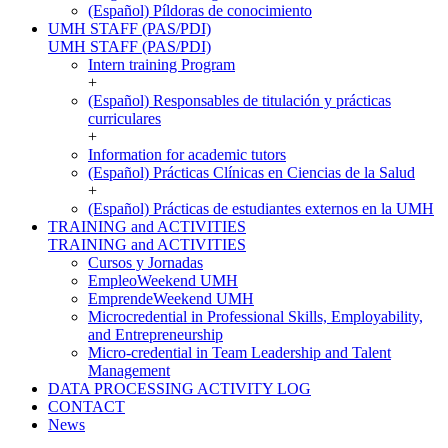
(Español) Píldoras de conocimiento
UMH STAFF (PAS/PDI)
UMH STAFF (PAS/PDI)
Intern training Program
+
(Español) Responsables de titulación y prácticas
curriculares
+
Information for academic tutors
(Español) Prácticas Clínicas en Ciencias de la Salud
+
(Español) Prácticas de estudiantes externos en la UMH
TRAINING and ACTIVITIES
TRAINING and ACTIVITIES
Cursos y Jornadas
EmpleoWeekend UMH
EmprendeWeekend UMH
Microcredential in Professional Skills, Employability,
and Entrepreneurship
Micro-credential in Team Leadership and Talent
Management
DATA PROCESSING ACTIVITY LOG
CONTACT
News