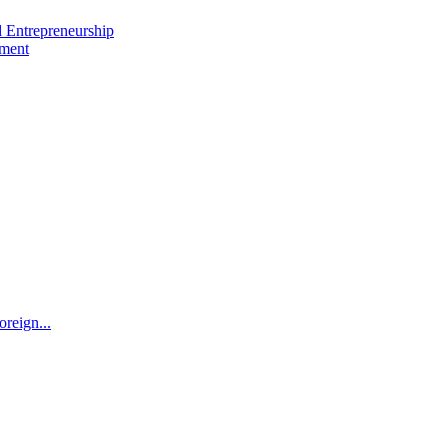
nd Entrepreneurship
ement
oreign...