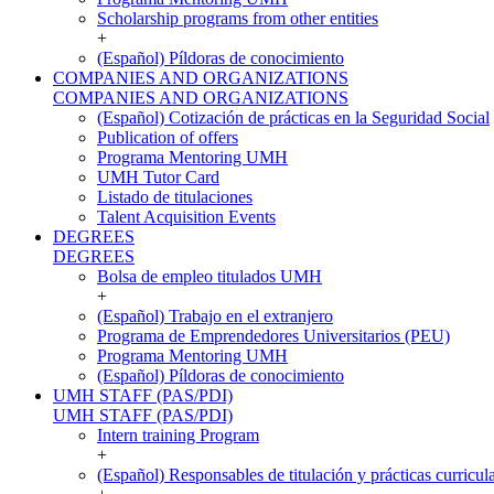
Scholarship programs from other entities
+
(Español) Píldoras de conocimiento
COMPANIES AND ORGANIZATIONS
COMPANIES AND ORGANIZATIONS
(Español) Cotización de prácticas en la Seguridad Social
Publication of offers
Programa Mentoring UMH
UMH Tutor Card
Listado de titulaciones
Talent Acquisition Events
DEGREES
DEGREES
Bolsa de empleo titulados UMH
+
(Español) Trabajo en el extranjero
Programa de Emprendedores Universitarios (PEU)
Programa Mentoring UMH
(Español) Píldoras de conocimiento
UMH STAFF (PAS/PDI)
UMH STAFF (PAS/PDI)
Intern training Program
+
(Español) Responsables de titulación y prácticas curricul