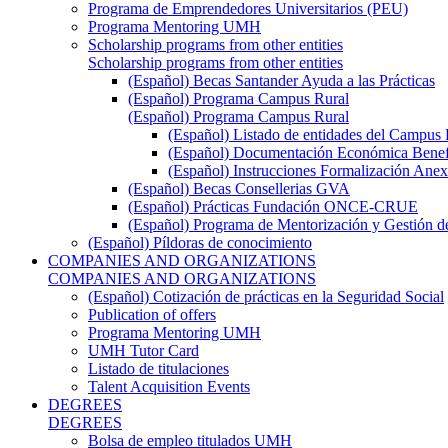
Programa de Emprendedores Universitarios (PEU)
Programa Mentoring UMH
Scholarship programs from other entities
Scholarship programs from other entities
(Español) Becas Santander Ayuda a las Prácticas
(Español) Programa Campus Rural
(Español) Programa Campus Rural
(Español) Listado de entidades del Campus 
(Español) Documentación Económica Benef
(Español) Instrucciones Formalización Anex
(Español) Becas Consellerias GVA
(Español) Prácticas Fundación ONCE-CRUE
(Español) Programa de Mentorización y Gestión d
(Español) Píldoras de conocimiento
COMPANIES AND ORGANIZATIONS
COMPANIES AND ORGANIZATIONS
(Español) Cotización de prácticas en la Seguridad Social
Publication of offers
Programa Mentoring UMH
UMH Tutor Card
Listado de titulaciones
Talent Acquisition Events
DEGREES
DEGREES
Bolsa de empleo titulados UMH