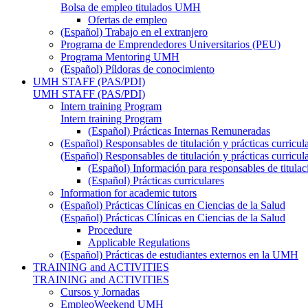
Bolsa de empleo titulados UMH
Ofertas de empleo
(Español) Trabajo en el extranjero
Programa de Emprendedores Universitarios (PEU)
Programa Mentoring UMH
(Español) Píldoras de conocimiento
UMH STAFF (PAS/PDI)
UMH STAFF (PAS/PDI)
Intern training Program
Intern training Program
(Español) Prácticas Internas Remuneradas
(Español) Responsables de titulación y prácticas curricul
(Español) Responsables de titulación y prácticas curricul
(Español) Información para responsables de titulac
(Español) Prácticas curriculares
Information for academic tutors
(Español) Prácticas Clínicas en Ciencias de la Salud
(Español) Prácticas Clínicas en Ciencias de la Salud
Procedure
Applicable Regulations
(Español) Prácticas de estudiantes externos en la UMH
TRAINING and ACTIVITIES
TRAINING and ACTIVITIES
Cursos y Jornadas
EmpleoWeekend UMH