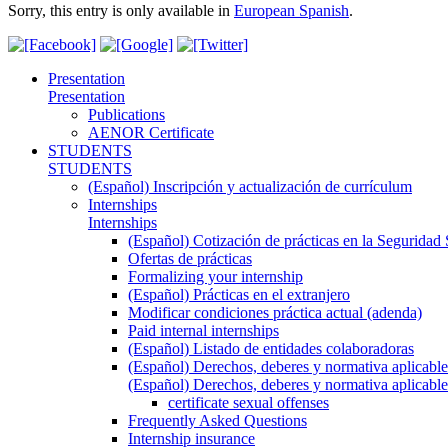
Sorry, this entry is only available in
European Spanish
.
Presentation
Presentation
Publications
AENOR Certificate
STUDENTS
STUDENTS
(Español) Inscripción y actualización de currículum
Internships
Internships
(Español) Cotización de prácticas en la Seguridad 
Ofertas de prácticas
Formalizing your internship
(Español) Prácticas en el extranjero
Modificar condiciones práctica actual (adenda)
Paid internal internships
(Español) Listado de entidades colaboradoras
(Español) Derechos, deberes y normativa aplicable
(Español) Derechos, deberes y normativa aplicable
certificate sexual offenses
Frequently Asked Questions
Internship insurance