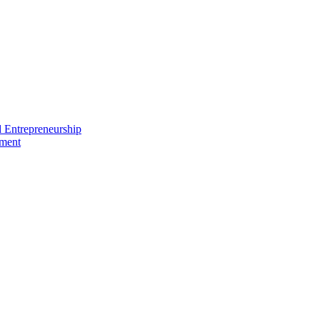
nd Entrepreneurship
ement