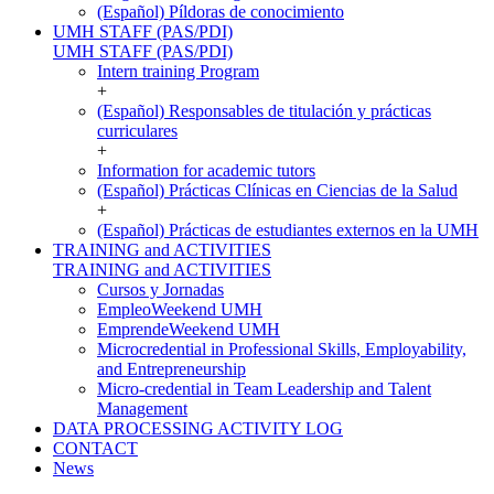
(Español) Píldoras de conocimiento
UMH STAFF (PAS/PDI)
UMH STAFF (PAS/PDI)
Intern training Program
+
(Español) Responsables de titulación y prácticas
curriculares
+
Information for academic tutors
(Español) Prácticas Clínicas en Ciencias de la Salud
+
(Español) Prácticas de estudiantes externos en la UMH
TRAINING and ACTIVITIES
TRAINING and ACTIVITIES
Cursos y Jornadas
EmpleoWeekend UMH
EmprendeWeekend UMH
Microcredential in Professional Skills, Employability,
and Entrepreneurship
Micro-credential in Team Leadership and Talent
Management
DATA PROCESSING ACTIVITY LOG
CONTACT
News