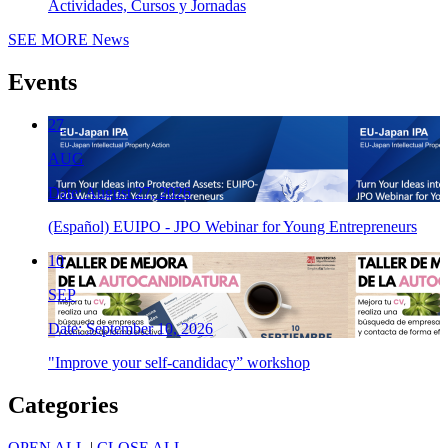
Actividades, Cursos y Jornadas
SEE MORE
News
Events
27
AUG
Date: August 27, 2026
(Español) EUIPO - JPO Webinar for Young Entrepreneurs
10
SEP
Date: September 10, 2026
"Improve your self-candidacy” workshop
Categories
OPEN ALL
|
CLOSE ALL