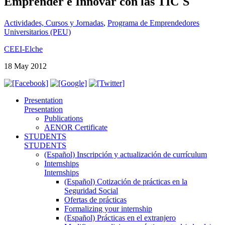
Emprender e Innovar con las TIC´S
Actividades, Cursos y Jornadas
,
Programa de Emprendedores
Universitarios (PEU)
CEEI-Elche
18 May 2012
Presentation
Presentation
Publications
AENOR Certificate
STUDENTS
STUDENTS
(Español) Inscripción y actualización de currículum
Internships
Internships
(Español) Cotización de prácticas en la
Seguridad Social
Ofertas de prácticas
Formalizing your internship
(Español) Prácticas en el extranjero