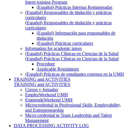
Intern training Program
(Español) Prácticas Internas Remuneradas
(Español) Responsables de titulación y prácticas
curriculares
(Español) Responsables de titulación y prácticas
curriculares
(Español) Información para responsables de
titulación
(Español) Prácticas curriculares
Information for academic tutors
(Español) Prácticas Clínicas en Ciencias de la Salud
(Español) Prácticas Clínicas en Ciencias de la Salud
Procedure
Applicable Regulations
(Español) Prácticas de estudiantes externos en la UMH
TRAINING and ACTIVITIES
TRAINING and ACTIVITIES
Cursos y Jornadas
EmpleoWeekend UMH
EmprendeWeekend UMH
Microcredential in Professional Skills, Employability,
and Entrepreneurship
Micro-credential in Team Leadership and Talent
Management
DATA PROCESSING ACTIVITY LOG