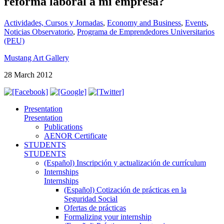
reforma laboral a mi empresa?
Actividades, Cursos y Jornadas
,
Economy and Business
,
Events
,
Noticias Observatorio
,
Programa de Emprendedores Universitarios
(PEU)
Mustang Art Gallery
28 March 2012
Presentation
Presentation
Publications
AENOR Certificate
STUDENTS
STUDENTS
(Español) Inscripción y actualización de currículum
Internships
Internships
(Español) Cotización de prácticas en la
Seguridad Social
Ofertas de prácticas
Formalizing your internship