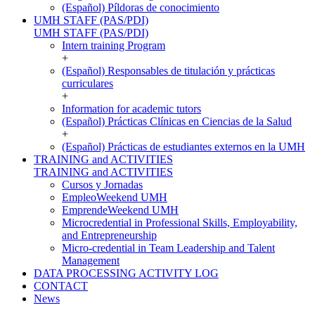
(Español) Píldoras de conocimiento
UMH STAFF (PAS/PDI)
UMH STAFF (PAS/PDI)
Intern training Program
+
(Español) Responsables de titulación y prácticas
curriculares
+
Information for academic tutors
(Español) Prácticas Clínicas en Ciencias de la Salud
+
(Español) Prácticas de estudiantes externos en la UMH
TRAINING and ACTIVITIES
TRAINING and ACTIVITIES
Cursos y Jornadas
EmpleoWeekend UMH
EmprendeWeekend UMH
Microcredential in Professional Skills, Employability,
and Entrepreneurship
Micro-credential in Team Leadership and Talent
Management
DATA PROCESSING ACTIVITY LOG
CONTACT
News