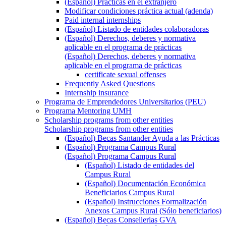
(Español) Prácticas en el extranjero
Modificar condiciones práctica actual (adenda)
Paid internal internships
(Español) Listado de entidades colaboradoras
(Español) Derechos, deberes y normativa
aplicable en el programa de prácticas
(Español) Derechos, deberes y normativa
aplicable en el programa de prácticas
certificate sexual offenses
Frequently Asked Questions
Internship insurance
Programa de Emprendedores Universitarios (PEU)
Programa Mentoring UMH
Scholarship programs from other entities
Scholarship programs from other entities
(Español) Becas Santander Ayuda a las Prácticas
(Español) Programa Campus Rural
(Español) Programa Campus Rural
(Español) Listado de entidades del
Campus Rural
(Español) Documentación Económica
Beneficiarios Campus Rural
(Español) Instrucciones Formalización
Anexos Campus Rural (Sólo beneficiarios)
(Español) Becas Consellerias GVA