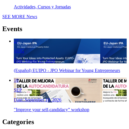
Actividades, Cursos y Jornadas
SEE MORE
News
Events
27
AUG
Date: August 27, 2026
(Español) EUIPO - JPO Webinar for Young Entrepreneurs
10
SEP
Date: September 10, 2026
"Improve your self-candidacy” workshop
Categories