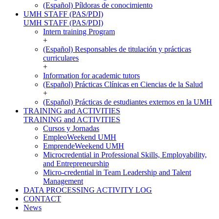
(Español) Píldoras de conocimiento
UMH STAFF (PAS/PDI)
UMH STAFF (PAS/PDI)
Intern training Program
+
(Español) Responsables de titulación y prácticas
curriculares
+
Information for academic tutors
(Español) Prácticas Clínicas en Ciencias de la Salud
+
(Español) Prácticas de estudiantes externos en la UMH
TRAINING and ACTIVITIES
TRAINING and ACTIVITIES
Cursos y Jornadas
EmpleoWeekend UMH
EmprendeWeekend UMH
Microcredential in Professional Skills, Employability,
and Entrepreneurship
Micro-credential in Team Leadership and Talent
Management
DATA PROCESSING ACTIVITY LOG
CONTACT
News