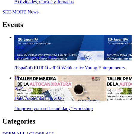
Actividades, Cursos y Jornadas
SEE MORE
News
Events
27
AUG
Date: August 27, 2026
(Español) EUIPO - JPO Webinar for Young Entrepreneurs
10
SEP
Date: September 10, 2026
"Improve your self-candidacy” workshop
Categories
OPEN ALL
|
CLOSE ALL