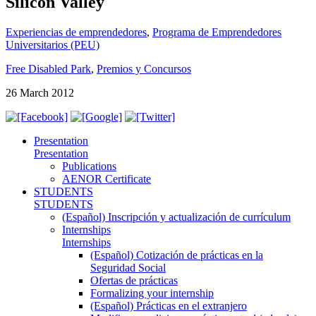
Silicon Valley
Experiencias de emprendedores
,
Programa de Emprendedores
Universitarios (PEU)
Free Disabled Park
,
Premios y Concursos
26 March 2012
Presentation
Presentation
Publications
AENOR Certificate
STUDENTS
STUDENTS
(Español) Inscripción y actualización de currículum
Internships
Internships
(Español) Cotización de prácticas en la
Seguridad Social
Ofertas de prácticas
Formalizing your internship
(Español) Prácticas en el extranjero