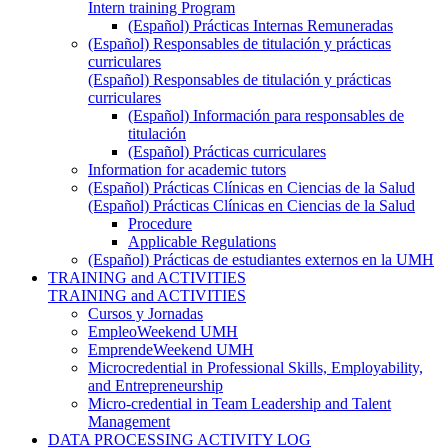
Intern training Program
(Español) Prácticas Internas Remuneradas
(Español) Responsables de titulación y prácticas
curriculares
(Español) Responsables de titulación y prácticas
curriculares
(Español) Información para responsables de
titulación
(Español) Prácticas curriculares
Information for academic tutors
(Español) Prácticas Clínicas en Ciencias de la Salud
(Español) Prácticas Clínicas en Ciencias de la Salud
Procedure
Applicable Regulations
(Español) Prácticas de estudiantes externos en la UMH
TRAINING and ACTIVITIES
TRAINING and ACTIVITIES
Cursos y Jornadas
EmpleoWeekend UMH
EmprendeWeekend UMH
Microcredential in Professional Skills, Employability,
and Entrepreneurship
Micro-credential in Team Leadership and Talent
Management
DATA PROCESSING ACTIVITY LOG