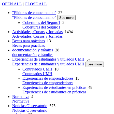
OPEN ALL
|
CLOSE ALL
"Píldoras de conocimiento"
27
"Píldoras de conocimiento"
See more
Coberturas del Seguro1
2
Coberturas del Seguro1
Actividades, Cursos y Jornadas
1494
Actividades, Cursos y Jornadas
Becas para prácticas
13
Becas para prácticas
documentación y trámites
28
documentación y trámites
Experiencias de estudiantes y titulados UMH
57
Experiencias de estudiantes y titulados UMH
See more
Contratados UMH
10
Contratados UMH
Experiencias de emprendedores
15
Experiencias de emprendedores
Experiencias de estudiantes en prácticas
49
Experiencias de estudiantes en prácticas
Normativa
4
Normativa
Noticias Observatorio
575
Noticias Observatorio