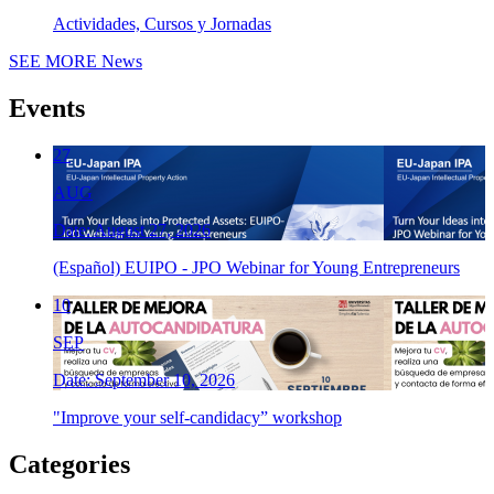
Actividades, Cursos y Jornadas
SEE MORE
News
Events
27
AUG
Date: August 27, 2026
(Español) EUIPO - JPO Webinar for Young Entrepreneurs
10
SEP
Date: September 10, 2026
"Improve your self-candidacy” workshop
Categories