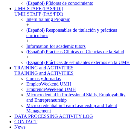
(Español) Píldoras de conocimiento
UMH STAFF (PAS/PDI)
UMH STAFF (PAS/PDI)
Intern training Program
+
(Español) Responsables de titulación y prácticas
curriculares
+
Information for academic tutors
(Español) Prácticas Clínicas en Ciencias de la Salud
+
(Español) Prácticas de estudiantes externos en la UMH
TRAINING and ACTIVITIES
TRAINING and ACTIVITIES
Cursos y Jornadas
EmpleoWeekend UMH
EmprendeWeekend UMH
Microcredential in Professional Skills, Employability,
and Entrepreneurship
Micro-credential in Team Leadership and Talent
Management
DATA PROCESSING ACTIVITY LOG
CONTACT
News