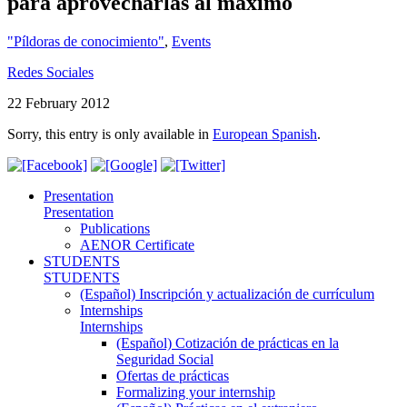
para aprovecharlas al máximo
"Píldoras de conocimiento"
,
Events
Redes Sociales
22 February 2012
Sorry, this entry is only available in
European Spanish
.
Presentation
Presentation
Publications
AENOR Certificate
STUDENTS
STUDENTS
(Español) Inscripción y actualización de currículum
Internships
Internships
(Español) Cotización de prácticas en la
Seguridad Social
Ofertas de prácticas
Formalizing your internship