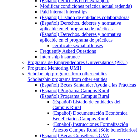
(Español) Prácticas en el extranjero
Modificar condiciones práctica actual (adenda)
Paid internal internships
(Español) Listado de entidades colaboradoras
(Español) Derechos, deberes y normativa
aplicable en el programa de prácticas
(Español) Derechos, deberes y normativa
aplicable en el programa de prácticas
certificate sexual offenses
Frequently Asked Questions
Internship insurance
Programa de Emprendedores Universitarios (PEU)
Programa Mentoring UMH
Scholarship programs from other entities
Scholarship programs from other entities
(Español) Becas Santander Ayuda a las Prácticas
(Español) Programa Campus Rural
(Español) Programa Campus Rural
(Español) Listado de entidades del
Campus Rural
(Español) Documentación Económica
Beneficiarios Campus Rural
(Español) Instrucciones Formalización
Anexos Campus Rural (Sólo beneficiarios)
(Español) Becas Consellerias GVA