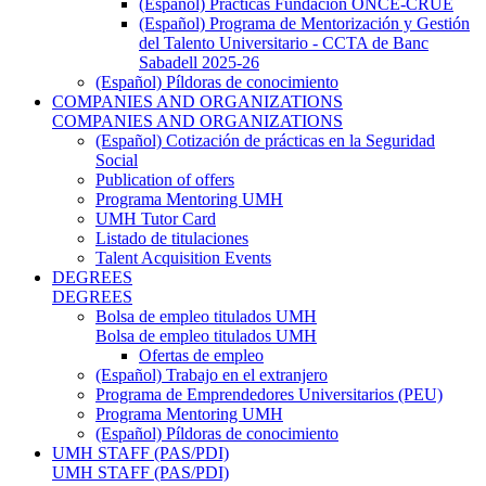
(Español) Prácticas Fundación ONCE-CRUE
(Español) Programa de Mentorización y Gestión
del Talento Universitario - CCTA de Banc
Sabadell 2025-26
(Español) Píldoras de conocimiento
COMPANIES AND ORGANIZATIONS
COMPANIES AND ORGANIZATIONS
(Español) Cotización de prácticas en la Seguridad
Social
Publication of offers
Programa Mentoring UMH
UMH Tutor Card
Listado de titulaciones
Talent Acquisition Events
DEGREES
DEGREES
Bolsa de empleo titulados UMH
Bolsa de empleo titulados UMH
Ofertas de empleo
(Español) Trabajo en el extranjero
Programa de Emprendedores Universitarios (PEU)
Programa Mentoring UMH
(Español) Píldoras de conocimiento
UMH STAFF (PAS/PDI)
UMH STAFF (PAS/PDI)