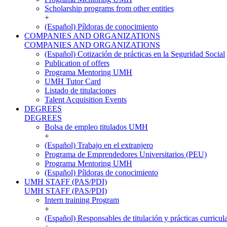
Scholarship programs from other entities
+
(Español) Píldoras de conocimiento
COMPANIES AND ORGANIZATIONS
COMPANIES AND ORGANIZATIONS
(Español) Cotización de prácticas en la Seguridad Social
Publication of offers
Programa Mentoring UMH
UMH Tutor Card
Listado de titulaciones
Talent Acquisition Events
DEGREES
DEGREES
Bolsa de empleo titulados UMH
+
(Español) Trabajo en el extranjero
Programa de Emprendedores Universitarios (PEU)
Programa Mentoring UMH
(Español) Píldoras de conocimiento
UMH STAFF (PAS/PDI)
UMH STAFF (PAS/PDI)
Intern training Program
+
(Español) Responsables de titulación y prácticas curricul