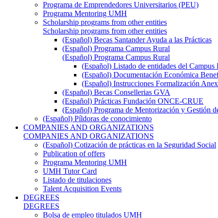
Programa de Emprendedores Universitarios (PEU)
Programa Mentoring UMH
Scholarship programs from other entities
Scholarship programs from other entities
(Español) Becas Santander Ayuda a las Prácticas
(Español) Programa Campus Rural
(Español) Programa Campus Rural
(Español) Listado de entidades del Campus 
(Español) Documentación Económica Benef
(Español) Instrucciones Formalización Anex
(Español) Becas Consellerias GVA
(Español) Prácticas Fundación ONCE-CRUE
(Español) Programa de Mentorización y Gestión d
(Español) Píldoras de conocimiento
COMPANIES AND ORGANIZATIONS
COMPANIES AND ORGANIZATIONS
(Español) Cotización de prácticas en la Seguridad Social
Publication of offers
Programa Mentoring UMH
UMH Tutor Card
Listado de titulaciones
Talent Acquisition Events
DEGREES
DEGREES
Bolsa de empleo titulados UMH