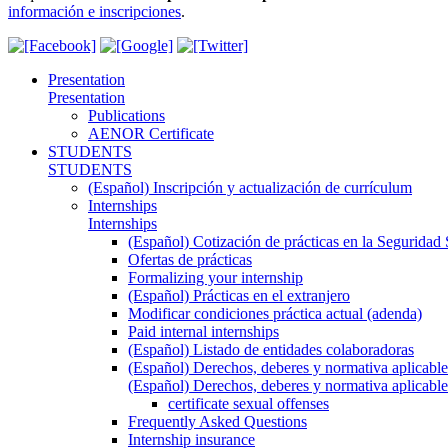
información e inscripciones
.
Presentation
Presentation
Publications
AENOR Certificate
STUDENTS
STUDENTS
(Español) Inscripción y actualización de currículum
Internships
Internships
(Español) Cotización de prácticas en la Seguridad 
Ofertas de prácticas
Formalizing your internship
(Español) Prácticas en el extranjero
Modificar condiciones práctica actual (adenda)
Paid internal internships
(Español) Listado de entidades colaboradoras
(Español) Derechos, deberes y normativa aplicable
(Español) Derechos, deberes y normativa aplicable
certificate sexual offenses
Frequently Asked Questions
Internship insurance