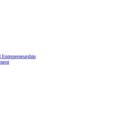
nd Entrepreneurship
ement