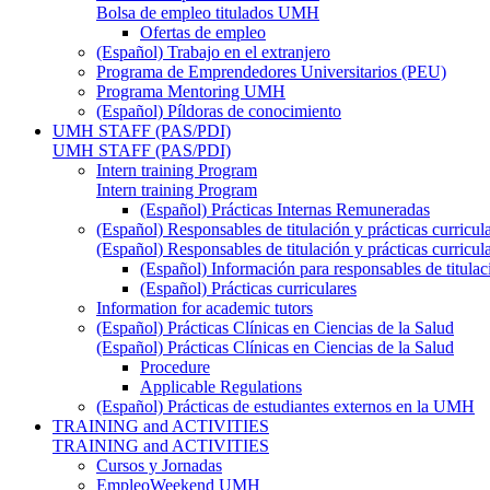
Bolsa de empleo titulados UMH
Ofertas de empleo
(Español) Trabajo en el extranjero
Programa de Emprendedores Universitarios (PEU)
Programa Mentoring UMH
(Español) Píldoras de conocimiento
UMH STAFF (PAS/PDI)
UMH STAFF (PAS/PDI)
Intern training Program
Intern training Program
(Español) Prácticas Internas Remuneradas
(Español) Responsables de titulación y prácticas curricul
(Español) Responsables de titulación y prácticas curricul
(Español) Información para responsables de titulac
(Español) Prácticas curriculares
Information for academic tutors
(Español) Prácticas Clínicas en Ciencias de la Salud
(Español) Prácticas Clínicas en Ciencias de la Salud
Procedure
Applicable Regulations
(Español) Prácticas de estudiantes externos en la UMH
TRAINING and ACTIVITIES
TRAINING and ACTIVITIES
Cursos y Jornadas
EmpleoWeekend UMH