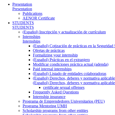
Presentation
Presentation
Publications
AENOR Certificate
STUDENTS
STUDENTS
(Español) Inscripción y actualización de currículum
Internships
Internships
(Español) Cotización de prácticas en la Seguridad 
Ofertas de prácticas
Formalizing your internship
(Español) Prácticas en el extranjero
Modificar condiciones práctica actual (adenda)
Paid internal internships
(Español) Listado de entidades colaboradoras
(Español) Derechos, deberes y normativa aplicable
(Español) Derechos, deberes y normativa aplicable
certificate sexual offenses
Frequently Asked Questions
Internship insurance
Programa de Emprendedores Universitarios (PEU)
Programa Mentoring UMH
Scholarship programs from other entities