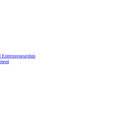
nd Entrepreneurship
ement