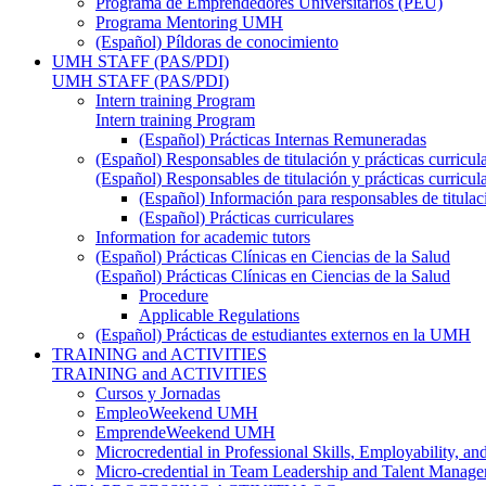
Programa de Emprendedores Universitarios (PEU)
Programa Mentoring UMH
(Español) Píldoras de conocimiento
UMH STAFF (PAS/PDI)
UMH STAFF (PAS/PDI)
Intern training Program
Intern training Program
(Español) Prácticas Internas Remuneradas
(Español) Responsables de titulación y prácticas curricul
(Español) Responsables de titulación y prácticas curricul
(Español) Información para responsables de titulac
(Español) Prácticas curriculares
Information for academic tutors
(Español) Prácticas Clínicas en Ciencias de la Salud
(Español) Prácticas Clínicas en Ciencias de la Salud
Procedure
Applicable Regulations
(Español) Prácticas de estudiantes externos en la UMH
TRAINING and ACTIVITIES
TRAINING and ACTIVITIES
Cursos y Jornadas
EmpleoWeekend UMH
EmprendeWeekend UMH
Microcredential in Professional Skills, Employability, a
Micro-credential in Team Leadership and Talent Manag