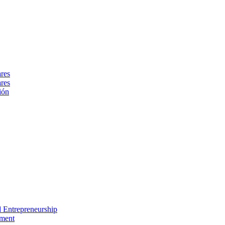
ares
ares
ión
nd Entrepreneurship
ement