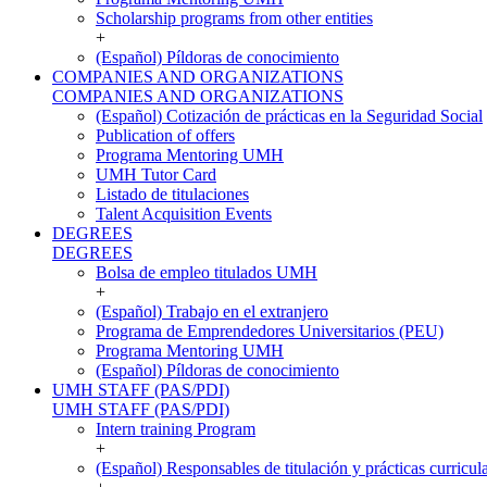
Scholarship programs from other entities
+
(Español) Píldoras de conocimiento
COMPANIES AND ORGANIZATIONS
COMPANIES AND ORGANIZATIONS
(Español) Cotización de prácticas en la Seguridad Social
Publication of offers
Programa Mentoring UMH
UMH Tutor Card
Listado de titulaciones
Talent Acquisition Events
DEGREES
DEGREES
Bolsa de empleo titulados UMH
+
(Español) Trabajo en el extranjero
Programa de Emprendedores Universitarios (PEU)
Programa Mentoring UMH
(Español) Píldoras de conocimiento
UMH STAFF (PAS/PDI)
UMH STAFF (PAS/PDI)
Intern training Program
+
(Español) Responsables de titulación y prácticas curricul