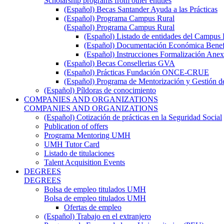
Scholarship programs from other entities
(Español) Becas Santander Ayuda a las Prácticas
(Español) Programa Campus Rural
(Español) Programa Campus Rural
(Español) Listado de entidades del Campus 
(Español) Documentación Económica Benef
(Español) Instrucciones Formalización Anex
(Español) Becas Consellerias GVA
(Español) Prácticas Fundación ONCE-CRUE
(Español) Programa de Mentorización y Gestión d
(Español) Píldoras de conocimiento
COMPANIES AND ORGANIZATIONS
COMPANIES AND ORGANIZATIONS
(Español) Cotización de prácticas en la Seguridad Social
Publication of offers
Programa Mentoring UMH
UMH Tutor Card
Listado de titulaciones
Talent Acquisition Events
DEGREES
DEGREES
Bolsa de empleo titulados UMH
Bolsa de empleo titulados UMH
Ofertas de empleo
(Español) Trabajo en el extranjero