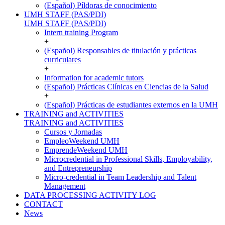
(Español) Píldoras de conocimiento
UMH STAFF (PAS/PDI)
UMH STAFF (PAS/PDI)
Intern training Program
+
(Español) Responsables de titulación y prácticas
curriculares
+
Information for academic tutors
(Español) Prácticas Clínicas en Ciencias de la Salud
+
(Español) Prácticas de estudiantes externos en la UMH
TRAINING and ACTIVITIES
TRAINING and ACTIVITIES
Cursos y Jornadas
EmpleoWeekend UMH
EmprendeWeekend UMH
Microcredential in Professional Skills, Employability,
and Entrepreneurship
Micro-credential in Team Leadership and Talent
Management
DATA PROCESSING ACTIVITY LOG
CONTACT
News