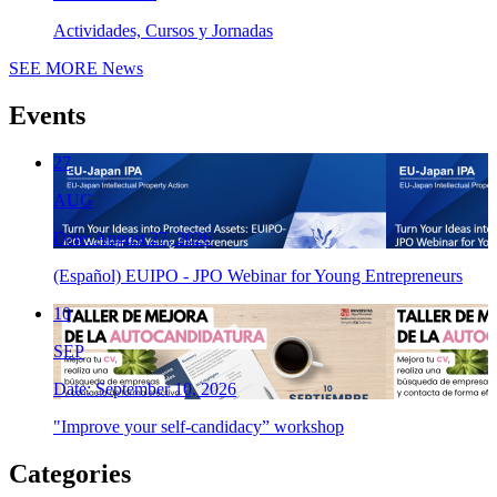
Actividades, Cursos y Jornadas
SEE MORE
News
Events
27
AUG
Date: August 27, 2026
(Español) EUIPO - JPO Webinar for Young Entrepreneurs
10
SEP
Date: September 10, 2026
"Improve your self-candidacy” workshop
Categories