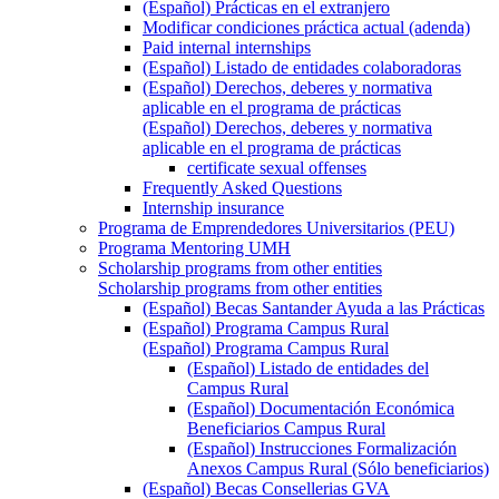
(Español) Prácticas en el extranjero
Modificar condiciones práctica actual (adenda)
Paid internal internships
(Español) Listado de entidades colaboradoras
(Español) Derechos, deberes y normativa
aplicable en el programa de prácticas
(Español) Derechos, deberes y normativa
aplicable en el programa de prácticas
certificate sexual offenses
Frequently Asked Questions
Internship insurance
Programa de Emprendedores Universitarios (PEU)
Programa Mentoring UMH
Scholarship programs from other entities
Scholarship programs from other entities
(Español) Becas Santander Ayuda a las Prácticas
(Español) Programa Campus Rural
(Español) Programa Campus Rural
(Español) Listado de entidades del
Campus Rural
(Español) Documentación Económica
Beneficiarios Campus Rural
(Español) Instrucciones Formalización
Anexos Campus Rural (Sólo beneficiarios)
(Español) Becas Consellerias GVA