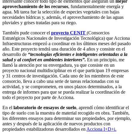
interesante conocer todo tipo de elementos que aseguran un
mejor
aprovechamiento de los recursos
, fundamentalmente energía y
agua. Mi tarea fue la selección de especies vegetales con bajas
necesidades hídricas y, además, el aprovechamiento de las aguas
pluviales y grises tratadas para su riego.
También pude conocer el
proyecto CENIT
(Consorcios
Estratégicos Nacionales de Investigación Tecnológica) que Acciona
Infraestructuras empezó a coordinar en los últimos meses del pasado
año. Este proyecto tendrá una duración de 4 años y consiste en el
desarrollo de
“tecnologías eficientes e inteligentes orientadas a la
salud y al confort en ambientes interiores”.
En un principio, me
llamó la atención por su envergadura, ya que consiste en un
proyecto nacional multidisciplinar en el que participan 19 empresas
y 31 centros de investigación. Cada uno de los miembros de este
consorcio, lleva a cabo una serie de tareas relacionadas con su
actividad, y se comprometen, en unos plazos determinados, a la
entrega de informes para que se pueda realizar la coordinación de
todo el proyecto por parte de Acciona.
En el
laboratorio de ensayos de suelo
, aprendí cómo identificar el
tipo de suelo con la muestra de material recogido en obra. También,
los diferentes ensayos para determinar sus propiedades, por ejemplo,
antes y después de la aplicación de nuevos productos con
propiedades estabilizadoras desarrollados en
Acciona I+D+i.