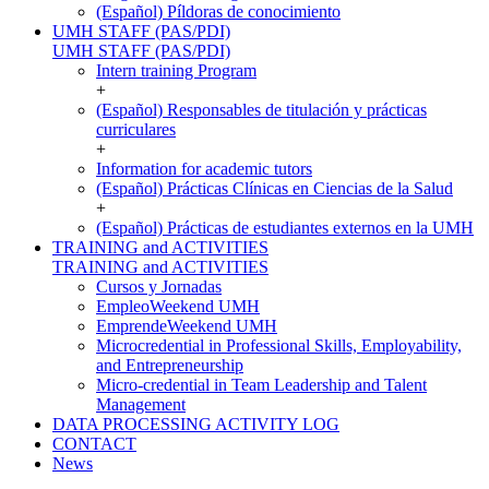
(Español) Píldoras de conocimiento
UMH STAFF (PAS/PDI)
UMH STAFF (PAS/PDI)
Intern training Program
+
(Español) Responsables de titulación y prácticas
curriculares
+
Information for academic tutors
(Español) Prácticas Clínicas en Ciencias de la Salud
+
(Español) Prácticas de estudiantes externos en la UMH
TRAINING and ACTIVITIES
TRAINING and ACTIVITIES
Cursos y Jornadas
EmpleoWeekend UMH
EmprendeWeekend UMH
Microcredential in Professional Skills, Employability,
and Entrepreneurship
Micro-credential in Team Leadership and Talent
Management
DATA PROCESSING ACTIVITY LOG
CONTACT
News