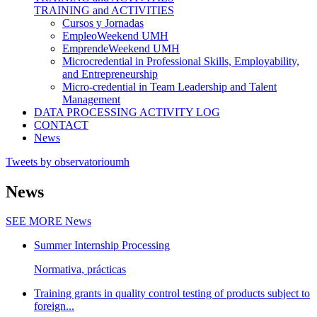
TRAINING and ACTIVITIES
Cursos y Jornadas
EmpleoWeekend UMH
EmprendeWeekend UMH
Microcredential in Professional Skills, Employability,
and Entrepreneurship
Micro-credential in Team Leadership and Talent
Management
DATA PROCESSING ACTIVITY LOG
CONTACT
News
Tweets by observatorioumh
News
SEE MORE
News
Summer Internship Processing
Normativa, prácticas
Training grants in quality control testing of products subject to
foreign...