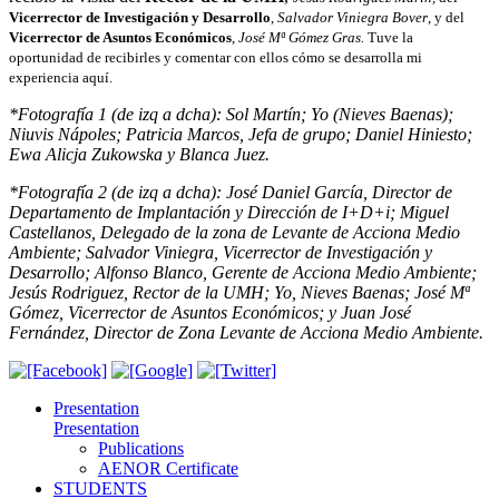
Vicerrector de
Investigación y Desarrollo
,
Salvador Viniegra Bover
, y del
Vicerrector de
Asuntos Económicos
,
José Mª Gómez Gras.
Tuve la
oportunidad de recibirles y comentar con ellos cómo se desarrolla mi
experiencia aquí.
*Fotografía 1 (de izq a dcha)
:
Sol Martín; Yo (Nieves Baenas);
Niuvis Nápoles; Patricia Marcos, Jefa de grupo; Daniel Hiniesto;
Ewa Alicja Zukowska y Blanca Juez
.
*Fotografía 2 (de izq a dcha): José Daniel García, Director de
Departamento de Implantación y Dirección de I+D+i; Miguel
Castellanos, Delegado de la zona de Levante de Acciona Medio
Ambiente; Salvador Viniegra, Vicerrector de Investigación y
Desarrollo; Alfonso Blanco, Gerente de Acciona Medio Ambiente;
Jesús Rodriguez, Rector de la UMH; Yo, Nieves Baenas; José Mª
Gómez, Vicerrector de Asuntos Económicos; y Juan José
Fernández, Director de Zona Levante de Acciona Medio Ambiente.
Presentation
Presentation
Publications
AENOR Certificate
STUDENTS