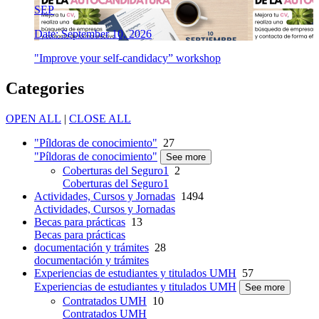
SEP
Date: September 10, 2026
"Improve your self-candidacy” workshop
Categories
OPEN ALL
|
CLOSE ALL
"Píldoras de conocimiento"
27
"Píldoras de conocimiento"
See more
Coberturas del Seguro1
2
Coberturas del Seguro1
Actividades, Cursos y Jornadas
1494
Actividades, Cursos y Jornadas
Becas para prácticas
13
Becas para prácticas
documentación y trámites
28
documentación y trámites
Experiencias de estudiantes y titulados UMH
57
Experiencias de estudiantes y titulados UMH
See more
Contratados UMH
10
Contratados UMH