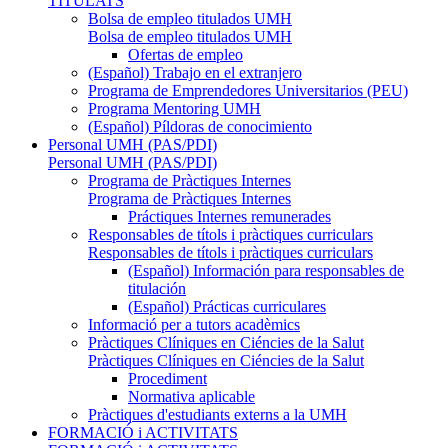
TITULATS
Bolsa de empleo titulados UMH
Bolsa de empleo titulados UMH
Ofertas de empleo
(Español) Trabajo en el extranjero
Programa de Emprendedores Universitarios (PEU)
Programa Mentoring UMH
(Español) Píldoras de conocimiento
Personal UMH (PAS/PDI)
Personal UMH (PAS/PDI)
Programa de Pràctiques Internes
Programa de Pràctiques Internes
Práctiques Internes remunerades
Responsables de títols i pràctiques curriculars
Responsables de títols i pràctiques curriculars
(Español) Información para responsables de
titulación
(Español) Prácticas curriculares
Informació per a tutors acadèmics
Pràctiques Clíniques en Ciéncies de la Salut
Pràctiques Clíniques en Ciéncies de la Salut
Procediment
Normativa aplicable
Pràctiques d'estudiants externs a la UMH
FORMACIÓ i ACTIVITATS