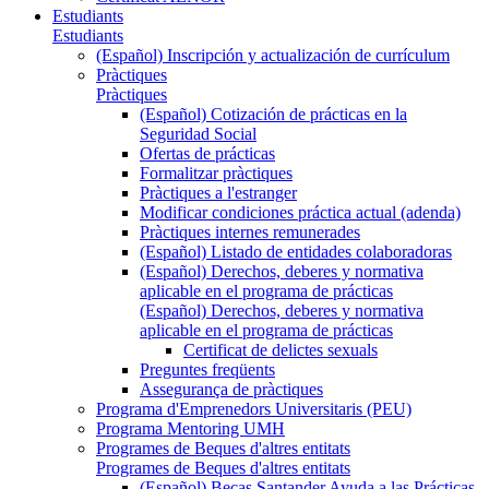
Estudiants
Estudiants
(Español) Inscripción y actualización de currículum
Pràctiques
Pràctiques
(Español) Cotización de prácticas en la
Seguridad Social
Ofertas de prácticas
Formalitzar pràctiques
Pràctiques a l'estranger
Modificar condiciones práctica actual (adenda)
Pràctiques internes remunerades
(Español) Listado de entidades colaboradoras
(Español) Derechos, deberes y normativa
aplicable en el programa de prácticas
(Español) Derechos, deberes y normativa
aplicable en el programa de prácticas
Certificat de delictes sexuals
Preguntes freqüents
Assegurança de pràctiques
Programa d'Emprenedors Universitaris (PEU)
Programa Mentoring UMH
Programes de Beques d'altres entitats
Programes de Beques d'altres entitats
(Español) Becas Santander Ayuda a las Prácticas