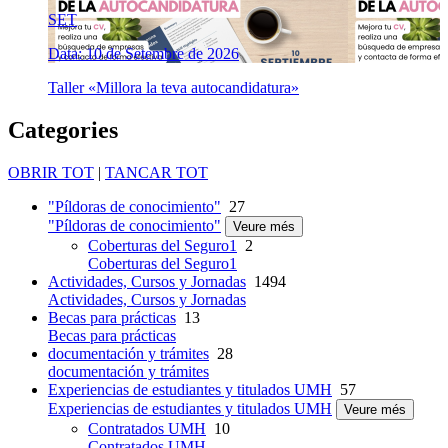
SET
Data: 10 de Setembre de 2026
Taller «Millora la teva autocandidatura»
Categories
OBRIR TOT
|
TANCAR TOT
"Píldoras de conocimiento"
27
"Píldoras de conocimiento"
Veure més
Coberturas del Seguro1
2
Coberturas del Seguro1
Actividades, Cursos y Jornadas
1494
Actividades, Cursos y Jornadas
Becas para prácticas
13
Becas para prácticas
documentación y trámites
28
documentación y trámites
Experiencias de estudiantes y titulados UMH
57
Experiencias de estudiantes y titulados UMH
Veure més
Contratados UMH
10
Contratados UMH