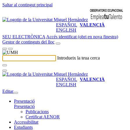
Saltar al contingut principal
ESPAÑOL
VALENCIÀ
ENGLISH
SEU ELECTRÒNICA
Accés identificat (obri en nova finestra)
Gestor de continguts del lloc
Introdueix la teua cerca
ESPAÑOL
VALENCIÀ
ENGLISH
Editar
Presentació
Presentació
Publicacions
Certificat AENOR
Accessibilitat
Estudiants