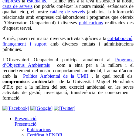
empreses
ia
estudiants.
També tens a la teva disposició la nostra
carta de serveis
(on podràs conèixer la nostra missió, estàndards de
qualitat, etc.), el nostre
catàleg de serveis
(amb tota la informació
relacionada amb empreses col·laboradores i programes que ofereix
l’Observatori Ocupacional) i diverses
publicacions
realitzades des
d’aquest servei.
A més, posem en marxa diverses activitats gràcies a la
col·laboració,
finançament i suport
amb diverses entitats i administracions
públiques.
L’Observatori Ocupacional participa anualment al
Programa
d’Objectius Ambientals
com a eina per a la millora i el
reconeixement del nostre comportament ambiental, i actua d’acord
amb la
Política Ambiental de la UMH
, la qual recull els
compromisos ambientals
de la Universitat Miguel Hernández
d’Elx per a la millora del seu exercici ambiental en les seves
activitats de gestió, investigació, transferència de coneixement i
formació.
Presentació
Presentació
Publicacions
Certificat AENOR