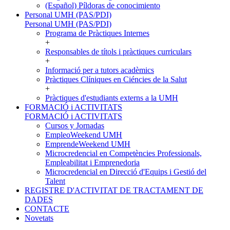
(Español) Píldoras de conocimiento
Personal UMH (PAS/PDI)
Personal UMH (PAS/PDI)
Programa de Pràctiques Internes
+
Responsables de títols i pràctiques curriculars
+
Informació per a tutors acadèmics
Pràctiques Clíniques en Ciéncies de la Salut
+
Pràctiques d'estudiants externs a la UMH
FORMACIÓ i ACTIVITATS
FORMACIÓ i ACTIVITATS
Cursos y Jornadas
EmpleoWeekend UMH
EmprendeWeekend UMH
Microcredencial en Competències Professionals,
Empleabilitat i Emprenedoria
Microcredencial en Direcció d'Equips i Gestió del
Talent
REGISTRE D'ACTIVITAT DE TRACTAMENT DE
DADES
CONTACTE
Novetats