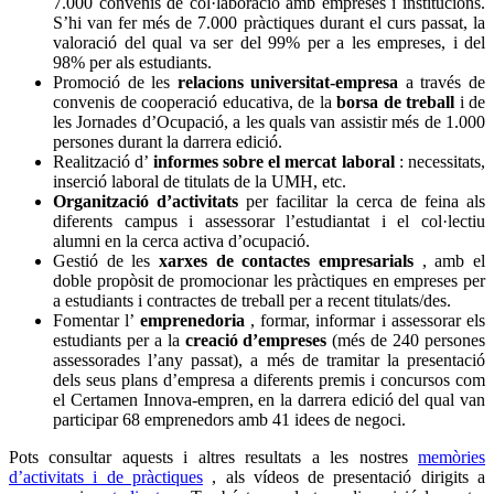
7.000 convenis de col·laboració amb empreses i institucions.
S’hi van fer més de 7.000 pràctiques durant el curs passat, la
valoració del qual va ser del 99% per a les empreses, i del
98% per als estudiants.
Promoció de les
relacions universitat-empresa
a través de
convenis de cooperació educativa, de la
borsa de treball
i de
les Jornades d’Ocupació, a les quals van assistir més de 1.000
persones durant la darrera edició.
Realització d’
informes sobre el mercat laboral
: necessitats,
inserció laboral de titulats de la UMH, etc.
Organització d’activitats
per facilitar la cerca de feina als
diferents campus i assessorar l’estudiantat i el col·lectiu
alumni en la cerca activa d’ocupació.
Gestió de les
xarxes de contactes empresarials
, amb el
doble propòsit de promocionar les pràctiques en empreses per
a estudiants i contractes de treball per a recent titulats/des.
Fomentar l’
emprenedoria
, formar, informar i assessorar els
estudiants per a la
creació d’empreses
(més de 240 persones
assessorades l’any passat), a més de tramitar la presentació
dels seus plans d’empresa a diferents premis i concursos com
el Certamen Innova-empren, en la darrera edició del qual van
participar 68 emprenedors amb 41 idees de negoci.
Pots consultar aquests i altres resultats a les nostres
memòries
d’activitats i de pràctiques
, als vídeos de presentació dirigits a