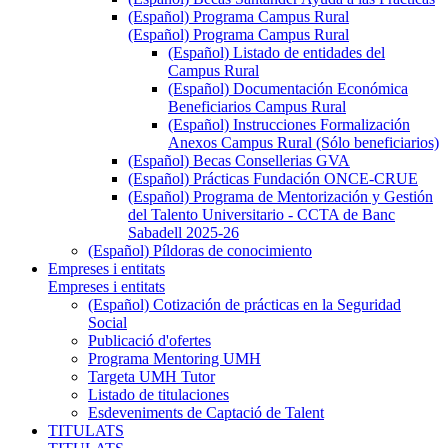
(Español) Programa Campus Rural
(Español) Programa Campus Rural
(Español) Listado de entidades del
Campus Rural
(Español) Documentación Económica
Beneficiarios Campus Rural
(Español) Instrucciones Formalización
Anexos Campus Rural (Sólo beneficiarios)
(Español) Becas Consellerias GVA
(Español) Prácticas Fundación ONCE-CRUE
(Español) Programa de Mentorización y Gestión
del Talento Universitario - CCTA de Banc
Sabadell 2025-26
(Español) Píldoras de conocimiento
Empreses i entitats
Empreses i entitats
(Español) Cotización de prácticas en la Seguridad
Social
Publicació d'ofertes
Programa Mentoring UMH
Targeta UMH Tutor
Listado de titulaciones
Esdeveniments de Captació de Talent
TITULATS