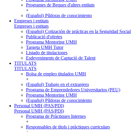
Programes de Beques d'altres entitats
+
(Español) Píldoras de conocimiento
Empreses i entitats
Empreses i entitats
(Español) Cotización de prácticas en la Seguridad Social
Publicació d'ofertes
Programa Mentoring UMH
Targeta UMH Tutor
Listado de titulaciones
Esdeveniments de Captació de Talent
TITULATS
TITULATS
Bolsa de empleo titulados UMH
+
(Español) Trabajo en el extranjero
Programa de Emprendedores Universitarios (PEU)
Programa Mentoring UMH
(Español) Píldoras de conocimiento
Personal UMH (PAS/PDI)
Personal UMH (PAS/PDI)
Programa de Pràctiques Internes
+
Responsables de títols i pràctiques curriculars