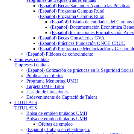
Programes de Beques d'altres entitats
(Español) Becas Santander Ayuda a las Prácticas
(Español) Programa Campus Rural
(Español) Programa Campus Rural
(Español) Listado de entidades del Campus 
(Español) Documentación Económica Benef
(Español) Instrucciones Formalización Anex
(Español) Becas Consellerias GVA
(Español) Prácticas Fundación ONCE-CRUE
(Español) Programa de Mentorización y Gestión d
(Español) Píldoras de conocimiento
Empreses i entitats
Empreses i entitats
(Español) Cotización de prácticas en la Seguridad Social
Publicació d'ofertes
Programa Mentoring UMH
Targeta UMH Tutor
Listado de titulaciones
Esdeveniments de Captació de Talent
TITULATS
TITULATS
Bolsa de empleo titulados UMH
Bolsa de empleo titulados UMH
Ofertas de empleo
(Español) Trabajo en el extranjero