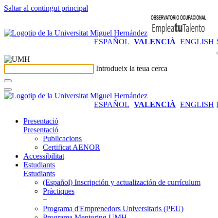
Saltar al contingut principal
ESPAÑOL
VALENCIÀ
ENGLISH
Introdueix la teua cerca
ESPAÑOL
VALENCIÀ
ENGLISH
Presentació
Presentació
Publicacions
Certificat AENOR
Accessibilitat
Estudiants
Estudiants
(Español) Inscripción y actualización de currículum
Pràctiques
+
Programa d'Emprenedors Universitaris (PEU)
Programa Mentoring UMH