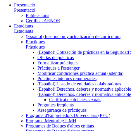
Presentació
Presentació
Publicacions
Certificat AENOR
Estudiants
Estudiants
(Español) Inscripción y actualización de currículum
Pràctiques
Pràctiques
(Español) Cotización de prácticas en la Seguridad 
Ofertas de prácticas
Formalitzar pràctiques
Pràctiques a l'estranger
Modificar condiciones práctica actual (adenda)
Pràctiques internes remunerades
(Español) Listado de entidades colaboradoras
(Español) Derechos, deberes y normativa aplicable
(Español) Derechos, deberes y normativa aplicable
Certificat de delictes sexuals
Preguntes freqüents
Assegurança de pràctiques
Programa d'Emprenedors Universitaris (PEU)
Programa Mentoring UMH
Programes de Beques d'altres entitats