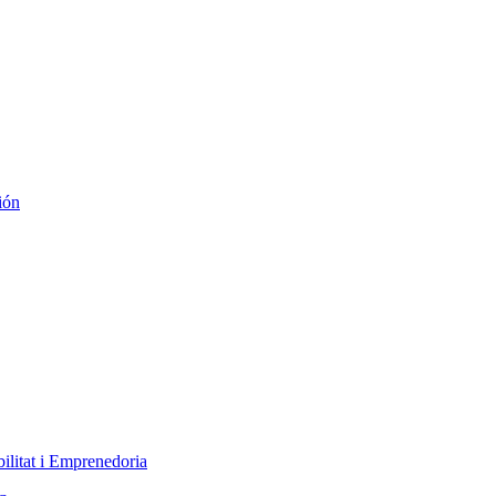
ión
ilitat i Emprenedoria