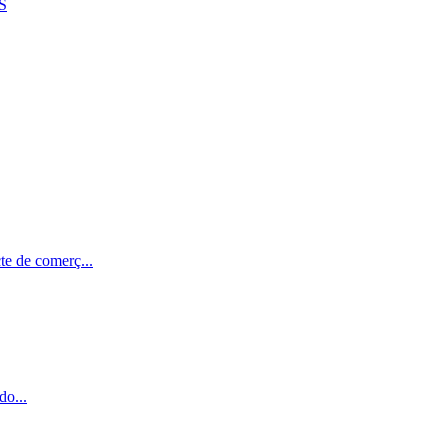
S
te de comerç...
do...