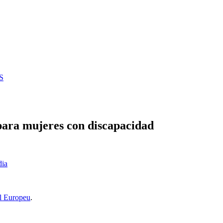
S
para mujeres con discapacidad
dia
l Europeu
.