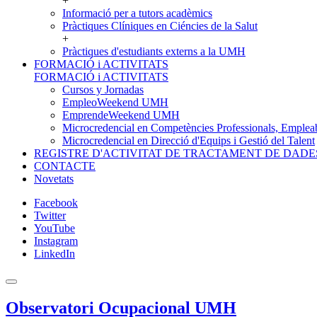
+
Informació per a tutors acadèmics
Pràctiques Clíniques en Ciéncies de la Salut
+
Pràctiques d'estudiants externs a la UMH
FORMACIÓ i ACTIVITATS
FORMACIÓ i ACTIVITATS
Cursos y Jornadas
EmpleoWeekend UMH
EmprendeWeekend UMH
Microcredencial en Competències Professionals, Empleab
Microcredencial en Direcció d'Equips i Gestió del Talent
REGISTRE D'ACTIVITAT DE TRACTAMENT DE DADE
CONTACTE
Novetats
Facebook
Twitter
YouTube
Instagram
LinkedIn
Observatori Ocupacional UMH