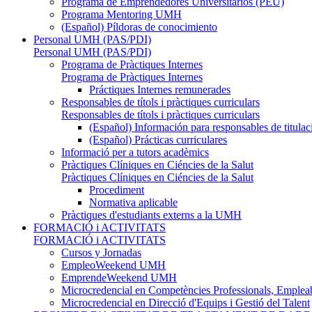
Programa de Emprendedores Universitarios (PEU)
Programa Mentoring UMH
(Español) Píldoras de conocimiento
Personal UMH (PAS/PDI)
Personal UMH (PAS/PDI)
Programa de Pràctiques Internes
Programa de Pràctiques Internes
Práctiques Internes remunerades
Responsables de títols i pràctiques curriculars
Responsables de títols i pràctiques curriculars
(Español) Información para responsables de titulac
(Español) Prácticas curriculares
Informació per a tutors acadèmics
Pràctiques Clíniques en Ciéncies de la Salut
Pràctiques Clíniques en Ciéncies de la Salut
Procediment
Normativa aplicable
Pràctiques d'estudiants externs a la UMH
FORMACIÓ i ACTIVITATS
FORMACIÓ i ACTIVITATS
Cursos y Jornadas
EmpleoWeekend UMH
EmprendeWeekend UMH
Microcredencial en Competències Professionals, Empleab
Microcredencial en Direcció d'Equips i Gestió del Talent