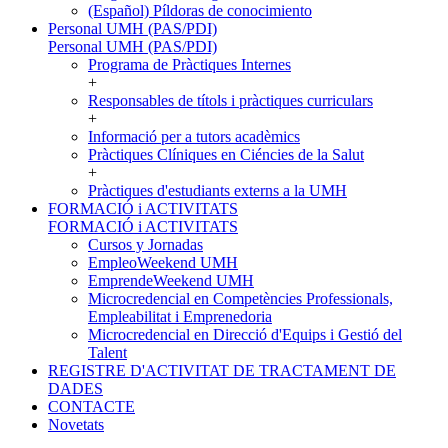
(Español) Píldoras de conocimiento
Personal UMH (PAS/PDI)
Personal UMH (PAS/PDI)
Programa de Pràctiques Internes
+
Responsables de títols i pràctiques curriculars
+
Informació per a tutors acadèmics
Pràctiques Clíniques en Ciéncies de la Salut
+
Pràctiques d'estudiants externs a la UMH
FORMACIÓ i ACTIVITATS
FORMACIÓ i ACTIVITATS
Cursos y Jornadas
EmpleoWeekend UMH
EmprendeWeekend UMH
Microcredencial en Competències Professionals,
Empleabilitat i Emprenedoria
Microcredencial en Direcció d'Equips i Gestió del
Talent
REGISTRE D'ACTIVITAT DE TRACTAMENT DE
DADES
CONTACTE
Novetats