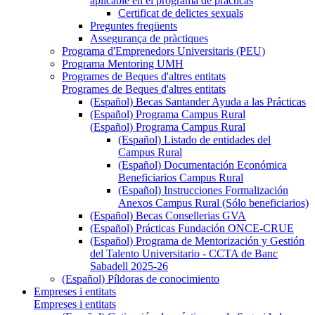
aplicable en el programa de prácticas
Certificat de delictes sexuals
Preguntes freqüents
Assegurança de pràctiques
Programa d'Emprenedors Universitaris (PEU)
Programa Mentoring UMH
Programes de Beques d'altres entitats
Programes de Beques d'altres entitats
(Español) Becas Santander Ayuda a las Prácticas
(Español) Programa Campus Rural
(Español) Programa Campus Rural
(Español) Listado de entidades del
Campus Rural
(Español) Documentación Económica
Beneficiarios Campus Rural
(Español) Instrucciones Formalización
Anexos Campus Rural (Sólo beneficiarios)
(Español) Becas Consellerias GVA
(Español) Prácticas Fundación ONCE-CRUE
(Español) Programa de Mentorización y Gestión
del Talento Universitario - CCTA de Banc
Sabadell 2025-26
(Español) Píldoras de conocimiento
Empreses i entitats
Empreses i entitats