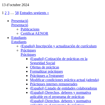
13 d’octubre 2024
1
2
3
…
58
Entrades següents »
Presentació
Presentació
Publicacions
Certificat AENOR
Estudiants
Estudiants
(Español) Inscripción y actualización de currículum
Pràctiques
Pràctiques
(Español) Cotización de prácticas en la
Seguridad Social
Ofertas de prácticas
Formalitzar pràctiques
Pràctiques a l'estranger
Modificar condiciones práctica actual (adenda)
Pràctiques internes remunerades
(Español) Listado de entidades colaboradoras
(Español) Derechos, deberes y normativa
aplicable en el programa de prácticas
(Español) Derechos, deberes y normativa