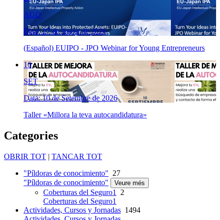
AGO
Data: 27 de Agost de 2026
(Español) EUIPO - JPO Webinar for Young Entrepreneurs
10
SET
Data: 10 de Setembre de 2026
Taller «Millora la teva autocandidatura»
Categories
OBRIR TOT
|
TANCAR TOT
"Píldoras de conocimiento"
27
"Píldoras de conocimiento"
Veure més
Coberturas del Seguro1
2
Coberturas del Seguro1
Actividades, Cursos y Jornadas
1494
Actividades, Cursos y Jornadas