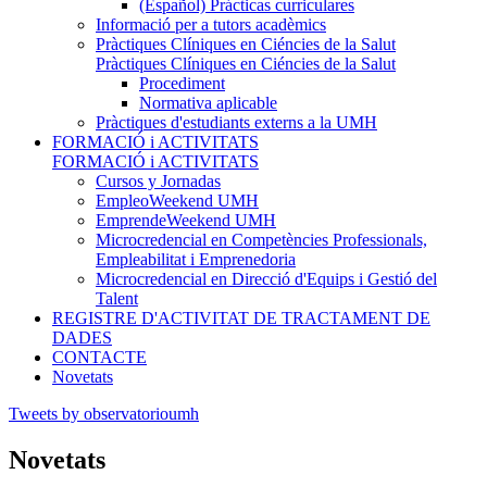
(Español) Prácticas curriculares
Informació per a tutors acadèmics
Pràctiques Clíniques en Ciéncies de la Salut
Pràctiques Clíniques en Ciéncies de la Salut
Procediment
Normativa aplicable
Pràctiques d'estudiants externs a la UMH
FORMACIÓ i ACTIVITATS
FORMACIÓ i ACTIVITATS
Cursos y Jornadas
EmpleoWeekend UMH
EmprendeWeekend UMH
Microcredencial en Competències Professionals,
Empleabilitat i Emprenedoria
Microcredencial en Direcció d'Equips i Gestió del
Talent
REGISTRE D'ACTIVITAT DE TRACTAMENT DE
DADES
CONTACTE
Novetats
Tweets by observatorioumh
Novetats