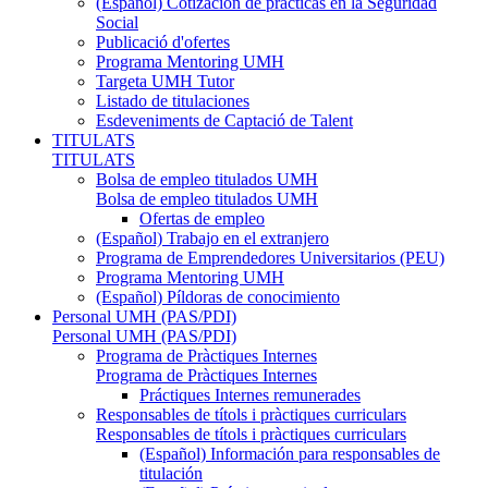
(Español) Cotización de prácticas en la Seguridad
Social
Publicació d'ofertes
Programa Mentoring UMH
Targeta UMH Tutor
Listado de titulaciones
Esdeveniments de Captació de Talent
TITULATS
TITULATS
Bolsa de empleo titulados UMH
Bolsa de empleo titulados UMH
Ofertas de empleo
(Español) Trabajo en el extranjero
Programa de Emprendedores Universitarios (PEU)
Programa Mentoring UMH
(Español) Píldoras de conocimiento
Personal UMH (PAS/PDI)
Personal UMH (PAS/PDI)
Programa de Pràctiques Internes
Programa de Pràctiques Internes
Práctiques Internes remunerades
Responsables de títols i pràctiques curriculars
Responsables de títols i pràctiques curriculars
(Español) Información para responsables de
titulación