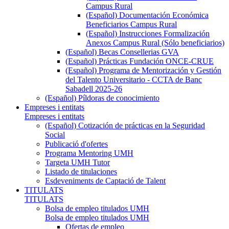
Campus Rural
(Español) Documentación Económica
Beneficiarios Campus Rural
(Español) Instrucciones Formalización
Anexos Campus Rural (Sólo beneficiarios)
(Español) Becas Consellerias GVA
(Español) Prácticas Fundación ONCE-CRUE
(Español) Programa de Mentorización y Gestión
del Talento Universitario - CCTA de Banc
Sabadell 2025-26
(Español) Píldoras de conocimiento
Empreses i entitats
Empreses i entitats
(Español) Cotización de prácticas en la Seguridad
Social
Publicació d'ofertes
Programa Mentoring UMH
Targeta UMH Tutor
Listado de titulaciones
Esdeveniments de Captació de Talent
TITULATS
TITULATS
Bolsa de empleo titulados UMH
Bolsa de empleo titulados UMH
Ofertas de empleo