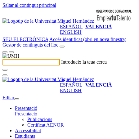
Saltar al contingut principal
ESPAÑOL
VALENCIÀ
ENGLISH
SEU ELECTRÒNICA
Accés identificat (obri en nova finestra)
Gestor de continguts del lloc
Introdueix la teua cerca
ESPAÑOL
VALENCIÀ
ENGLISH
Editar
Presentació
Presentació
Publicacions
Certificat AENOR
Accessibilitat
Estudiants