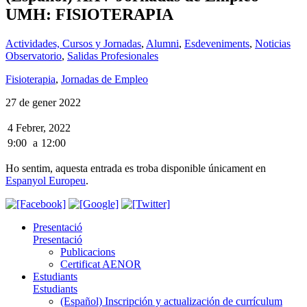
UMH: FISIOTERAPIA
Actividades, Cursos y Jornadas
,
Alumni
,
Esdeveniments
,
Noticias
Observatorio
,
Salidas Profesionales
Fisioterapia
,
Jornadas de Empleo
27 de gener 2022
4 Febrer, 2022
9:00
a
12:00
Ho sentim, aquesta entrada es troba disponible únicament en
Espanyol Europeu
.
Presentació
Presentació
Publicacions
Certificat AENOR
Estudiants
Estudiants
(Español) Inscripción y actualización de currículum