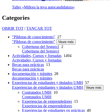
Taller «Millora la teva autocandidatura»
Categories
OBRIR TOT
|
TANCAR TOT
"Píldoras de conocimiento"
27
"Píldoras de conocimiento"
Veure més
Coberturas del Seguro1
2
Coberturas del Seguro1
Actividades, Cursos y Jornadas
1494
Actividades, Cursos y Jornadas
Becas para prácticas
13
Becas para prácticas
documentación y trámites
28
documentación y trámites
Experiencias de estudiantes y titulados UMH
57
Experiencias de estudiantes y titulados UMH
Veure més
Contratados UMH
10
Contratados UMH
Experiencias de emprendedores
15
Experiencias de emprendedores
Experiencias de estudiantes en prácticas
49