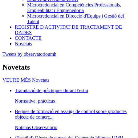
Microcredencial en Competències Professionals,
Empleabilitat i Emprenedoria
Microcredencial en Direcció d'Equips i Gestió del
Talent
REGISTRE D'ACTIVITAT DE TRACTAMENT DE
DADES
CONTACTE
Novetats
Tweets by observatorioumh
Novetats
VEURE MÉS
Novetats
Tramitació de pràctiques durant l'estiu
Normativa, prácticas
Beques de formació en assaigs de control sobre productes
objecte de comerç...
Noticias Observatorio
(Español) Oferta de cursos del Centro de Idiomas UMH