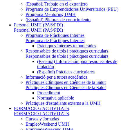
(Español) Trabajo en el extranjero
Programa de Emprendedores Universitarios (PEU)
Programa Mentoring UMH
(Español) Píldoras de conocimiento
Personal UMH (PAS/PDI)
Personal UMH (PAS/PDI)
Programa de Pràctiques Internes
Programa de Pràctiques Internes
Práctiques Internes remunerades
Responsables de títols i pràctiques curriculars
Responsables de títols i pràctiques curriculars
(Español) Información para responsables de
titulación
(Español) Prácticas curriculares
Informació per a tutors acadèmics
Pràctiques Clíniques en Ciéncies de la Salut
Pràctiques Clíniques en Ciéncies de la Salut
Procediment
Normativa aplicable
Pràctiques d'estudiants externs a la UMH
FORMACIÓ i ACTIVITATS
FORMACIÓ i ACTIVITATS
Cursos y Jornadas
EmpleoWeekend UMH
EmprendeWeekend UMH