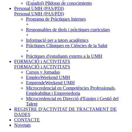
(Español) Píldoras de conocimiento
Personal UMH (PAS/PDI)
Personal UMH (PAS/PDI)
Programa de Pràctiques Internes
+
Responsables de títols i pràctiques curriculars
+
Informació per a tutors acadèmics
Pràctiques Clíniques en Ciéncies de la Salut
+
Pràctiques d'estudiants externs a la UMH
FORMACIÓ i ACTIVITATS
FORMACIÓ i ACTIVITATS
Cursos y Jornadas
EmpleoWeekend UMH
EmprendeWeekend UMH
Microcredencial en Competències Professionals,
Empleabilitat i Emprenedoria
Microcredencial en Direcció d'Equips i Gestió del
Talent
REGISTRE D'ACTIVITAT DE TRACTAMENT DE
DADES
CONTACTE
Novetats