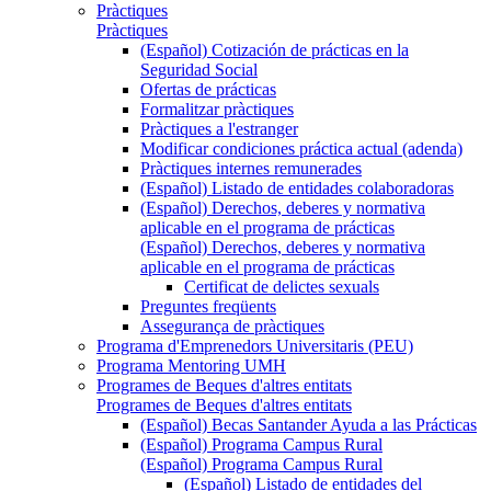
Pràctiques
Pràctiques
(Español) Cotización de prácticas en la
Seguridad Social
Ofertas de prácticas
Formalitzar pràctiques
Pràctiques a l'estranger
Modificar condiciones práctica actual (adenda)
Pràctiques internes remunerades
(Español) Listado de entidades colaboradoras
(Español) Derechos, deberes y normativa
aplicable en el programa de prácticas
(Español) Derechos, deberes y normativa
aplicable en el programa de prácticas
Certificat de delictes sexuals
Preguntes freqüents
Assegurança de pràctiques
Programa d'Emprenedors Universitaris (PEU)
Programa Mentoring UMH
Programes de Beques d'altres entitats
Programes de Beques d'altres entitats
(Español) Becas Santander Ayuda a las Prácticas
(Español) Programa Campus Rural
(Español) Programa Campus Rural
(Español) Listado de entidades del