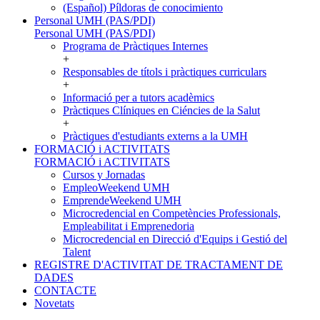
(Español) Píldoras de conocimiento
Personal UMH (PAS/PDI)
Personal UMH (PAS/PDI)
Programa de Pràctiques Internes
+
Responsables de títols i pràctiques curriculars
+
Informació per a tutors acadèmics
Pràctiques Clíniques en Ciéncies de la Salut
+
Pràctiques d'estudiants externs a la UMH
FORMACIÓ i ACTIVITATS
FORMACIÓ i ACTIVITATS
Cursos y Jornadas
EmpleoWeekend UMH
EmprendeWeekend UMH
Microcredencial en Competències Professionals,
Empleabilitat i Emprenedoria
Microcredencial en Direcció d'Equips i Gestió del
Talent
REGISTRE D'ACTIVITAT DE TRACTAMENT DE
DADES
CONTACTE
Novetats