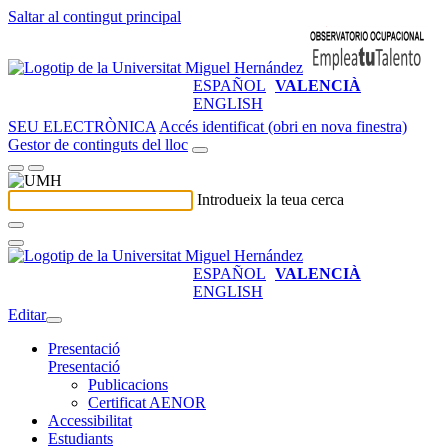
Saltar al contingut principal
ESPAÑOL
VALENCIÀ
ENGLISH
SEU ELECTRÒNICA
Accés identificat (obri en nova finestra)
Gestor de continguts del lloc
Introdueix la teua cerca
ESPAÑOL
VALENCIÀ
ENGLISH
Editar
Presentació
Presentació
Publicacions
Certificat AENOR
Accessibilitat
Estudiants