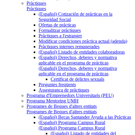
Pràctiques
Pràctiques
(Español) Cotización de prácticas en la
Seguridad Social
Ofertas de prácticas
Formalitzar pràctiques
Pràctiques a l'estranger
Modificar condiciones práctica actual (adenda)
Pràctiques internes remunerades
(Español) Listado de entidades colaboradoras
(Español) Derechos, deberes y normativa
aplicable en el programa de prácticas
(Español) Derechos, deberes y normativa
aplicable en el programa de prácticas
Certificat de delictes sexuals
Preguntes freqüents
Assegurança de pràctiques
Programa d'Emprenedors Universitaris (PEU)
Programa Mentoring UMH
Programes de Beques d'altres entitats
Programes de Beques d'altres entitats
(Español) Becas Santander Ayuda a las Prácticas
(Español) Programa Campus Rural
(Español) Programa Campus Rural
(Español) Listado de entidades del