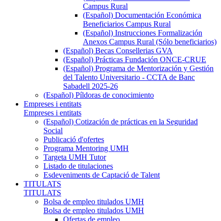
Campus Rural
(Español) Documentación Económica
Beneficiarios Campus Rural
(Español) Instrucciones Formalización
Anexos Campus Rural (Sólo beneficiarios)
(Español) Becas Consellerias GVA
(Español) Prácticas Fundación ONCE-CRUE
(Español) Programa de Mentorización y Gestión
del Talento Universitario - CCTA de Banc
Sabadell 2025-26
(Español) Píldoras de conocimiento
Empreses i entitats
Empreses i entitats
(Español) Cotización de prácticas en la Seguridad
Social
Publicació d'ofertes
Programa Mentoring UMH
Targeta UMH Tutor
Listado de titulaciones
Esdeveniments de Captació de Talent
TITULATS
TITULATS
Bolsa de empleo titulados UMH
Bolsa de empleo titulados UMH
Ofertas de empleo