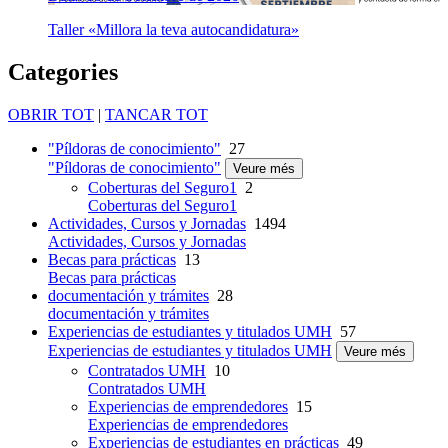
Taller «Millora la teva autocandidatura»
Categories
OBRIR TOT
|
TANCAR TOT
"Píldoras de conocimiento"
27
"Píldoras de conocimiento"
Veure més
Coberturas del Seguro1
2
Coberturas del Seguro1
Actividades, Cursos y Jornadas
1494
Actividades, Cursos y Jornadas
Becas para prácticas
13
Becas para prácticas
documentación y trámites
28
documentación y trámites
Experiencias de estudiantes y titulados UMH
57
Experiencias de estudiantes y titulados UMH
Veure més
Contratados UMH
10
Contratados UMH
Experiencias de emprendedores
15
Experiencias de emprendedores
Experiencias de estudiantes en prácticas
49