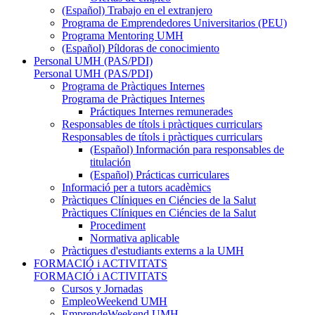
(Español) Trabajo en el extranjero
Programa de Emprendedores Universitarios (PEU)
Programa Mentoring UMH
(Español) Píldoras de conocimiento
Personal UMH (PAS/PDI)
Personal UMH (PAS/PDI)
Programa de Pràctiques Internes
Programa de Pràctiques Internes
Práctiques Internes remunerades
Responsables de títols i pràctiques curriculars
Responsables de títols i pràctiques curriculars
(Español) Información para responsables de
titulación
(Español) Prácticas curriculares
Informació per a tutors acadèmics
Pràctiques Clíniques en Ciéncies de la Salut
Pràctiques Clíniques en Ciéncies de la Salut
Procediment
Normativa aplicable
Pràctiques d'estudiants externs a la UMH
FORMACIÓ i ACTIVITATS
FORMACIÓ i ACTIVITATS
Cursos y Jornadas
EmpleoWeekend UMH
EmprendeWeekend UMH