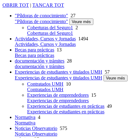
OBRIR TOT
|
TANCAR TOT
"Píldoras de conocimiento"
27
"Píldoras de conocimiento"
Veure més
Coberturas del Seguro1
2
Coberturas del Seguro1
Actividades, Cursos y Jornadas
1494
Actividades, Cursos y Jornadas
Becas para prácticas
13
Becas para prácticas
documentación y trámites
28
documentación y trámites
Experiencias de estudiantes y titulados UMH
57
Experiencias de estudiantes y titulados UMH
Veure més
Contratados UMH
10
Contratados UMH
Experiencias de emprendedores
15
Experiencias de emprendedores
Experiencias de estudiantes en prácticas
49
Experiencias de estudiantes en prácticas
Normativa
4
Normativa
Noticias Observatorio
575
Noticias Observatorio