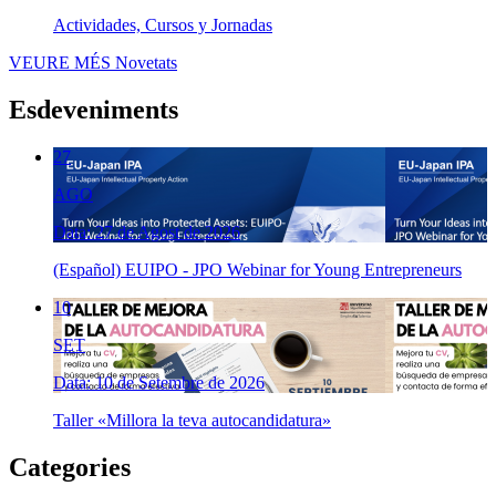
Actividades, Cursos y Jornadas
VEURE MÉS
Novetats
Esdeveniments
27
AGO
Data: 27 de Agost de 2026
(Español) EUIPO - JPO Webinar for Young Entrepreneurs
10
SET
Data: 10 de Setembre de 2026
Taller «Millora la teva autocandidatura»
Categories