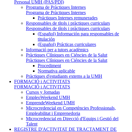
Personal UMH (PAS/PDI)
Programa de Pràctiques Internes
Programa de Pràctiques Internes
Práctiques Internes remunerades
Responsables de títols i pràctiques curriculars
Responsables de títols i pràctiques curriculars
(Español) Información para responsables de
titulación
(Español) Prácticas curriculares
Informació per a tutors acadèmics
Pràctiques Clíniques en Ciéncies de la Salut
Pràctiques Clíniques en Ciéncies de la Salut
Procediment
Normativa aplicable
Pràctiques d'estudiants externs a la UMH
FORMACIÓ i ACTIVITATS
FORMACIÓ i ACTIVITATS
Cursos y Jornadas
EmpleoWeekend UMH
EmprendeWeekend UMH
Microcredencial en Competències Professionals,
Empleabilitat i Emprenedoria
Microcredencial en Direcció d'Equips i Gestió del
Talent
REGISTRE D'ACTIVITAT DE TRACTAMENT DE