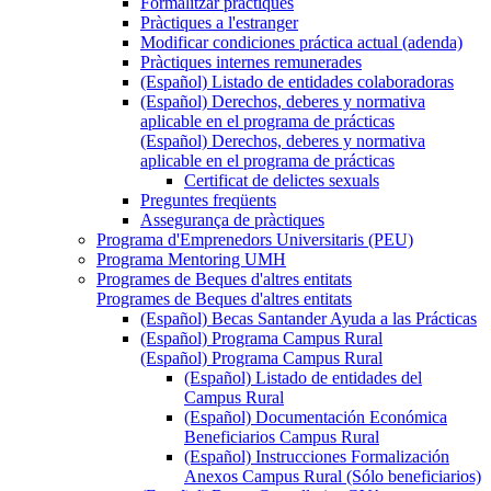
Formalitzar pràctiques
Pràctiques a l'estranger
Modificar condiciones práctica actual (adenda)
Pràctiques internes remunerades
(Español) Listado de entidades colaboradoras
(Español) Derechos, deberes y normativa
aplicable en el programa de prácticas
(Español) Derechos, deberes y normativa
aplicable en el programa de prácticas
Certificat de delictes sexuals
Preguntes freqüents
Assegurança de pràctiques
Programa d'Emprenedors Universitaris (PEU)
Programa Mentoring UMH
Programes de Beques d'altres entitats
Programes de Beques d'altres entitats
(Español) Becas Santander Ayuda a las Prácticas
(Español) Programa Campus Rural
(Español) Programa Campus Rural
(Español) Listado de entidades del
Campus Rural
(Español) Documentación Económica
Beneficiarios Campus Rural
(Español) Instrucciones Formalización
Anexos Campus Rural (Sólo beneficiarios)