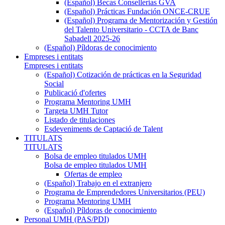
(Español) Becas Consellerias GVA
(Español) Prácticas Fundación ONCE-CRUE
(Español) Programa de Mentorización y Gestión
del Talento Universitario - CCTA de Banc
Sabadell 2025-26
(Español) Píldoras de conocimiento
Empreses i entitats
Empreses i entitats
(Español) Cotización de prácticas en la Seguridad
Social
Publicació d'ofertes
Programa Mentoring UMH
Targeta UMH Tutor
Listado de titulaciones
Esdeveniments de Captació de Talent
TITULATS
TITULATS
Bolsa de empleo titulados UMH
Bolsa de empleo titulados UMH
Ofertas de empleo
(Español) Trabajo en el extranjero
Programa de Emprendedores Universitarios (PEU)
Programa Mentoring UMH
(Español) Píldoras de conocimiento
Personal UMH (PAS/PDI)