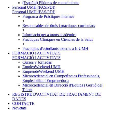
(Español) Píldoras de conocimiento
Personal UMH (PAS/PDI)
Personal UMH (PAS/PDI)
Programa de Pràctiques Internes
+
Responsables de títols i pràctiques curriculars
+
Informació per a tutors acadèmics
Pràctiques Clíniques en Ciéncies de la Salut
+
Pràctiques d'estudiants externs a la UMH
FORMACIÓ i ACTIVITATS
FORMACIÓ i ACTIVITATS
Cursos y Jornadas
EmpleoWeekend UMH
EmprendeWeekend UMH
Microcredencial en Competències Professionals,
Empleabilitat i Emprenedoria
Microcredencial en Direcció d'Equips i Gestió del
Talent
REGISTRE D'ACTIVITAT DE TRACTAMENT DE
DADES
CONTACTE
Novetats