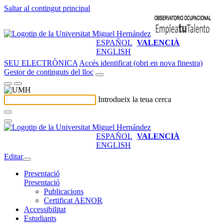
Saltar al contingut principal
ESPAÑOL
VALENCIÀ
ENGLISH
SEU ELECTRÒNICA
Accés identificat (obri en nova finestra)
Gestor de continguts del lloc
Introdueix la teua cerca
ESPAÑOL
VALENCIÀ
ENGLISH
Editar
Presentació
Presentació
Publicacions
Certificat AENOR
Accessibilitat
Estudiants