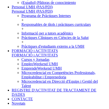
(Español) Píldoras de conocimiento
Personal UMH (PAS/PDI)
Personal UMH (PAS/PDI)
Programa de Pràctiques Internes
+
Responsables de títols i pràctiques curriculars
+
Informació per a tutors acadèmics
Pràctiques Clíniques en Ciéncies de la Salut
+
Pràctiques d'estudiants externs a la UMH
FORMACIÓ i ACTIVITATS
FORMACIÓ i ACTIVITATS
Cursos y Jornadas
EmpleoWeekend UMH
EmprendeWeekend UMH
Microcredencial en Competències Professionals,
Empleabilitat i Emprenedoria
Microcredencial en Direcció d'Equips i Gestió del
Talent
REGISTRE D'ACTIVITAT DE TRACTAMENT DE
DADES
CONTACTE
Novetats