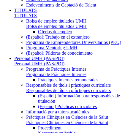
Esdeveniments de Captació de Talent
TITULATS
TITULATS
Bolsa de empleo titulados UMH
Bolsa de empleo titulados UMH
Ofertas de empleo
(Español) Trabajo en el extranjero
Programa de Emprendedores Universitarios (PEU)
Programa Mentoring UMH
(Español) Píldoras de conocimiento
Personal UMH (PAS/PDI)
Personal UMH (PAS/PDI)
Programa de Pràctiques Internes
Programa de Pràctiques Internes
Práctiques Internes remunerades
Responsables de títols i pràctiques curriculars
Responsables de títols i pràctiques curriculars
(Español) Información para responsables de
titulación
(Español) Prácticas curriculares
Informació per a tutors acadèmics
Pràctiques Clíniques en Ciéncies de la Salut
Pràctiques Clíniques en Ciéncies de la Salut
Procediment