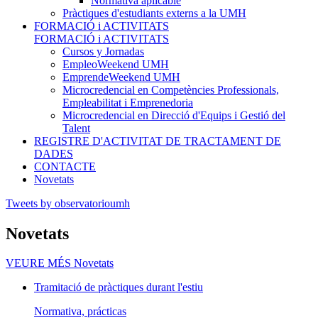
Normativa aplicable
Pràctiques d'estudiants externs a la UMH
FORMACIÓ i ACTIVITATS
FORMACIÓ i ACTIVITATS
Cursos y Jornadas
EmpleoWeekend UMH
EmprendeWeekend UMH
Microcredencial en Competències Professionals,
Empleabilitat i Emprenedoria
Microcredencial en Direcció d'Equips i Gestió del
Talent
REGISTRE D'ACTIVITAT DE TRACTAMENT DE
DADES
CONTACTE
Novetats
Tweets by observatorioumh
Novetats
VEURE MÉS
Novetats
Tramitació de pràctiques durant l'estiu
Normativa, prácticas