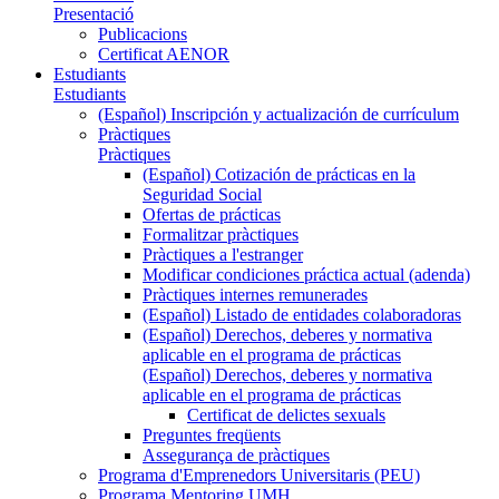
Presentació
Publicacions
Certificat AENOR
Estudiants
Estudiants
(Español) Inscripción y actualización de currículum
Pràctiques
Pràctiques
(Español) Cotización de prácticas en la
Seguridad Social
Ofertas de prácticas
Formalitzar pràctiques
Pràctiques a l'estranger
Modificar condiciones práctica actual (adenda)
Pràctiques internes remunerades
(Español) Listado de entidades colaboradoras
(Español) Derechos, deberes y normativa
aplicable en el programa de prácticas
(Español) Derechos, deberes y normativa
aplicable en el programa de prácticas
Certificat de delictes sexuals
Preguntes freqüents
Assegurança de pràctiques
Programa d'Emprenedors Universitaris (PEU)
Programa Mentoring UMH