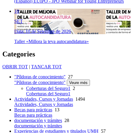
(Español) EUIPO - JPO Webinar for Young Entrepreneurs
10
SET
Data: 10 de Setembre de 2026
Taller «Millora la teva autocandidatura»
Categories
OBRIR TOT
|
TANCAR TOT
"Píldoras de conocimiento"
27
"Píldoras de conocimiento"
Veure més
Coberturas del Seguro1
2
Coberturas del Seguro1
Actividades, Cursos y Jornadas
1494
Actividades, Cursos y Jornadas
Becas para prácticas
13
Becas para prácticas
documentación y trámites
28
documentación y trámites
Experiencias de estudiantes y titulados UMH
57