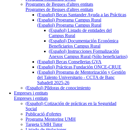
Programes de Beques d'altres entitats
Programes de Beques d'altres entitats
(Español) Becas Santander Ayuda a las Prácticas
(Español) Programa Campus Rural
(Español) Programa Campus Rural
(Español) Listado de entidades del
Campus Rural
(Español) Documentación Económica
Beneficiarios Campus Rural
(Español) Instrucciones Formalización
Anexos Campus Rural (Sólo beneficiarios)
(Español) Becas Consellerias GVA
(Español) Prácticas Fundación ONCE-CRUE
(Español) Programa de Mentorización y Gestión
del Talento Universitario - CCTA de Banc
Sabadell 2025-26
(Español) Píldoras de conocimiento
Empreses i entitats
Empreses i entitats
(Español) Cotización de prácticas en la Seguridad
Social
Publicació d'ofertes
Programa Mentoring UMH
Targeta UMH Tutor
Listado de titulaciones