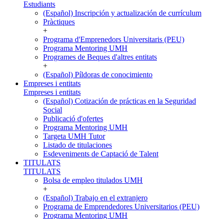
Estudiants
(Español) Inscripción y actualización de currículum
Pràctiques
+
Programa d'Emprenedors Universitaris (PEU)
Programa Mentoring UMH
Programes de Beques d'altres entitats
+
(Español) Píldoras de conocimiento
Empreses i entitats
Empreses i entitats
(Español) Cotización de prácticas en la Seguridad
Social
Publicació d'ofertes
Programa Mentoring UMH
Targeta UMH Tutor
Listado de titulaciones
Esdeveniments de Captació de Talent
TITULATS
TITULATS
Bolsa de empleo titulados UMH
+
(Español) Trabajo en el extranjero
Programa de Emprendedores Universitarios (PEU)
Programa Mentoring UMH