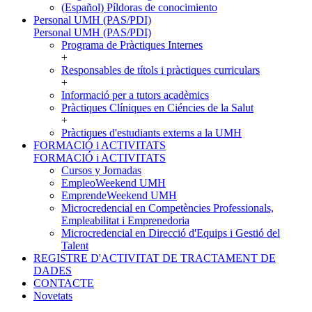
(Español) Píldoras de conocimiento
Personal UMH (PAS/PDI)
Personal UMH (PAS/PDI)
Programa de Pràctiques Internes
+
Responsables de títols i pràctiques curriculars
+
Informació per a tutors acadèmics
Pràctiques Clíniques en Ciéncies de la Salut
+
Pràctiques d'estudiants externs a la UMH
FORMACIÓ i ACTIVITATS
FORMACIÓ i ACTIVITATS
Cursos y Jornadas
EmpleoWeekend UMH
EmprendeWeekend UMH
Microcredencial en Competències Professionals,
Empleabilitat i Emprenedoria
Microcredencial en Direcció d'Equips i Gestió del
Talent
REGISTRE D'ACTIVITAT DE TRACTAMENT DE
DADES
CONTACTE
Novetats