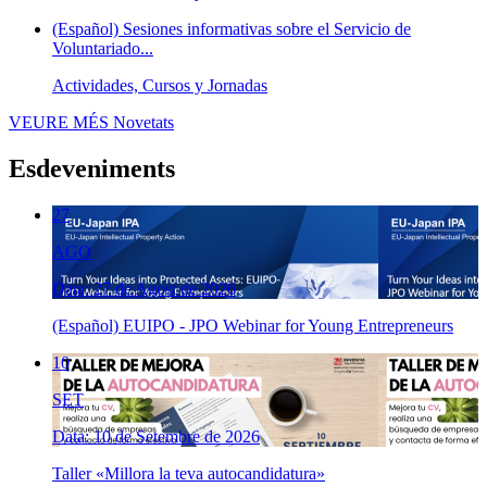
(Español) Sesiones informativas sobre el Servicio de
Voluntariado...
Actividades, Cursos y Jornadas
VEURE MÉS
Novetats
Esdeveniments
27
AGO
Data: 27 de Agost de 2026
(Español) EUIPO - JPO Webinar for Young Entrepreneurs
10
SET
Data: 10 de Setembre de 2026
Taller «Millora la teva autocandidatura»