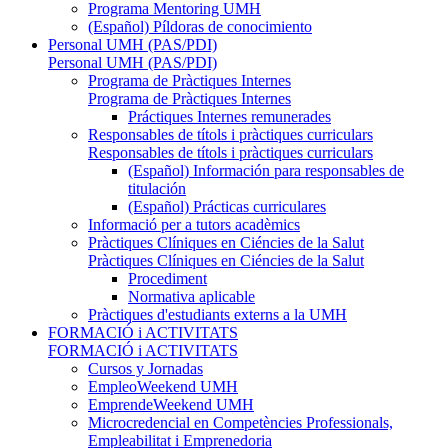
Programa Mentoring UMH
(Español) Píldoras de conocimiento
Personal UMH (PAS/PDI)
Personal UMH (PAS/PDI)
Programa de Pràctiques Internes
Programa de Pràctiques Internes
Práctiques Internes remunerades
Responsables de títols i pràctiques curriculars
Responsables de títols i pràctiques curriculars
(Español) Información para responsables de
titulación
(Español) Prácticas curriculares
Informació per a tutors acadèmics
Pràctiques Clíniques en Ciéncies de la Salut
Pràctiques Clíniques en Ciéncies de la Salut
Procediment
Normativa aplicable
Pràctiques d'estudiants externs a la UMH
FORMACIÓ i ACTIVITATS
FORMACIÓ i ACTIVITATS
Cursos y Jornadas
EmpleoWeekend UMH
EmprendeWeekend UMH
Microcredencial en Competències Professionals,
Empleabilitat i Emprenedoria