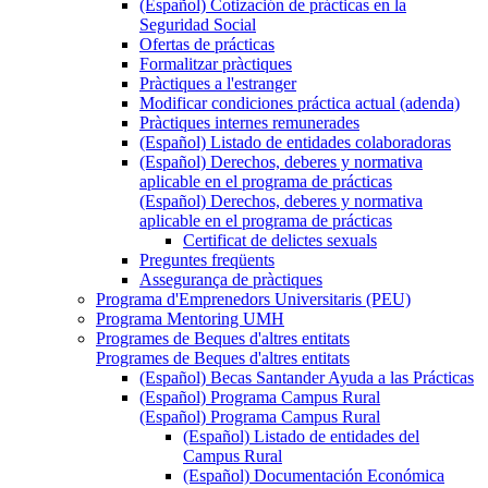
(Español) Cotización de prácticas en la
Seguridad Social
Ofertas de prácticas
Formalitzar pràctiques
Pràctiques a l'estranger
Modificar condiciones práctica actual (adenda)
Pràctiques internes remunerades
(Español) Listado de entidades colaboradoras
(Español) Derechos, deberes y normativa
aplicable en el programa de prácticas
(Español) Derechos, deberes y normativa
aplicable en el programa de prácticas
Certificat de delictes sexuals
Preguntes freqüents
Assegurança de pràctiques
Programa d'Emprenedors Universitaris (PEU)
Programa Mentoring UMH
Programes de Beques d'altres entitats
Programes de Beques d'altres entitats
(Español) Becas Santander Ayuda a las Prácticas
(Español) Programa Campus Rural
(Español) Programa Campus Rural
(Español) Listado de entidades del
Campus Rural
(Español) Documentación Económica