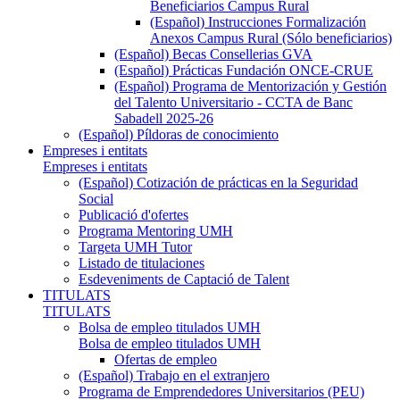
Beneficiarios Campus Rural
(Español) Instrucciones Formalización
Anexos Campus Rural (Sólo beneficiarios)
(Español) Becas Consellerias GVA
(Español) Prácticas Fundación ONCE-CRUE
(Español) Programa de Mentorización y Gestión
del Talento Universitario - CCTA de Banc
Sabadell 2025-26
(Español) Píldoras de conocimiento
Empreses i entitats
Empreses i entitats
(Español) Cotización de prácticas en la Seguridad
Social
Publicació d'ofertes
Programa Mentoring UMH
Targeta UMH Tutor
Listado de titulaciones
Esdeveniments de Captació de Talent
TITULATS
TITULATS
Bolsa de empleo titulados UMH
Bolsa de empleo titulados UMH
Ofertas de empleo
(Español) Trabajo en el extranjero
Programa de Emprendedores Universitarios (PEU)