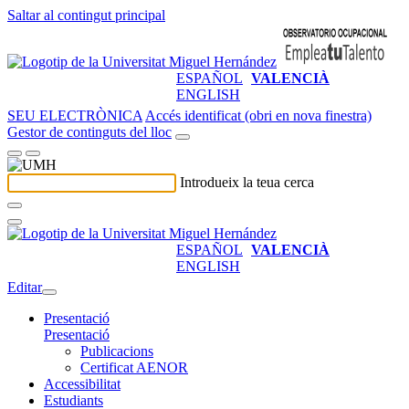
Saltar al contingut principal
ESPAÑOL
VALENCIÀ
ENGLISH
SEU ELECTRÒNICA
Accés identificat (obri en nova finestra)
Gestor de continguts del lloc
Introdueix la teua cerca
ESPAÑOL
VALENCIÀ
ENGLISH
Editar
Presentació
Presentació
Publicacions
Certificat AENOR
Accessibilitat
Estudiants