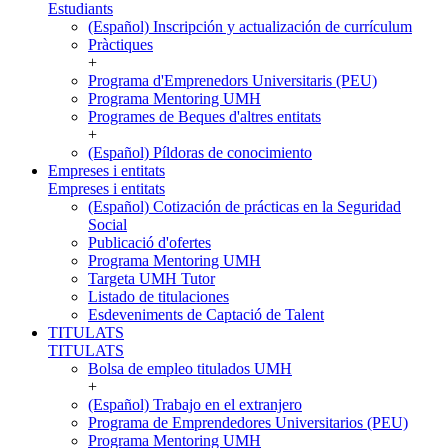
Estudiants
(Español) Inscripción y actualización de currículum
Pràctiques
+
Programa d'Emprenedors Universitaris (PEU)
Programa Mentoring UMH
Programes de Beques d'altres entitats
+
(Español) Píldoras de conocimiento
Empreses i entitats
Empreses i entitats
(Español) Cotización de prácticas en la Seguridad
Social
Publicació d'ofertes
Programa Mentoring UMH
Targeta UMH Tutor
Listado de titulaciones
Esdeveniments de Captació de Talent
TITULATS
TITULATS
Bolsa de empleo titulados UMH
+
(Español) Trabajo en el extranjero
Programa de Emprendedores Universitarios (PEU)
Programa Mentoring UMH