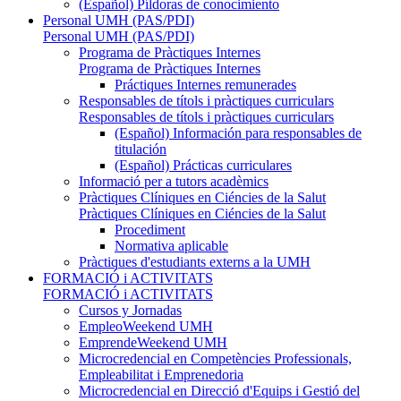
(Español) Píldoras de conocimiento
Personal UMH (PAS/PDI)
Personal UMH (PAS/PDI)
Programa de Pràctiques Internes
Programa de Pràctiques Internes
Práctiques Internes remunerades
Responsables de títols i pràctiques curriculars
Responsables de títols i pràctiques curriculars
(Español) Información para responsables de
titulación
(Español) Prácticas curriculares
Informació per a tutors acadèmics
Pràctiques Clíniques en Ciéncies de la Salut
Pràctiques Clíniques en Ciéncies de la Salut
Procediment
Normativa aplicable
Pràctiques d'estudiants externs a la UMH
FORMACIÓ i ACTIVITATS
FORMACIÓ i ACTIVITATS
Cursos y Jornadas
EmpleoWeekend UMH
EmprendeWeekend UMH
Microcredencial en Competències Professionals,
Empleabilitat i Emprenedoria
Microcredencial en Direcció d'Equips i Gestió del