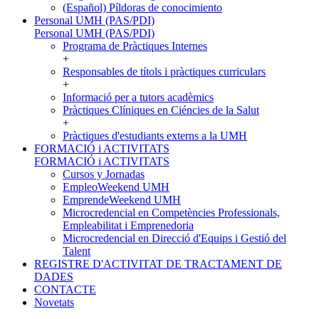
(Español) Píldoras de conocimiento
Personal UMH (PAS/PDI)
Personal UMH (PAS/PDI)
Programa de Pràctiques Internes
+
Responsables de títols i pràctiques curriculars
+
Informació per a tutors acadèmics
Pràctiques Clíniques en Ciéncies de la Salut
+
Pràctiques d'estudiants externs a la UMH
FORMACIÓ i ACTIVITATS
FORMACIÓ i ACTIVITATS
Cursos y Jornadas
EmpleoWeekend UMH
EmprendeWeekend UMH
Microcredencial en Competències Professionals,
Empleabilitat i Emprenedoria
Microcredencial en Direcció d'Equips i Gestió del
Talent
REGISTRE D'ACTIVITAT DE TRACTAMENT DE
DADES
CONTACTE
Novetats