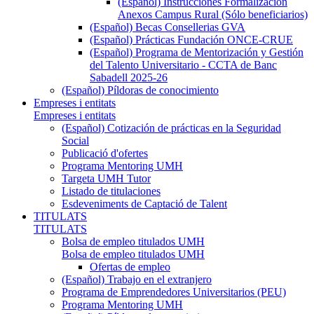
(Español) Instrucciones Formalización
Anexos Campus Rural (Sólo beneficiarios)
(Español) Becas Consellerias GVA
(Español) Prácticas Fundación ONCE-CRUE
(Español) Programa de Mentorización y Gestión
del Talento Universitario - CCTA de Banc
Sabadell 2025-26
(Español) Píldoras de conocimiento
Empreses i entitats
Empreses i entitats
(Español) Cotización de prácticas en la Seguridad
Social
Publicació d'ofertes
Programa Mentoring UMH
Targeta UMH Tutor
Listado de titulaciones
Esdeveniments de Captació de Talent
TITULATS
TITULATS
Bolsa de empleo titulados UMH
Bolsa de empleo titulados UMH
Ofertas de empleo
(Español) Trabajo en el extranjero
Programa de Emprendedores Universitarios (PEU)
Programa Mentoring UMH