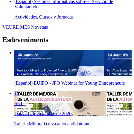
(Español) Sesiones informativas sobre el Servicio de
Voluntariado...
Actividades, Cursos y Jornadas
VEURE MÉS
Novetats
Esdeveniments
27
AGO
Data: 27 de Agost de 2026
(Español) EUIPO - JPO Webinar for Young Entrepreneurs
10
SET
Data: 10 de Setembre de 2026
Taller «Millora la teva autocandidatura»