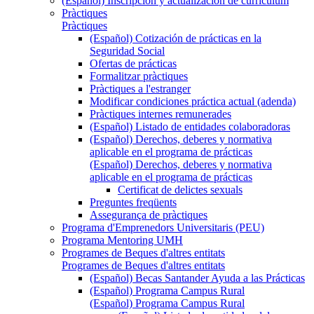
(Español) Inscripción y actualización de currículum
Pràctiques
Pràctiques
(Español) Cotización de prácticas en la
Seguridad Social
Ofertas de prácticas
Formalitzar pràctiques
Pràctiques a l'estranger
Modificar condiciones práctica actual (adenda)
Pràctiques internes remunerades
(Español) Listado de entidades colaboradoras
(Español) Derechos, deberes y normativa
aplicable en el programa de prácticas
(Español) Derechos, deberes y normativa
aplicable en el programa de prácticas
Certificat de delictes sexuals
Preguntes freqüents
Assegurança de pràctiques
Programa d'Emprenedors Universitaris (PEU)
Programa Mentoring UMH
Programes de Beques d'altres entitats
Programes de Beques d'altres entitats
(Español) Becas Santander Ayuda a las Prácticas
(Español) Programa Campus Rural
(Español) Programa Campus Rural