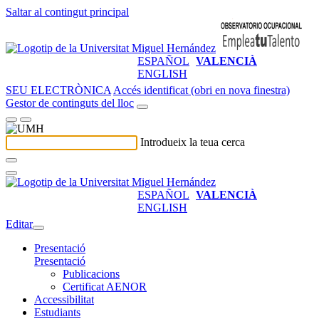
Saltar al contingut principal
ESPAÑOL
VALENCIÀ
ENGLISH
SEU ELECTRÒNICA
Accés identificat (obri en nova finestra)
Gestor de continguts del lloc
Introdueix la teua cerca
ESPAÑOL
VALENCIÀ
ENGLISH
Editar
Presentació
Presentació
Publicacions
Certificat AENOR
Accessibilitat
Estudiants