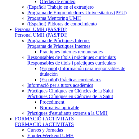
Ofertas de empleo
(Español) Trabajo en el extranjero
Programa de Emprendedores Universitarios (PEU)
Programa Mentoring UMH
(Español) Píldoras de conocimiento
Personal UMH (PAS/PDI)
Personal UMH (PAS/PDI)
Programa de Pràctiques Internes
Programa de Pràctiques Internes
Práctiques Internes remunerades
Responsables de títols i pràctiques curriculars
Responsables de títols i pràctiques curriculars
(Español) Información para responsables de
titulación
(Español) Prácticas curriculares
Informació per a tutors acadèmics
Pràctiques Clíniques en Ciéncies de la Salut
Pràctiques Clíniques en Ciéncies de la Salut
Procediment
Normativa aplicable
Pràctiques d'estudiants externs a la UMH
FORMACIÓ i ACTIVITATS
FORMACIÓ i ACTIVITATS
Cursos y Jornadas
EmpleoWeekend UMH