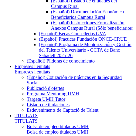
(Español) Listado de entidades del
Campus Rural
(Español) Documentación Económica
Beneficiarios Campus Rural
(Español) Instrucciones Formalización
Anexos Campus Rural (Sólo beneficiarios)
(Español) Becas Consellerias GVA
(Español) Prácticas Fundación ONCE-CRUE
(Español) Programa de Mentorización y Gestión
del Talento Universitario - CCTA de Banc
Sabadell 2025-26
(Español) Píldoras de conocimiento
Empreses i entitats
Empreses i entitats
(Español) Cotización de prácticas en la Seguridad
Social
Publicació d'ofertes
Programa Mentoring UMH
Targeta UMH Tutor
Listado de titulaciones
Esdeveniments de Captació de Talent
TITULATS
TITULATS
Bolsa de empleo titulados UMH
Bolsa de empleo titulados UMH