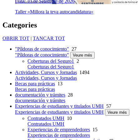
Data: 10 de Setembre de 2026
Taller «Millora la teva autocandidatura»
Categories
OBRIR TOT
|
TANCAR TOT
"Píldoras de conocimiento"
27
"Píldoras de conocimiento"
Veure més
Coberturas del Seguro1
2
Coberturas del Seguro1
Actividades, Cursos y Jornadas
1494
Actividades, Cursos y Jornadas
Becas para prácticas
13
Becas para prácticas
documentación y trámites
28
documentación y trámites
Experiencias de estudiantes y titulados UMH
57
Experiencias de estudiantes y titulados UMH
Veure més
Contratados UMH
10
Contratados UMH
Experiencias de emprendedores
15
Experiencias de emprendedores