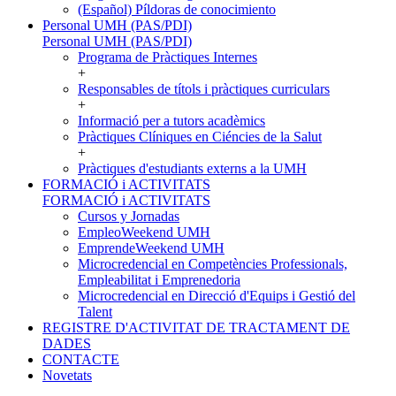
(Español) Píldoras de conocimiento
Personal UMH (PAS/PDI)
Personal UMH (PAS/PDI)
Programa de Pràctiques Internes
+
Responsables de títols i pràctiques curriculars
+
Informació per a tutors acadèmics
Pràctiques Clíniques en Ciéncies de la Salut
+
Pràctiques d'estudiants externs a la UMH
FORMACIÓ i ACTIVITATS
FORMACIÓ i ACTIVITATS
Cursos y Jornadas
EmpleoWeekend UMH
EmprendeWeekend UMH
Microcredencial en Competències Professionals,
Empleabilitat i Emprenedoria
Microcredencial en Direcció d'Equips i Gestió del
Talent
REGISTRE D'ACTIVITAT DE TRACTAMENT DE
DADES
CONTACTE
Novetats