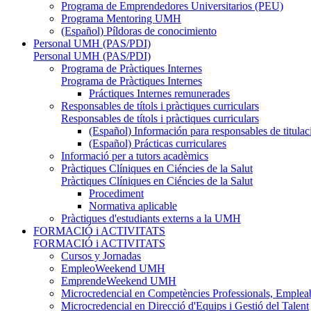
Programa de Emprendedores Universitarios (PEU)
Programa Mentoring UMH
(Español) Píldoras de conocimiento
Personal UMH (PAS/PDI)
Personal UMH (PAS/PDI)
Programa de Pràctiques Internes
Programa de Pràctiques Internes
Práctiques Internes remunerades
Responsables de títols i pràctiques curriculars
Responsables de títols i pràctiques curriculars
(Español) Información para responsables de titulac
(Español) Prácticas curriculares
Informació per a tutors acadèmics
Pràctiques Clíniques en Ciéncies de la Salut
Pràctiques Clíniques en Ciéncies de la Salut
Procediment
Normativa aplicable
Pràctiques d'estudiants externs a la UMH
FORMACIÓ i ACTIVITATS
FORMACIÓ i ACTIVITATS
Cursos y Jornadas
EmpleoWeekend UMH
EmprendeWeekend UMH
Microcredencial en Competències Professionals, Empleab
Microcredencial en Direcció d'Equips i Gestió del Talent