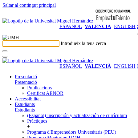
Saltar al contingut principal
ESPAÑOL
VALENCIÀ
ENGLISH
Introdueix la teua cerca
ESPAÑOL
VALENCIÀ
ENGLISH
Presentació
Presentació
Publicacions
Certificat AENOR
Accessibilitat
Estudiants
Estudiants
(Español) Inscripción y actualización de currículum
Pràctiques
+
Programa d'Emprenedors Universitaris (PEU)
Programa Mentoring UMH