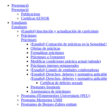
Presentació
Presentació
Publicacions
Certificat AENOR
Estudiants
Estudiants
(Español) Inscripción y actualización de currículum
Pràctiques
Pràctiques
(Español) Cotización de prácticas en la Seguridad 
Ofertas de prácticas
Formalitzar pràctiques
Pràctiques a l'estranger
Modificar condiciones práctica actual (adenda)
Pràctiques internes remunerades
(Español) Listado de entidades colaboradoras
(Español) Derechos, deberes y normativa aplicable
(Español) Derechos, deberes y normativa aplicable
Certificat de delictes sexuals
Preguntes freqüents
Assegurança de pràctiques
Programa d'Emprenedors Universitaris (PEU)
Programa Mentoring UMH
Programes de Beques d'altres entitats