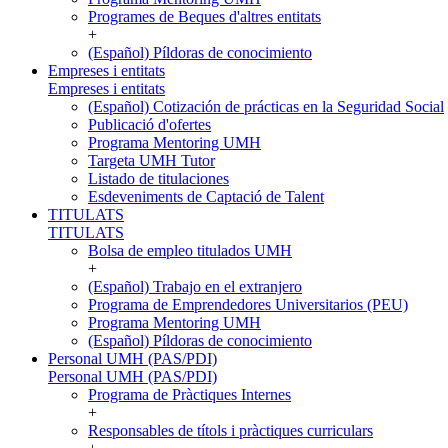
Programes de Beques d'altres entitats
+
(Español) Píldoras de conocimiento
Empreses i entitats
Empreses i entitats
(Español) Cotización de prácticas en la Seguridad Social
Publicació d'ofertes
Programa Mentoring UMH
Targeta UMH Tutor
Listado de titulaciones
Esdeveniments de Captació de Talent
TITULATS
TITULATS
Bolsa de empleo titulados UMH
+
(Español) Trabajo en el extranjero
Programa de Emprendedores Universitarios (PEU)
Programa Mentoring UMH
(Español) Píldoras de conocimiento
Personal UMH (PAS/PDI)
Personal UMH (PAS/PDI)
Programa de Pràctiques Internes
+
Responsables de títols i pràctiques curriculars