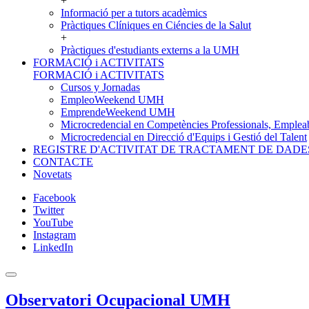
+
Informació per a tutors acadèmics
Pràctiques Clíniques en Ciéncies de la Salut
+
Pràctiques d'estudiants externs a la UMH
FORMACIÓ i ACTIVITATS
FORMACIÓ i ACTIVITATS
Cursos y Jornadas
EmpleoWeekend UMH
EmprendeWeekend UMH
Microcredencial en Competències Professionals, Empleab
Microcredencial en Direcció d'Equips i Gestió del Talent
REGISTRE D'ACTIVITAT DE TRACTAMENT DE DADE
CONTACTE
Novetats
Facebook
Twitter
YouTube
Instagram
LinkedIn
Observatori Ocupacional UMH