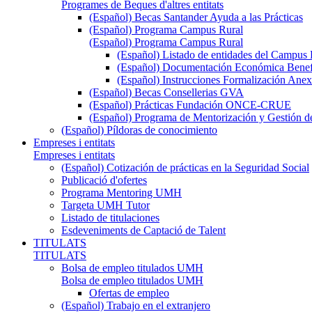
Programes de Beques d'altres entitats
(Español) Becas Santander Ayuda a las Prácticas
(Español) Programa Campus Rural
(Español) Programa Campus Rural
(Español) Listado de entidades del Campus 
(Español) Documentación Económica Benef
(Español) Instrucciones Formalización Anex
(Español) Becas Consellerias GVA
(Español) Prácticas Fundación ONCE-CRUE
(Español) Programa de Mentorización y Gestión d
(Español) Píldoras de conocimiento
Empreses i entitats
Empreses i entitats
(Español) Cotización de prácticas en la Seguridad Social
Publicació d'ofertes
Programa Mentoring UMH
Targeta UMH Tutor
Listado de titulaciones
Esdeveniments de Captació de Talent
TITULATS
TITULATS
Bolsa de empleo titulados UMH
Bolsa de empleo titulados UMH
Ofertas de empleo
(Español) Trabajo en el extranjero