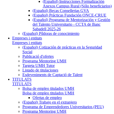
(Español) Instrucciones Formalización
Anexos Campus Rural (Sólo beneficiarios)
(Español) Becas Consellerias GVA
(Español) Prácticas Fundación ONCE-CRUE
(Español) Programa de Mentorización y Gestión
del Talento Universitario - CCTA de Banc
Sabadell 2025-26
(Español) Píldoras de conocimiento
Empreses i entitats
Empreses i entitats
(Español) Cotización de prácticas en la Seguridad
Social
Publicació d'ofertes
Programa Mentoring UMH
Targeta UMH Tutor
Listado de titulaciones
Esdeveniments de Captació de Talent
TITULATS
TITULATS
Bolsa de empleo titulados UMH
Bolsa de empleo titulados UMH
Ofertas de empleo
(Español) Trabajo en el extranjero
Programa de Emprendedores Universitarios (PEU)
Programa Mentoring UMH