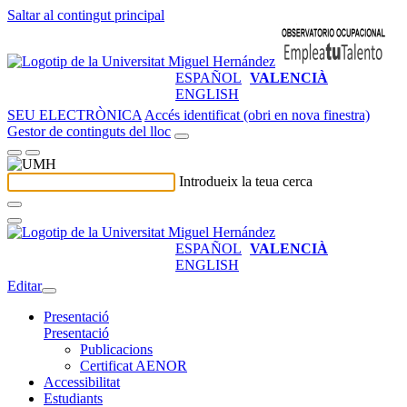
Saltar al contingut principal
ESPAÑOL
VALENCIÀ
ENGLISH
SEU ELECTRÒNICA
Accés identificat (obri en nova finestra)
Gestor de continguts del lloc
Introdueix la teua cerca
ESPAÑOL
VALENCIÀ
ENGLISH
Editar
Presentació
Presentació
Publicacions
Certificat AENOR
Accessibilitat
Estudiants