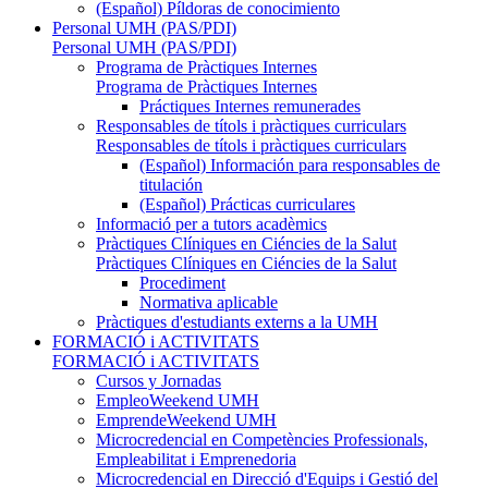
(Español) Píldoras de conocimiento
Personal UMH (PAS/PDI)
Personal UMH (PAS/PDI)
Programa de Pràctiques Internes
Programa de Pràctiques Internes
Práctiques Internes remunerades
Responsables de títols i pràctiques curriculars
Responsables de títols i pràctiques curriculars
(Español) Información para responsables de
titulación
(Español) Prácticas curriculares
Informació per a tutors acadèmics
Pràctiques Clíniques en Ciéncies de la Salut
Pràctiques Clíniques en Ciéncies de la Salut
Procediment
Normativa aplicable
Pràctiques d'estudiants externs a la UMH
FORMACIÓ i ACTIVITATS
FORMACIÓ i ACTIVITATS
Cursos y Jornadas
EmpleoWeekend UMH
EmprendeWeekend UMH
Microcredencial en Competències Professionals,
Empleabilitat i Emprenedoria
Microcredencial en Direcció d'Equips i Gestió del