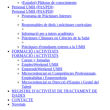
(Español) Píldoras de conocimiento
Personal UMH (PAS/PDI)
Personal UMH (PAS/PDI)
Programa de Pràctiques Internes
+
Responsables de títols i pràctiques curriculars
+
Informació per a tutors acadèmics
Pràctiques Clíniques en Ciéncies de la Salut
+
Pràctiques d'estudiants externs a la UMH
FORMACIÓ i ACTIVITATS
FORMACIÓ i ACTIVITATS
Cursos y Jornadas
EmpleoWeekend UMH
EmprendeWeekend UMH
Microcredencial en Competències Professionals,
Empleabilitat i Emprenedoria
Microcredencial en Direcció d'Equips i Gestió del
Talent
REGISTRE D'ACTIVITAT DE TRACTAMENT DE
DADES
CONTACTE
Novetats