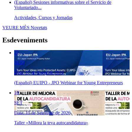
(Español) Sesiones informativas sobre el Servicio de
Voluntariado...
Actividades, Cursos y Jornadas
VEURE MÉS
Novetats
Esdeveniments
27
AGO
Data: 27 de Agost de 2026
(Español) EUIPO - JPO Webinar for Young Entrepreneurs
10
SET
Data: 10 de Setembre de 2026
Taller «Millora la teva autocandidatura»