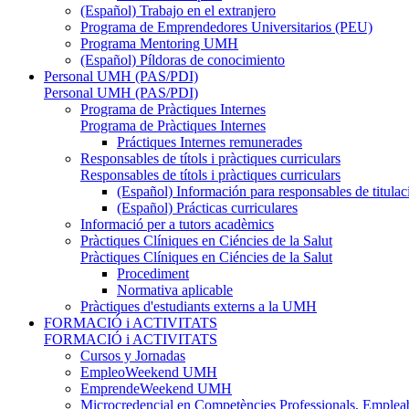
(Español) Trabajo en el extranjero
Programa de Emprendedores Universitarios (PEU)
Programa Mentoring UMH
(Español) Píldoras de conocimiento
Personal UMH (PAS/PDI)
Personal UMH (PAS/PDI)
Programa de Pràctiques Internes
Programa de Pràctiques Internes
Práctiques Internes remunerades
Responsables de títols i pràctiques curriculars
Responsables de títols i pràctiques curriculars
(Español) Información para responsables de titulac
(Español) Prácticas curriculares
Informació per a tutors acadèmics
Pràctiques Clíniques en Ciéncies de la Salut
Pràctiques Clíniques en Ciéncies de la Salut
Procediment
Normativa aplicable
Pràctiques d'estudiants externs a la UMH
FORMACIÓ i ACTIVITATS
FORMACIÓ i ACTIVITATS
Cursos y Jornadas
EmpleoWeekend UMH
EmprendeWeekend UMH
Microcredencial en Competències Professionals, Empleab