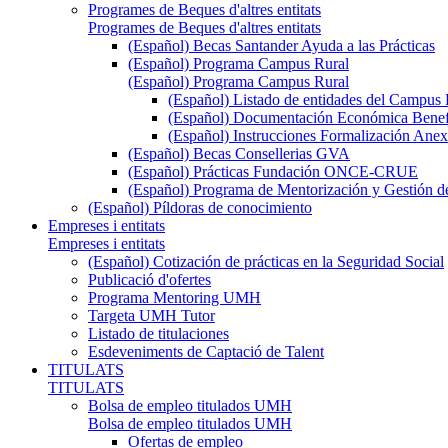
Programes de Beques d'altres entitats
Programes de Beques d'altres entitats
(Español) Becas Santander Ayuda a las Prácticas
(Español) Programa Campus Rural
(Español) Programa Campus Rural
(Español) Listado de entidades del Campus 
(Español) Documentación Económica Benef
(Español) Instrucciones Formalización Anex
(Español) Becas Consellerias GVA
(Español) Prácticas Fundación ONCE-CRUE
(Español) Programa de Mentorización y Gestión d
(Español) Píldoras de conocimiento
Empreses i entitats
Empreses i entitats
(Español) Cotización de prácticas en la Seguridad Social
Publicació d'ofertes
Programa Mentoring UMH
Targeta UMH Tutor
Listado de titulaciones
Esdeveniments de Captació de Talent
TITULATS
TITULATS
Bolsa de empleo titulados UMH
Bolsa de empleo titulados UMH
Ofertas de empleo