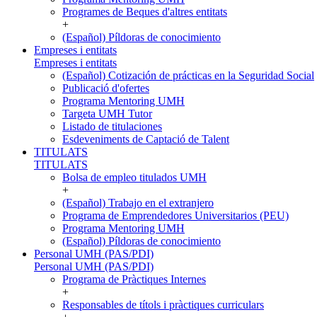
Programes de Beques d'altres entitats
+
(Español) Píldoras de conocimiento
Empreses i entitats
Empreses i entitats
(Español) Cotización de prácticas en la Seguridad Social
Publicació d'ofertes
Programa Mentoring UMH
Targeta UMH Tutor
Listado de titulaciones
Esdeveniments de Captació de Talent
TITULATS
TITULATS
Bolsa de empleo titulados UMH
+
(Español) Trabajo en el extranjero
Programa de Emprendedores Universitarios (PEU)
Programa Mentoring UMH
(Español) Píldoras de conocimiento
Personal UMH (PAS/PDI)
Personal UMH (PAS/PDI)
Programa de Pràctiques Internes
+
Responsables de títols i pràctiques curriculars