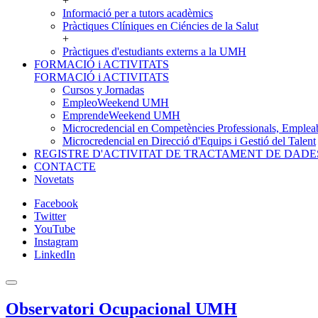
+
Informació per a tutors acadèmics
Pràctiques Clíniques en Ciéncies de la Salut
+
Pràctiques d'estudiants externs a la UMH
FORMACIÓ i ACTIVITATS
FORMACIÓ i ACTIVITATS
Cursos y Jornadas
EmpleoWeekend UMH
EmprendeWeekend UMH
Microcredencial en Competències Professionals, Empleab
Microcredencial en Direcció d'Equips i Gestió del Talent
REGISTRE D'ACTIVITAT DE TRACTAMENT DE DADE
CONTACTE
Novetats
Facebook
Twitter
YouTube
Instagram
LinkedIn
Observatori Ocupacional UMH