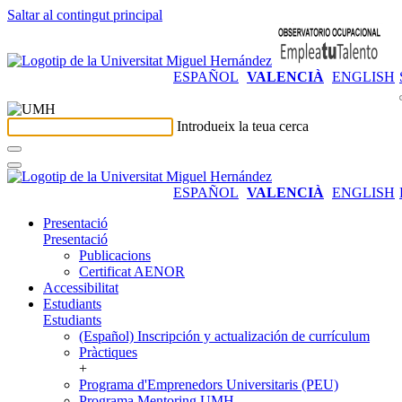
Saltar al contingut principal
ESPAÑOL
VALENCIÀ
ENGLISH
Introdueix la teua cerca
ESPAÑOL
VALENCIÀ
ENGLISH
Presentació
Presentació
Publicacions
Certificat AENOR
Accessibilitat
Estudiants
Estudiants
(Español) Inscripción y actualización de currículum
Pràctiques
+
Programa d'Emprenedors Universitaris (PEU)
Programa Mentoring UMH