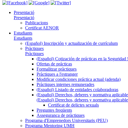
Presentació
Presentació
Publicacions
Certificat AENOR
Estudiants
Estudiants
(Español) Inscripción y actualización de currículum
Pràctiques
Pràctiques
(Español) Cotización de prácticas en la Seguridad 
Ofertas de prácticas
Formalitzar pràctiques
Pràctiques a l'estranger
Modificar condiciones práctica actual (adenda)
Pràctiques internes remunerades
(Español) Listado de entidades colaboradoras
(Español) Derechos, deberes y normativa aplicable
(Español) Derechos, deberes y normativa aplicable
Certificat de delictes sexuals
Preguntes freqüents
Assegurança de pràctiques
Programa d'Emprenedors Universitaris (PEU)
Programa Mentoring UMH