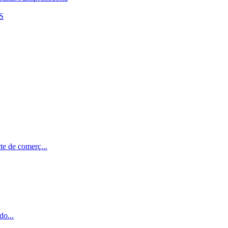
S
te de comerç...
do...