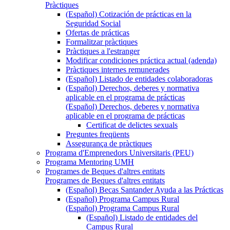
Pràctiques
(Español) Cotización de prácticas en la
Seguridad Social
Ofertas de prácticas
Formalitzar pràctiques
Pràctiques a l'estranger
Modificar condiciones práctica actual (adenda)
Pràctiques internes remunerades
(Español) Listado de entidades colaboradoras
(Español) Derechos, deberes y normativa
aplicable en el programa de prácticas
(Español) Derechos, deberes y normativa
aplicable en el programa de prácticas
Certificat de delictes sexuals
Preguntes freqüents
Assegurança de pràctiques
Programa d'Emprenedors Universitaris (PEU)
Programa Mentoring UMH
Programes de Beques d'altres entitats
Programes de Beques d'altres entitats
(Español) Becas Santander Ayuda a las Prácticas
(Español) Programa Campus Rural
(Español) Programa Campus Rural
(Español) Listado de entidades del
Campus Rural