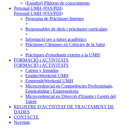
(Español) Píldoras de conocimiento
Personal UMH (PAS/PDI)
Personal UMH (PAS/PDI)
Programa de Pràctiques Internes
+
Responsables de títols i pràctiques curriculars
+
Informació per a tutors acadèmics
Pràctiques Clíniques en Ciéncies de la Salut
+
Pràctiques d'estudiants externs a la UMH
FORMACIÓ i ACTIVITATS
FORMACIÓ i ACTIVITATS
Cursos y Jornadas
EmpleoWeekend UMH
EmprendeWeekend UMH
Microcredencial en Competències Professionals,
Empleabilitat i Emprenedoria
Microcredencial en Direcció d'Equips i Gestió del
Talent
REGISTRE D'ACTIVITAT DE TRACTAMENT DE
DADES
CONTACTE
Novetats