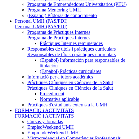
Programa de Emprendedores Universitarios (PEU)
Programa Mentoring UMH
(Español) Píldoras de conocimiento
Personal UMH (PAS/PDI)
Personal UMH (PAS/PDI)
Programa de Pràctiques Internes
Programa de Pràctiques Internes
Práctiques Internes remunerades
Responsables de títols i pràctiques curriculars
Responsables de títols i pràctiques curriculars
(Español) Información para responsables de
titulación
(Español) Prácticas curriculares
Informació per a tutors acadèmics
Pràctiques Clíniques en Ciéncies de la Salut
Pràctiques Clíniques en Ciéncies de la Salut
Procediment
Normativa aplicable
Pràctiques d'estudiants externs a la UMH
FORMACIÓ i ACTIVITATS
FORMACIÓ i ACTIVITATS
Cursos y Jornadas
EmpleoWeekend UMH
EmprendeWeekend UMH
Microcredencial en Competències Professionals,