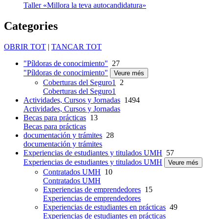
Taller «Millora la teva autocandidatura»
Categories
OBRIR TOT
|
TANCAR TOT
"Píldoras de conocimiento"
27
"Píldoras de conocimiento"
Veure més
Coberturas del Seguro1
2
Coberturas del Seguro1
Actividades, Cursos y Jornadas
1494
Actividades, Cursos y Jornadas
Becas para prácticas
13
Becas para prácticas
documentación y trámites
28
documentación y trámites
Experiencias de estudiantes y titulados UMH
57
Experiencias de estudiantes y titulados UMH
Veure més
Contratados UMH
10
Contratados UMH
Experiencias de emprendedores
15
Experiencias de emprendedores
Experiencias de estudiantes en prácticas
49
Experiencias de estudiantes en prácticas