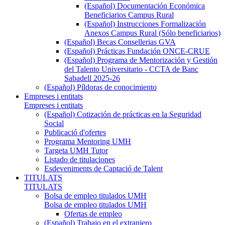
(Español) Documentación Económica
Beneficiarios Campus Rural
(Español) Instrucciones Formalización
Anexos Campus Rural (Sólo beneficiarios)
(Español) Becas Consellerias GVA
(Español) Prácticas Fundación ONCE-CRUE
(Español) Programa de Mentorización y Gestión
del Talento Universitario - CCTA de Banc
Sabadell 2025-26
(Español) Píldoras de conocimiento
Empreses i entitats
Empreses i entitats
(Español) Cotización de prácticas en la Seguridad
Social
Publicació d'ofertes
Programa Mentoring UMH
Targeta UMH Tutor
Listado de titulaciones
Esdeveniments de Captació de Talent
TITULATS
TITULATS
Bolsa de empleo titulados UMH
Bolsa de empleo titulados UMH
Ofertas de empleo
(Español) Trabajo en el extranjero