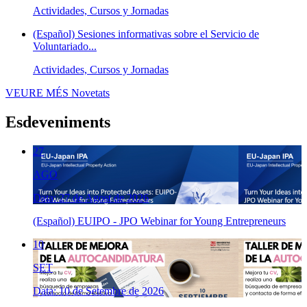
Actividades, Cursos y Jornadas
(Español) Sesiones informativas sobre el Servicio de
Voluntariado...
Actividades, Cursos y Jornadas
VEURE MÉS
Novetats
Esdeveniments
27
AGO
Data: 27 de Agost de 2026
(Español) EUIPO - JPO Webinar for Young Entrepreneurs
10
SET
Data: 10 de Setembre de 2026