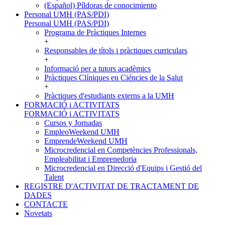
(Español) Píldoras de conocimiento
Personal UMH (PAS/PDI)
Personal UMH (PAS/PDI)
Programa de Pràctiques Internes
+
Responsables de títols i pràctiques curriculars
+
Informació per a tutors acadèmics
Pràctiques Clíniques en Ciéncies de la Salut
+
Pràctiques d'estudiants externs a la UMH
FORMACIÓ i ACTIVITATS
FORMACIÓ i ACTIVITATS
Cursos y Jornadas
EmpleoWeekend UMH
EmprendeWeekend UMH
Microcredencial en Competències Professionals,
Empleabilitat i Emprenedoria
Microcredencial en Direcció d'Equips i Gestió del
Talent
REGISTRE D'ACTIVITAT DE TRACTAMENT DE
DADES
CONTACTE
Novetats