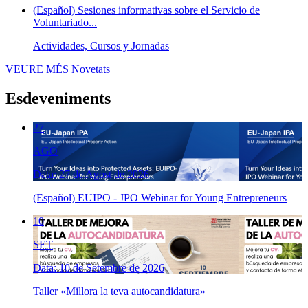
(Español) Sesiones informativas sobre el Servicio de
Voluntariado...
Actividades, Cursos y Jornadas
VEURE MÉS
Novetats
Esdeveniments
27
AGO
Data: 27 de Agost de 2026
(Español) EUIPO - JPO Webinar for Young Entrepreneurs
10
SET
Data: 10 de Setembre de 2026
Taller «Millora la teva autocandidatura»