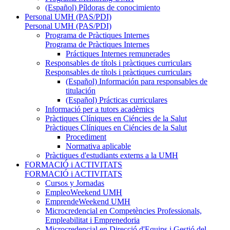
(Español) Píldoras de conocimiento
Personal UMH (PAS/PDI)
Personal UMH (PAS/PDI)
Programa de Pràctiques Internes
Programa de Pràctiques Internes
Práctiques Internes remunerades
Responsables de títols i pràctiques curriculars
Responsables de títols i pràctiques curriculars
(Español) Información para responsables de
titulación
(Español) Prácticas curriculares
Informació per a tutors acadèmics
Pràctiques Clíniques en Ciéncies de la Salut
Pràctiques Clíniques en Ciéncies de la Salut
Procediment
Normativa aplicable
Pràctiques d'estudiants externs a la UMH
FORMACIÓ i ACTIVITATS
FORMACIÓ i ACTIVITATS
Cursos y Jornadas
EmpleoWeekend UMH
EmprendeWeekend UMH
Microcredencial en Competències Professionals,
Empleabilitat i Emprenedoria
Microcredencial en Direcció d'Equips i Gestió del