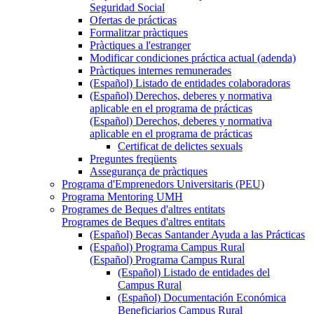
Seguridad Social
Ofertas de prácticas
Formalitzar pràctiques
Pràctiques a l'estranger
Modificar condiciones práctica actual (adenda)
Pràctiques internes remunerades
(Español) Listado de entidades colaboradoras
(Español) Derechos, deberes y normativa
aplicable en el programa de prácticas
(Español) Derechos, deberes y normativa
aplicable en el programa de prácticas
Certificat de delictes sexuals
Preguntes freqüents
Assegurança de pràctiques
Programa d'Emprenedors Universitaris (PEU)
Programa Mentoring UMH
Programes de Beques d'altres entitats
Programes de Beques d'altres entitats
(Español) Becas Santander Ayuda a las Prácticas
(Español) Programa Campus Rural
(Español) Programa Campus Rural
(Español) Listado de entidades del
Campus Rural
(Español) Documentación Económica
Beneficiarios Campus Rural