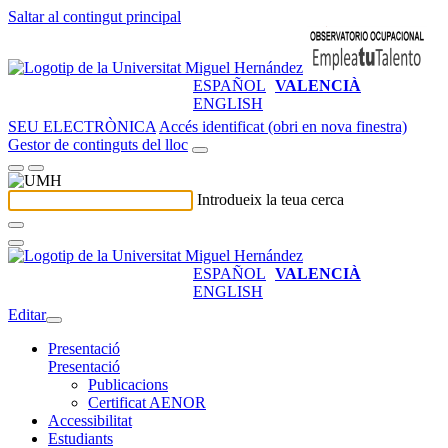
Saltar al contingut principal
ESPAÑOL
VALENCIÀ
ENGLISH
SEU ELECTRÒNICA
Accés identificat (obri en nova finestra)
Gestor de continguts del lloc
Introdueix la teua cerca
ESPAÑOL
VALENCIÀ
ENGLISH
Editar
Presentació
Presentació
Publicacions
Certificat AENOR
Accessibilitat
Estudiants