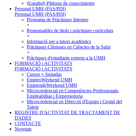
(Español) Píldoras de conocimiento
Personal UMH (PAS/PDI)
Personal UMH (PAS/PDI)
Programa de Pràctiques Internes
+
Responsables de títols i pràctiques curriculars
+
Informació per a tutors acadèmics
Pràctiques Clíniques en Ciéncies de la Salut
+
Pràctiques d'estudiants externs a la UMH
FORMACIÓ i ACTIVITATS
FORMACIÓ i ACTIVITATS
Cursos y Jornadas
EmpleoWeekend UMH
EmprendeWeekend UMH
Microcredencial en Competències Professionals,
Empleabilitat i Emprenedoria
Microcredencial en Direcció d'Equips i Gestió del
Talent
REGISTRE D'ACTIVITAT DE TRACTAMENT DE
DADES
CONTACTE
Novetats