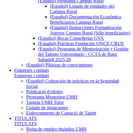
(Español) Programa Campus Rural
(Español) Listado de entidades del
Campus Rural
(Español) Documentación Económica
Beneficiarios Campus Rural
(Español) Instrucciones Formalización
Anexos Campus Rural (Sólo beneficiarios)
(Español) Becas Consellerias GVA
(Español) Prácticas Fundación ONCE-CRUE
(Español) Programa de Mentorización y Gestión
del Talento Universitario - CCTA de Banc
Sabadell 2025-26
(Español) Píldoras de conocimiento
Empreses i entitats
Empreses i entitats
(Español) Cotización de prácticas en la Seguridad
Social
Publicació d'ofertes
Programa Mentoring UMH
Targeta UMH Tutor
Listado de titulaciones
Esdeveniments de Captació de Talent
TITULATS
TITULATS
Bolsa de empleo titulados UMH