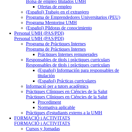
Bolsa de empleo titulados UMH
Ofertas de empleo
(Español) Trabajo en el extranjero
Programa de Emprendedores Universitarios (PEU)
Programa Mentoring UMH
(Español) Píldoras de conocimiento
Personal UMH (PAS/PDI)
Personal UMH (PAS/PDI)
Programa de Pràctiques Internes
Programa de Pràctiques Internes
Práctiques Internes remunerades
Responsables de títols i pràctiques curriculars
Responsables de títols i pràctiques curriculars
(Español) Información para responsables de
titulación
(Español) Prácticas curriculares
Informació per a tutors acadèmics
Pràctiques Clíniques en Ciéncies de la Salut
Pràctiques Clíniques en Ciéncies de la Salut
Procediment
Normativa aplicable
Pràctiques d'estudiants externs a la UMH
FORMACIÓ i ACTIVITATS
FORMACIÓ i ACTIVITATS
Cursos y Jornadas