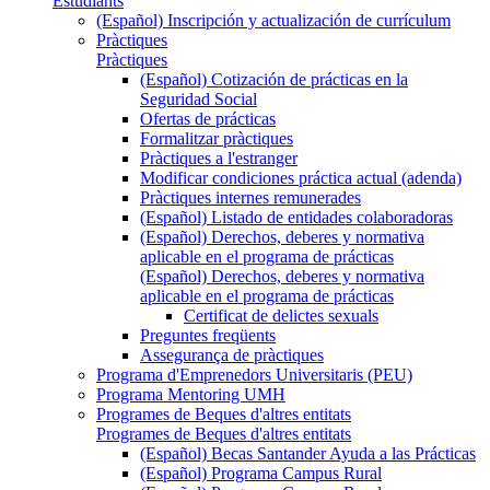
Estudiants
(Español) Inscripción y actualización de currículum
Pràctiques
Pràctiques
(Español) Cotización de prácticas en la
Seguridad Social
Ofertas de prácticas
Formalitzar pràctiques
Pràctiques a l'estranger
Modificar condiciones práctica actual (adenda)
Pràctiques internes remunerades
(Español) Listado de entidades colaboradoras
(Español) Derechos, deberes y normativa
aplicable en el programa de prácticas
(Español) Derechos, deberes y normativa
aplicable en el programa de prácticas
Certificat de delictes sexuals
Preguntes freqüents
Assegurança de pràctiques
Programa d'Emprenedors Universitaris (PEU)
Programa Mentoring UMH
Programes de Beques d'altres entitats
Programes de Beques d'altres entitats
(Español) Becas Santander Ayuda a las Prácticas
(Español) Programa Campus Rural