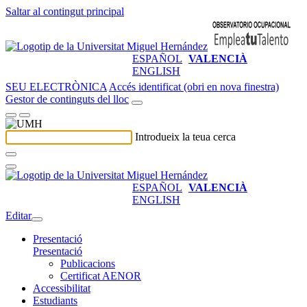
Saltar al contingut principal
ESPAÑOL
VALENCIÀ
ENGLISH
SEU ELECTRÒNICA
Accés identificat (obri en nova finestra)
Gestor de continguts del lloc
Introdueix la teua cerca
ESPAÑOL
VALENCIÀ
ENGLISH
Editar
Presentació
Presentació
Publicacions
Certificat AENOR
Accessibilitat
Estudiants