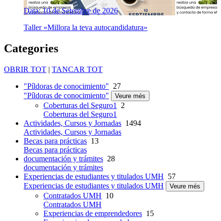
Data: 10 de Setembre de 2026
Taller «Millora la teva autocandidatura»
Categories
OBRIR TOT
|
TANCAR TOT
"Píldoras de conocimiento"
27
"Píldoras de conocimiento"
Veure més
Coberturas del Seguro1
2
Coberturas del Seguro1
Actividades, Cursos y Jornadas
1494
Actividades, Cursos y Jornadas
Becas para prácticas
13
Becas para prácticas
documentación y trámites
28
documentación y trámites
Experiencias de estudiantes y titulados UMH
57
Experiencias de estudiantes y titulados UMH
Veure més
Contratados UMH
10
Contratados UMH
Experiencias de emprendedores
15