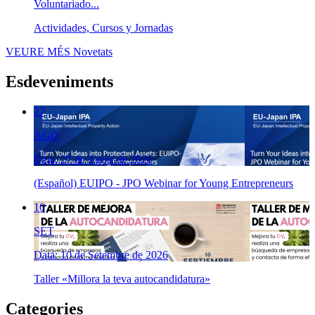
Voluntariado...
Actividades, Cursos y Jornadas
VEURE MÉS
Novetats
Esdeveniments
27
AGO
Data: 27 de Agost de 2026
(Español) EUIPO - JPO Webinar for Young Entrepreneurs
10
SET
Data: 10 de Setembre de 2026
Taller «Millora la teva autocandidatura»
Categories