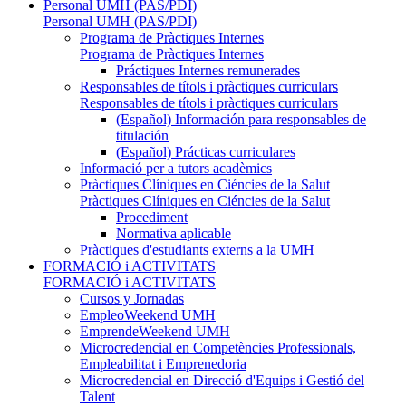
Personal UMH (PAS/PDI)
Personal UMH (PAS/PDI)
Programa de Pràctiques Internes
Programa de Pràctiques Internes
Práctiques Internes remunerades
Responsables de títols i pràctiques curriculars
Responsables de títols i pràctiques curriculars
(Español) Información para responsables de
titulación
(Español) Prácticas curriculares
Informació per a tutors acadèmics
Pràctiques Clíniques en Ciéncies de la Salut
Pràctiques Clíniques en Ciéncies de la Salut
Procediment
Normativa aplicable
Pràctiques d'estudiants externs a la UMH
FORMACIÓ i ACTIVITATS
FORMACIÓ i ACTIVITATS
Cursos y Jornadas
EmpleoWeekend UMH
EmprendeWeekend UMH
Microcredencial en Competències Professionals,
Empleabilitat i Emprenedoria
Microcredencial en Direcció d'Equips i Gestió del
Talent