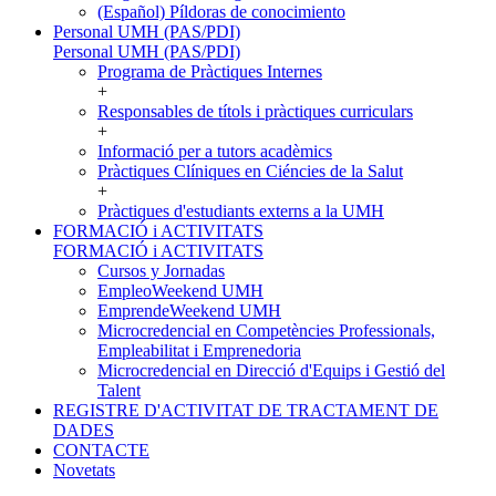
(Español) Píldoras de conocimiento
Personal UMH (PAS/PDI)
Personal UMH (PAS/PDI)
Programa de Pràctiques Internes
+
Responsables de títols i pràctiques curriculars
+
Informació per a tutors acadèmics
Pràctiques Clíniques en Ciéncies de la Salut
+
Pràctiques d'estudiants externs a la UMH
FORMACIÓ i ACTIVITATS
FORMACIÓ i ACTIVITATS
Cursos y Jornadas
EmpleoWeekend UMH
EmprendeWeekend UMH
Microcredencial en Competències Professionals,
Empleabilitat i Emprenedoria
Microcredencial en Direcció d'Equips i Gestió del
Talent
REGISTRE D'ACTIVITAT DE TRACTAMENT DE
DADES
CONTACTE
Novetats