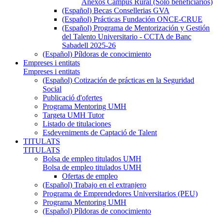
Anexos Campus Rural (Sólo beneficiarios)
(Español) Becas Consellerias GVA
(Español) Prácticas Fundación ONCE-CRUE
(Español) Programa de Mentorización y Gestión
del Talento Universitario - CCTA de Banc
Sabadell 2025-26
(Español) Píldoras de conocimiento
Empreses i entitats
Empreses i entitats
(Español) Cotización de prácticas en la Seguridad
Social
Publicació d'ofertes
Programa Mentoring UMH
Targeta UMH Tutor
Listado de titulaciones
Esdeveniments de Captació de Talent
TITULATS
TITULATS
Bolsa de empleo titulados UMH
Bolsa de empleo titulados UMH
Ofertas de empleo
(Español) Trabajo en el extranjero
Programa de Emprendedores Universitarios (PEU)
Programa Mentoring UMH
(Español) Píldoras de conocimiento