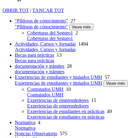
OBRIR TOT
|
TANCAR TOT
"Píldoras de conocimiento"
27
"Píldoras de conocimiento"
Veure més
Coberturas del Seguro1
2
Coberturas del Seguro1
Actividades, Cursos y Jornadas
1494
Actividades, Cursos y Jornadas
Becas para prácticas
13
Becas para prácticas
documentación y trámites
28
documentación y trámites
Experiencias de estudiantes y titulados UMH
57
Experiencias de estudiantes y titulados UMH
Veure més
Contratados UMH
10
Contratados UMH
Experiencias de emprendedores
15
Experiencias de emprendedores
Experiencias de estudiantes en prácticas
49
Experiencias de estudiantes en prácticas
Normativa
4
Normativa
Noticias Observatorio
575