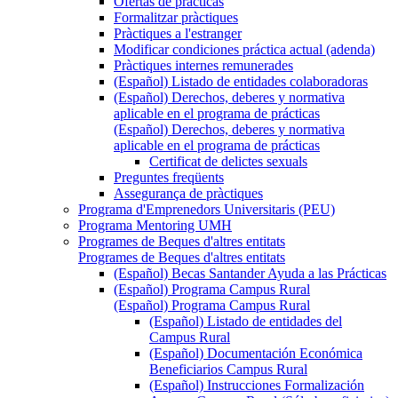
Ofertas de prácticas
Formalitzar pràctiques
Pràctiques a l'estranger
Modificar condiciones práctica actual (adenda)
Pràctiques internes remunerades
(Español) Listado de entidades colaboradoras
(Español) Derechos, deberes y normativa
aplicable en el programa de prácticas
(Español) Derechos, deberes y normativa
aplicable en el programa de prácticas
Certificat de delictes sexuals
Preguntes freqüents
Assegurança de pràctiques
Programa d'Emprenedors Universitaris (PEU)
Programa Mentoring UMH
Programes de Beques d'altres entitats
Programes de Beques d'altres entitats
(Español) Becas Santander Ayuda a las Prácticas
(Español) Programa Campus Rural
(Español) Programa Campus Rural
(Español) Listado de entidades del
Campus Rural
(Español) Documentación Económica
Beneficiarios Campus Rural
(Español) Instrucciones Formalización