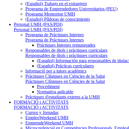
(Español) Trabajo en el extranjero
Programa de Emprendedores Universitarios (PEU)
Programa Mentoring UMH
(Español) Píldoras de conocimiento
Personal UMH (PAS/PDI)
Personal UMH (PAS/PDI)
Programa de Pràctiques Internes
Programa de Pràctiques Internes
Práctiques Internes remunerades
Responsables de títols i pràctiques curriculars
Responsables de títols i pràctiques curriculars
(Español) Información para responsables de titulac
(Español) Prácticas curriculares
Informació per a tutors acadèmics
Pràctiques Clíniques en Ciéncies de la Salut
Pràctiques Clíniques en Ciéncies de la Salut
Procediment
Normativa aplicable
Pràctiques d'estudiants externs a la UMH
FORMACIÓ i ACTIVITATS
FORMACIÓ i ACTIVITATS
Cursos y Jornadas
EmpleoWeekend UMH
EmprendeWeekend UMH
Microcredencial en Competències Professionals, Empleab