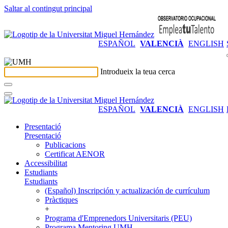
Saltar al contingut principal
ESPAÑOL
VALENCIÀ
ENGLISH
Introdueix la teua cerca
ESPAÑOL
VALENCIÀ
ENGLISH
Presentació
Presentació
Publicacions
Certificat AENOR
Accessibilitat
Estudiants
Estudiants
(Español) Inscripción y actualización de currículum
Pràctiques
+
Programa d'Emprenedors Universitaris (PEU)
Programa Mentoring UMH