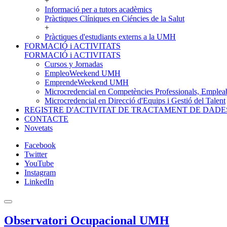
+
Informació per a tutors acadèmics
Pràctiques Clíniques en Ciéncies de la Salut
+
Pràctiques d'estudiants externs a la UMH
FORMACIÓ i ACTIVITATS
FORMACIÓ i ACTIVITATS
Cursos y Jornadas
EmpleoWeekend UMH
EmprendeWeekend UMH
Microcredencial en Competències Professionals, Empleab
Microcredencial en Direcció d'Equips i Gestió del Talent
REGISTRE D'ACTIVITAT DE TRACTAMENT DE DADE
CONTACTE
Novetats
Facebook
Twitter
YouTube
Instagram
LinkedIn
Observatori Ocupacional UMH