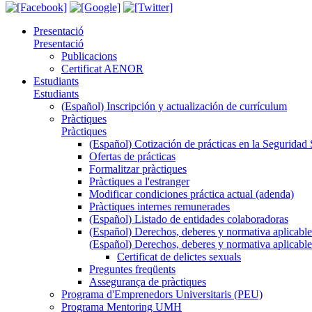
Presentació
Presentació
Publicacions
Certificat AENOR
Estudiants
Estudiants
(Español) Inscripción y actualización de currículum
Pràctiques
Pràctiques
(Español) Cotización de prácticas en la Seguridad 
Ofertas de prácticas
Formalitzar pràctiques
Pràctiques a l'estranger
Modificar condiciones práctica actual (adenda)
Pràctiques internes remunerades
(Español) Listado de entidades colaboradoras
(Español) Derechos, deberes y normativa aplicable
(Español) Derechos, deberes y normativa aplicable
Certificat de delictes sexuals
Preguntes freqüents
Assegurança de pràctiques
Programa d'Emprenedors Universitaris (PEU)
Programa Mentoring UMH