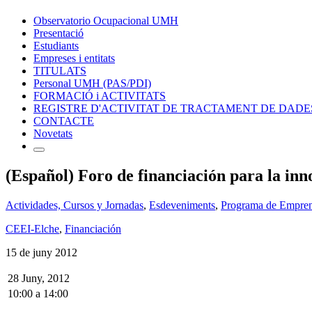
Observatorio Ocupacional UMH
Presentació
Estudiants
Empreses i entitats
TITULATS
Personal UMH (PAS/PDI)
FORMACIÓ i ACTIVITATS
REGISTRE D'ACTIVITAT DE TRACTAMENT DE DADE
CONTACTE
Novetats
(Español) Foro de financiación para la inn
Actividades, Cursos y Jornadas
,
Esdeveniments
,
Programa de Empren
CEEI-Elche
,
Financiación
15 de juny 2012
28 Juny, 2012
10:00
a
14:00