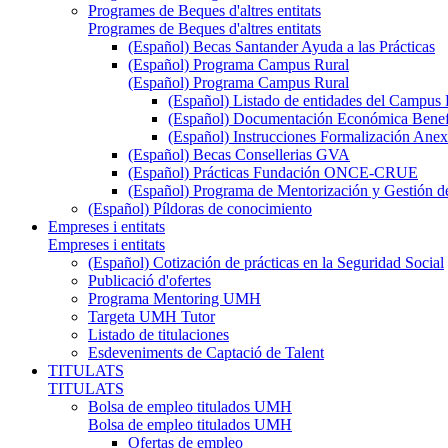
Programes de Beques d'altres entitats
Programes de Beques d'altres entitats
(Español) Becas Santander Ayuda a las Prácticas
(Español) Programa Campus Rural
(Español) Programa Campus Rural
(Español) Listado de entidades del Campus 
(Español) Documentación Económica Benef
(Español) Instrucciones Formalización Anex
(Español) Becas Consellerias GVA
(Español) Prácticas Fundación ONCE-CRUE
(Español) Programa de Mentorización y Gestión d
(Español) Píldoras de conocimiento
Empreses i entitats
Empreses i entitats
(Español) Cotización de prácticas en la Seguridad Social
Publicació d'ofertes
Programa Mentoring UMH
Targeta UMH Tutor
Listado de titulaciones
Esdeveniments de Captació de Talent
TITULATS
TITULATS
Bolsa de empleo titulados UMH
Bolsa de empleo titulados UMH
Ofertas de empleo