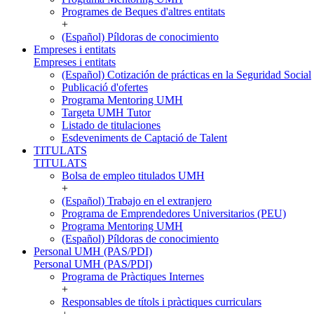
Programes de Beques d'altres entitats
+
(Español) Píldoras de conocimiento
Empreses i entitats
Empreses i entitats
(Español) Cotización de prácticas en la Seguridad Social
Publicació d'ofertes
Programa Mentoring UMH
Targeta UMH Tutor
Listado de titulaciones
Esdeveniments de Captació de Talent
TITULATS
TITULATS
Bolsa de empleo titulados UMH
+
(Español) Trabajo en el extranjero
Programa de Emprendedores Universitarios (PEU)
Programa Mentoring UMH
(Español) Píldoras de conocimiento
Personal UMH (PAS/PDI)
Personal UMH (PAS/PDI)
Programa de Pràctiques Internes
+
Responsables de títols i pràctiques curriculars