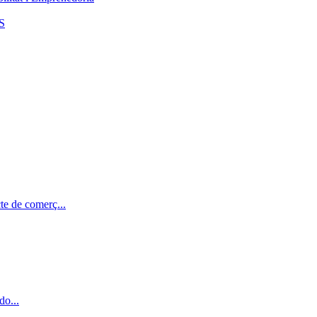
S
te de comerç...
do...