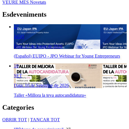
VEURE MÉS
Novetats
Esdeveniments
27
AGO
Data: 27 de Agost de 2026
(Español) EUIPO - JPO Webinar for Young Entrepreneurs
10
SET
Data: 10 de Setembre de 2026
Taller «Millora la teva autocandidatura»
Categories
OBRIR TOT
|
TANCAR TOT