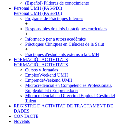
(Español) Píldoras de conocimiento
Personal UMH (PAS/PDI)
Personal UMH (PAS/PDI)
Programa de Pràctiques Internes
+
Responsables de títols i pràctiques curriculars
+
Informació per a tutors acadèmics
Pràctiques Clíniques en Ciéncies de la Salut
+
Pràctiques d'estudiants externs a la UMH
FORMACIÓ i ACTIVITATS
FORMACIÓ i ACTIVITATS
Cursos y Jornadas
EmpleoWeekend UMH
EmprendeWeekend UMH
Microcredencial en Competències Professionals,
Empleabilitat i Emprenedoria
Microcredencial en Direcció d'Equips i Gestió del
Talent
REGISTRE D'ACTIVITAT DE TRACTAMENT DE
DADES
CONTACTE
Novetats