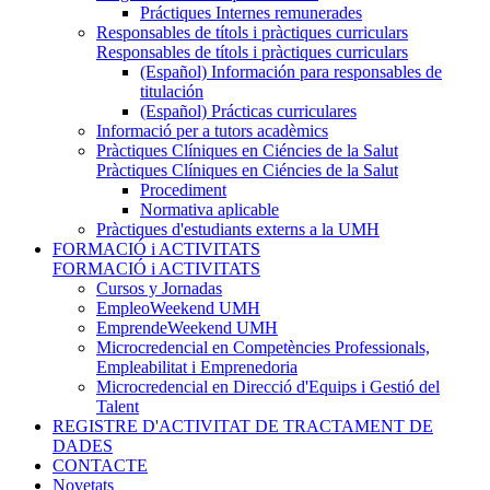
Práctiques Internes remunerades
Responsables de títols i pràctiques curriculars
Responsables de títols i pràctiques curriculars
(Español) Información para responsables de
titulación
(Español) Prácticas curriculares
Informació per a tutors acadèmics
Pràctiques Clíniques en Ciéncies de la Salut
Pràctiques Clíniques en Ciéncies de la Salut
Procediment
Normativa aplicable
Pràctiques d'estudiants externs a la UMH
FORMACIÓ i ACTIVITATS
FORMACIÓ i ACTIVITATS
Cursos y Jornadas
EmpleoWeekend UMH
EmprendeWeekend UMH
Microcredencial en Competències Professionals,
Empleabilitat i Emprenedoria
Microcredencial en Direcció d'Equips i Gestió del
Talent
REGISTRE D'ACTIVITAT DE TRACTAMENT DE
DADES
CONTACTE
Novetats