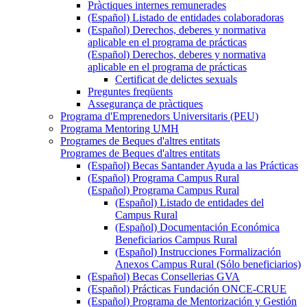
Pràctiques internes remunerades
(Español) Listado de entidades colaboradoras
(Español) Derechos, deberes y normativa
aplicable en el programa de prácticas
(Español) Derechos, deberes y normativa
aplicable en el programa de prácticas
Certificat de delictes sexuals
Preguntes freqüents
Assegurança de pràctiques
Programa d'Emprenedors Universitaris (PEU)
Programa Mentoring UMH
Programes de Beques d'altres entitats
Programes de Beques d'altres entitats
(Español) Becas Santander Ayuda a las Prácticas
(Español) Programa Campus Rural
(Español) Programa Campus Rural
(Español) Listado de entidades del
Campus Rural
(Español) Documentación Económica
Beneficiarios Campus Rural
(Español) Instrucciones Formalización
Anexos Campus Rural (Sólo beneficiarios)
(Español) Becas Consellerias GVA
(Español) Prácticas Fundación ONCE-CRUE
(Español) Programa de Mentorización y Gestión