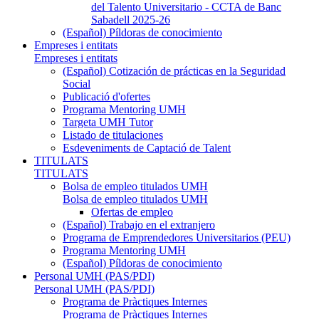
del Talento Universitario - CCTA de Banc
Sabadell 2025-26
(Español) Píldoras de conocimiento
Empreses i entitats
Empreses i entitats
(Español) Cotización de prácticas en la Seguridad
Social
Publicació d'ofertes
Programa Mentoring UMH
Targeta UMH Tutor
Listado de titulaciones
Esdeveniments de Captació de Talent
TITULATS
TITULATS
Bolsa de empleo titulados UMH
Bolsa de empleo titulados UMH
Ofertas de empleo
(Español) Trabajo en el extranjero
Programa de Emprendedores Universitarios (PEU)
Programa Mentoring UMH
(Español) Píldoras de conocimiento
Personal UMH (PAS/PDI)
Personal UMH (PAS/PDI)
Programa de Pràctiques Internes
Programa de Pràctiques Internes